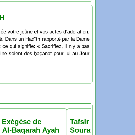
 H
rée votre jeûne et vos actes d’adoration.
té. Dans un Hadîth rapporté par la Dame
ce qui signifie: « Sacrifiez, il n’y a pas
aine soient des ḥaçanāt pour lui au Jour
& Exégèse de
Tafsir & Exégèse d
 Al-Baqarah Ayah
Sourate Al-Baqara