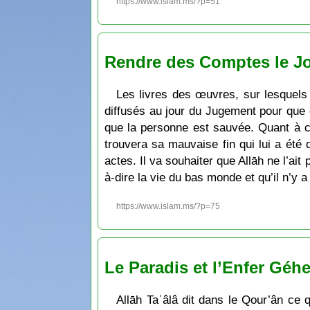
https://www.islam.ms/?p=51
Rendre des Comptes le J
Les livres des œuvres, sur lesquels 
diffusés au jour du Jugement pour que ch
que la personne est sauvée. Quant à cel
trouvera sa mauvaise fin qui lui a été 
actes. Il va souhaiter que Allāh ne l’ait p
à-dire la vie du bas monde et qu’il n’y a
https://www.islam.ms/?p=75
Le Paradis et l’Enfer Géh
Allāh Taʿâlâ dit dans le Qour’ân ce q