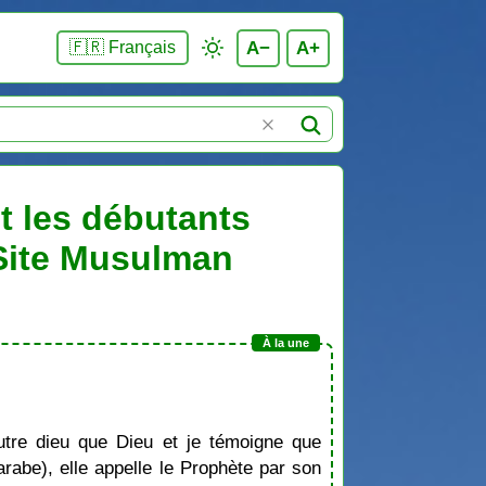
A−
A+
🇫🇷 Français
et les débutants
 Site Musulman
tre dieu que Dieu et je témoigne que
be), elle appelle le Prophète par son