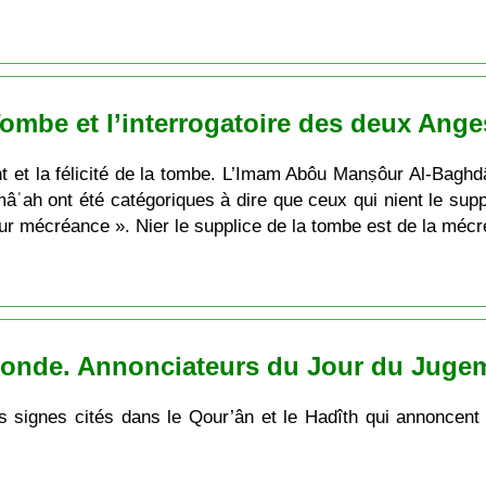
 Tombe et l’interrogatoire des deux Ang
ent et la félicité de la tombe. L’Imam Abôu Manṣôur Al-Bagh
âʿah ont été catégoriques à dire que ceux qui nient le sup
leur mécréance ». Nier le supplice de la tombe est de la méc
Monde. Annonciateurs du Jour du Juge
ds signes cités dans le Qour’ân et le Hadîth qui annoncent 