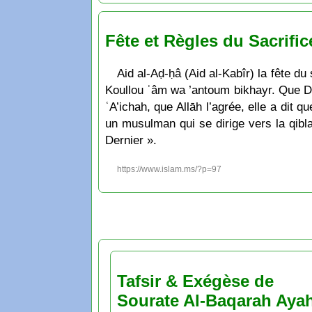
Fête et Règles du Sacrific
Aid al-Aḍ-ḥâ (Aid al-Kabîr) la fête du
Koullou ʿâm wa ’antoum bikhayr. Que Di
ʿA’ichah, que Allāh l’agrée, elle a dit q
un musulman qui se dirige vers la qibla
Dernier ».
https://www.islam.ms/?p=97
Tafsir & Exégèse de
Sourate Al-Baqarah Aya