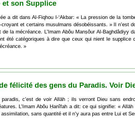
 et son Supplice
ée a dit dans Al-Fiqhou l-‘Akbar: « La pression de la tombe
-croyant et certains musulmans désobéissants. » Il n’est d
st de la mécréance. L’Imam Abôu Manṣôur Al-Baghdâdiyy da
t été catégoriques à dire que ceux qui nient le supplice 
mécréance. »
nde félicité des gens du Paradis. Voir Di
paradis, c’est de voir Allāh ; ils verront Dieu sans endro
tures. L’Imam Abôu Ḥanîfah a dit: ce qui signifie: « Allāh 
assimilation, sans quantité et il n’y aura pas entre Lui et S