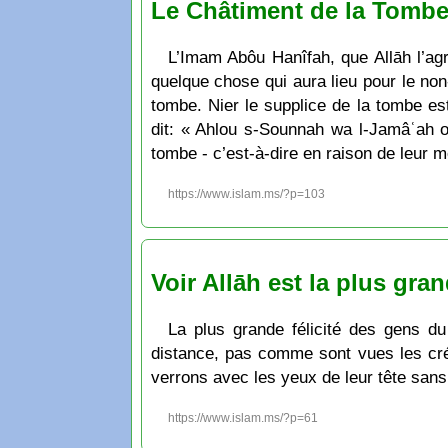
Le Châtiment de la Tombe
L’Imam Abôu Hanîfah, que Allāh l’agr
quelque chose qui aura lieu pour le non
tombe. Nier le supplice de la tombe e
dit: « Ahlou s-Sounnah wa l-Jamâʿah on
tombe - c’est-à-dire en raison de leur 
https://www.islam.ms/?p=103
Voir Allāh est la plus gra
La plus grande félicité des gens du 
distance, pas comme sont vues les créa
verrons avec les yeux de leur tête sans 
https://www.islam.ms/?p=61