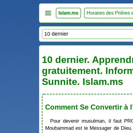
Islam.ms
Horaires des Prières 
10 dernier. Apprendr
gratuitement. Infor
Sunnite. Islam.ms
Comment Se Convertir à l
Pour devenir musulman, il faut PR
Mouḥammad est le Messager de Dieu. S