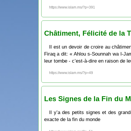
https://www.islam.ms/?p=391
Châtiment, Félicité de la
Il est un devoir de croire au châtim
Firaq a dit: « Ahlou s-Sounnah wa l-Jam
leur tombe - c’est-à-dire en raison de 
https://www.islam.ms/?p=49
Les Signes de la Fin du 
Il y’a des petits signes et des gran
exacte de la fin du monde