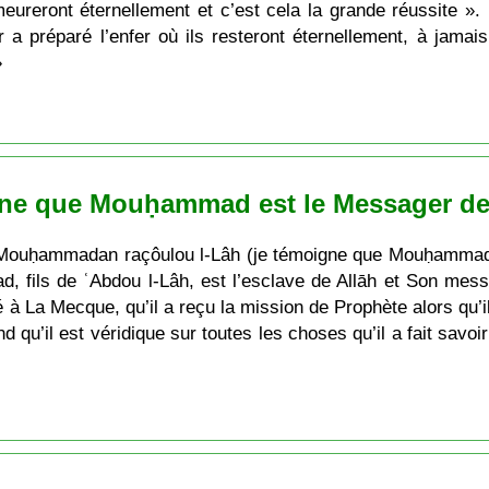
eureront éternellement et c’est cela la grande réussite ». E
 a préparé l’enfer où ils resteront éternellement, à jamai
»
igne que Mouḥammad est le Messager de
a Mouḥammadan raçôulou l-Lâh (je témoigne que Mouḥammad 
d, fils de ʿAbdou l-Lâh, est l’esclave de Allāh et Son mes
 né à La Mecque, qu’il a reçu la mission de Prophète alors qu’i
qu’il est véridique sur toutes les choses qu’il a fait savoir