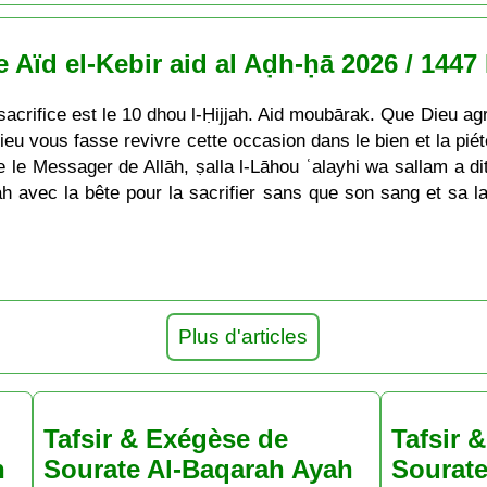
e Aïd el-Kebir aid al Aḍh-ḥā 2026 / 1447
 sacrifice est le 10 dhou l-Ḥijjah. Aid moubārak. Que Dieu ag
eu vous fasse revivre cette occasion dans le bien et la pié
ue le Messager de Allāh, ṣalla l-Lāhou ʿalayhi wa sallam a dit 
h avec la bête pour la sacrifier sans que son sang et sa l
Plus d'articles
Tafsir & Exégèse de
Tafsir 
h
Sourate Al-Baqarah Ayah
Sourate