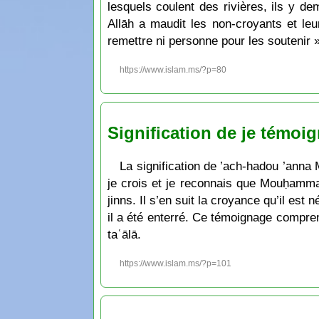
lesquels coulent des rivières, ils y dem
Allāh a maudit les non-croyants et leur
remettre ni personne pour les soutenir 
https://www.islam.ms/?p=80
Signification de je témo
La signification de ’ach-hadou ’ann
je crois et je reconnais que Mouḥamma
jinns. Il s’en suit la croyance qu’il est
il a été enterré. Ce témoignage comprend 
taʿālā.
https://www.islam.ms/?p=101