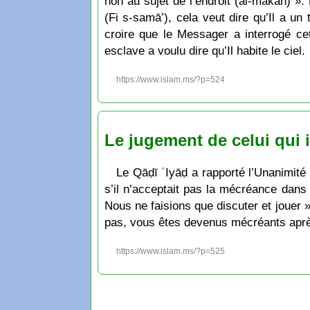
non au sujet de l’endroit (al-makān) ». 
(Fi s-samā’), cela veut dire qu’Il a un
croire que le Messager a interrogé ce
esclave a voulu dire qu’Il habite le ciel.
https://www.islam.ms/?p=524
Le jugement de celui qui i
Le Qāḍī ʿIyāḍ a rapporté l’Unanimité 
s’il n’acceptait pas la mécréance dans s
Nous ne faisions que discuter et jouer
pas, vous êtes devenus mécréants après
https://www.islam.ms/?p=525