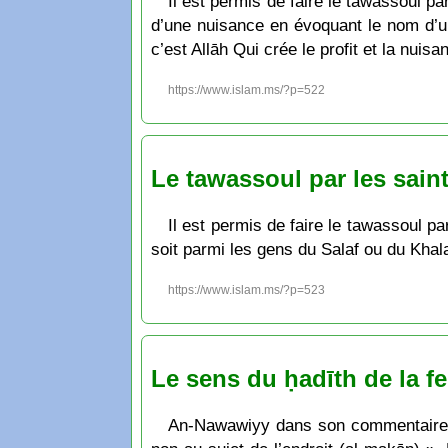
Il est permis de faire le tawassoul pa
d’une nuisance en évoquant le nom d’un
c’est Allāh Qui crée le profit et la nuisa
https://www.islam.ms/?p=522
Le tawassoul par les saint
Il est permis de faire le tawassoul pa
soit parmi les gens du Salaf ou du Khala
https://www.islam.ms/?p=523
Le sens du ḥadīth de la fe
An-Nawawiyy dans son commentaire du 