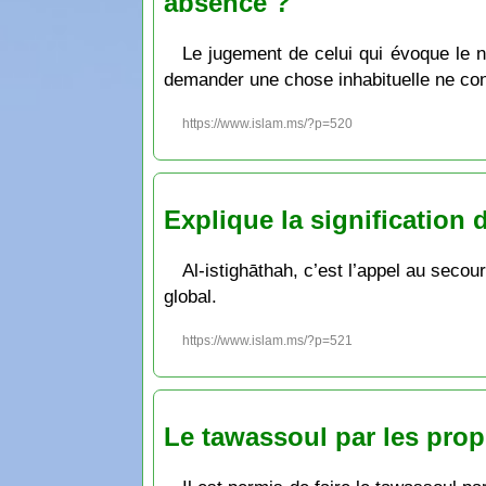
absence ?
Le jugement de celui qui évoque le n
demander une chose inhabituelle ne cons
https://www.islam.ms/?p=520
Explique la signification d
Al-istighāthah, c’est l’appel au secou
global.
https://www.islam.ms/?p=521
Le tawassoul par les prop