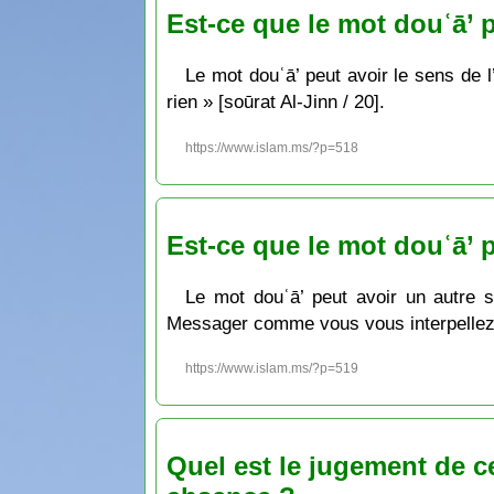
Est-ce que le mot douʿā’ p
Le mot douʿā’ peut avoir le sens de l’
rien » [soūrat Al-Jinn / 20].
https://www.islam.ms/?p=518
Est-ce que le mot douʿā’ 
Le mot douʿā’ peut avoir un autre se
Messager comme vous vous interpellez l
https://www.islam.ms/?p=519
Quel est le jugement de c