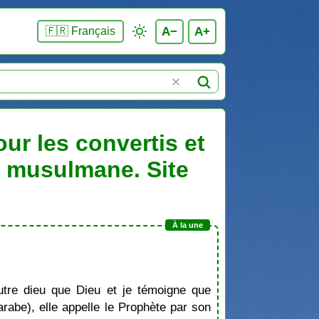
A−
A+
🇫🇷 Français
ur les convertis et
n musulmane. Site
tre dieu que Dieu et je témoigne que
be), elle appelle le Prophète par son