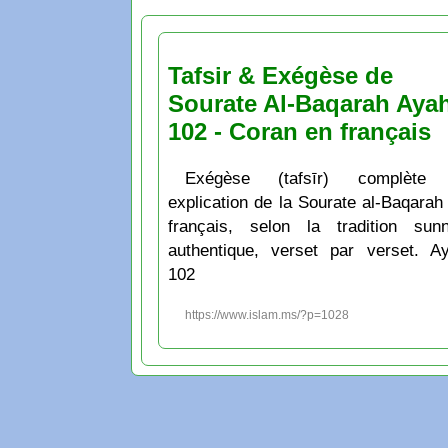
Tafsir & Exégèse de
Sourate Al-Baqarah Aya
102 - Coran en français
Exégèse (tafsīr) complète 
explication de la Sourate al-Baqarah
français, selon la tradition sunn
authentique, verset par verset. A
102
https://www.islam.ms/?p=1028