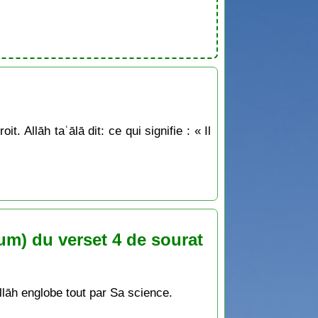
. Allāh taʿālā dit: ce qui signifie : « Il
m) du verset 4 de sourat
lāh englobe tout par Sa science.