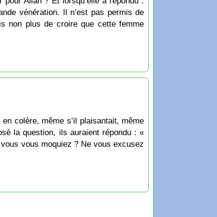
r pour Allāh ? Et lorsqu’elle a répondu :
rande vénération. Il n’est pas permis de
mis non plus de croire que cette femme
t en colère, même s’il plaisantait, même
osé la question, ils auraient répondu : «
que vous vous moquiez ? Ne vous excusez