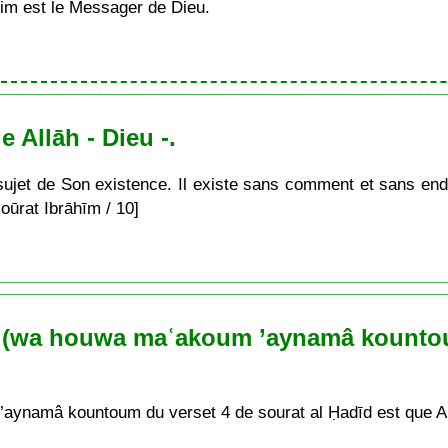
im est le Messager de Dieu.
 Allāh - Dieu -.
sujet de Son existence. Il existe sans comment et sans endroit
soūrat Ibrāhīm / 10]
ion (wa houwa maʿakoum ’aynamâ kountou
aynamâ kountoum du verset 4 de sourat al Ḥadīd est que Al