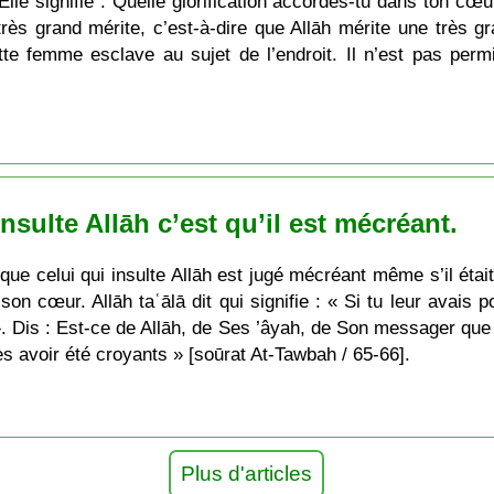
Elle signifie : Quelle glorification accordes-tu dans ton cœu
 très grand mérite, c’est-à-dire que Allāh mérite une très g
tte femme esclave au sujet de l’endroit. Il n’est pas per
nsulte Allāh c’est qu’il est mécréant.
que celui qui insulte Allāh est jugé mécréant même s’il étai
on cœur. Allāh taʿālā dit qui signifie : « Si tu leur avais p
 ». Dis : Est-ce de Allāh, de Ses ’âyah, de Son messager 
 avoir été croyants » [soūrat At-Tawbah / 65-66].
Plus d'articles