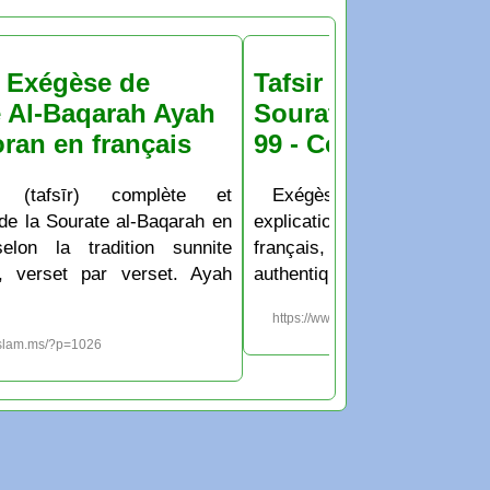
& Exégèse de
Tafsir & Exégèse d
 Al-Baqarah Ayah
Sourate Al-Baqara
oran en français
99 - Coran en franç
 (tafsīr) complète et
Exégèse (tafsīr) co
 de la Sourate al-Baqarah en
explication de la Sourate al
selon la tradition sunnite
français, selon la tradit
e, verset par verset. Ayah
authentique, verset par vers
https://www.islam.ms/?p=1025
islam.ms/?p=1026