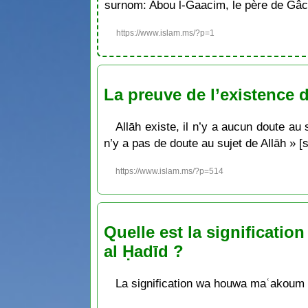
surnom: Abou l-Gaacim, le père de Gâc
https://www.islam.ms/?p=1
La preuve de l’existence de
Allāh existe, il n’y a aucun doute au 
n’y a pas de doute au sujet de Allāh » [
https://www.islam.ms/?p=514
Quelle est la significat
al Ḥadīd ?
La signification wa houwa maʿakoum ’