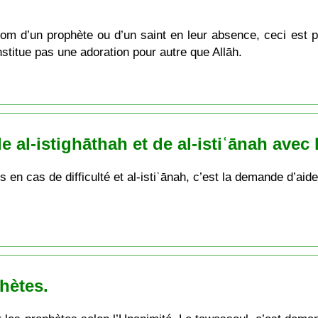
om d’un prophète ou d’un saint en leur absence, ceci est pe
titue pas une adoration pour autre que Allāh.
e al-istighāthah et de al-istiʿānah avec
rs en cas de difficulté et al-istiʿānah, c’est la demande d’ai
hètes.