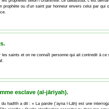
r les prophètes selon l’Unanimité. Le tawassoul, c’est demand
 prophète ou d’un saint par honneur envers celui par qui on
nce.
s.
r les saints et on ne connaît personne qui ait contredit à ce 
f.
mme esclave (al-jāriyah).
ḥadīth a dit : « La parole (’ayna l-Lāh) est une interroga