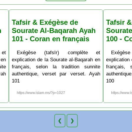
Tafsir & Exégèse de
Tafsir 
h
Sourate Al-Baqarah Ayah
Sourate
101 - Coran en français
100 - C
et
Exégèse (tafsīr) complète et
Exégèse
 en
explication de la Sourate al-Baqarah en
explication
ite
français, selon la tradition sunnite
français, 
yah
authentique, verset par verset. Ayah
authentiqu
101
100
https://www.islam.ms/?p=1027
https://www.
❮
❯