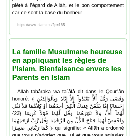
piété à l’égard de Allāh, et le bon comportement
car ce sont la base du bonheur.
https://www.islam.ms/?p=165
La famille Musulmane heureuse
en appliquant les règles de
l’Islam. Bienfaisance envers les
Parents en Islam
Allāh tabâraka wa taʿâlâ dit dans le Qour’ân
honoré: ﴾ وَقَضَى رَبُّكَ أَلاَّ تَعْبُدُواْ إِلاَّ إِيَّاهُ وَبِالْوَالِدَيْنِ
إِحْسَانًا إِمَّا يَبْلُغَنَّ عِندَكَ الْكِبَرَ أَحَدُهُمَا أَوْ كِلاَهُمَا فَلاَ تَقُل
لَّهُمَآ أُفٍّ وَلاَ تَنْهَرْهُمَا وَقُل لَّهُمَا قَوْلاً كَرِيمًا {23}
وَاخْفِضْ لَهُمَا جَنَاحَ الذُّلِّ مِنَ الرَّحْمَةِ وَقُل رَّبِّ ارْحَمْهُمَا
كَمَا رَبَّيَانِي صَغِيرًا ﴿ qui signifie: « Allāh a ordonné
que vous n’adoriez que Lui et que vous agissiez