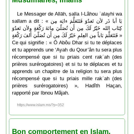
Le Messager de Allāh, ṣalla l-Lâhou ʿalayhi wa
sallam a dit : « يَا أبا ذَر لأن تَغدُوَ فَتَتَعَلَّمَ ءايَة مِن
كِتَاب الله خَيْرٌ لَكَ مِن أَن تُصَلّيَ مِائةَ رَكْعَةٍ ولأن تَغدُوَ
فَتَتَعَلَّمَ بَاباً مِن العِلمِ خَيْرٌ لَكَ مِن أَن تُصَلّيَ أَلفَ رَكْعَةٍ »
Ce qui signifie : « Ô Abôu Dhar si tu te déplaces
et tu apprends une ‘Ayah du Qour’ân tu sera plus
récompensé que si tu priais cent rakʿah (des
prières surérogatoires) et si tu te déplaces et tu
apprends un chapitre de la religion tu sera plus
récompensé que si tu priais mille rakʿah (des
prières surérogatoires) », Hadîth Haçan,
rapporté par Ibnou Mâjah.
https://www.islam.ms/?p=352
Bon comportement en Islam,