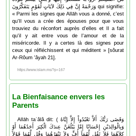
وَرَحْمَةً إِنَّ فِي ذَلِكَ لآيَاتٍ لِّقَوْمٍ يَتَفَكَّرُونَ qui signifie:
« Parmi les signes que Allāh vous a donné, c’est
qu’Il vous a crée des épouses pour que vous
trouviez du réconfort auprès d’elles et Il a fait
qu’il y ait entre vous de l’amour et de la
miséricorde. Il y a certes là des signes pour
ceux qui réfléchissent et qui méditent » [sôurat
Ar-Rôum ’âyah 21].
https://www.islam.ms/?p=167
La Bienfaisance envers les
Parents
Allāh taʿâlâ dit: ( وَقَضَى رَبُّكَ أَلاَّ تَعْبُدُواْ إِلاَّ إِيَّاهُ
وَبِالْوَالِدَيْنِ إِحْسَانًا إِمَّا يَبْلُغَنَّ عِندَكَ الْكِبَرَ أَحَدُهُمَا أَوْ
كِلاَهُمَا فَلاَ تَقُل لَّهُمَآ أُفٍّ وَلاَ تَنْهَرْهُمَا وَقُل لَّهُمَا قَوْلاً