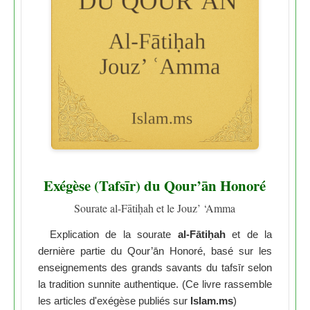
Exégèse (Tafsīr) du Qour’ān Honoré
Sourate al-Fātiḥah et le Jouz’ ‘Amma
Explication de la sourate
al-Fātiḥah
et de la
dernière partie du Qour’ān Honoré, basé sur les
enseignements des grands savants du tafsīr selon
la tradition sunnite authentique. (Ce livre rassemble
les articles d'exégèse publiés sur
Islam.ms
)