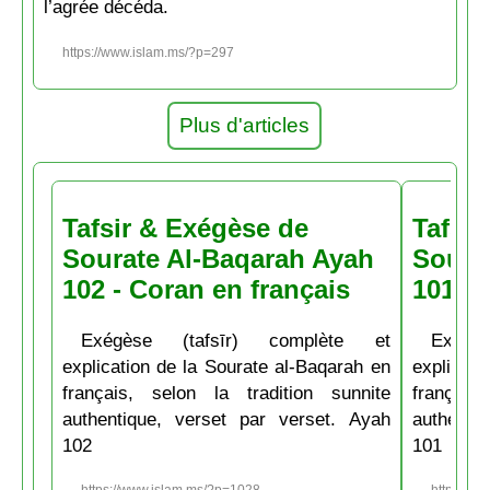
l’agrée décéda.
https://www.islam.ms/?p=297
Plus d'articles
Tafsir & Exégèse de
Tafsir
Sourate Al-Baqarah Ayah
Soura
102 - Coran en français
101 - 
Exégèse (tafsīr) complète et
Exégè
explication de la Sourate al-Baqarah en
explicati
français, selon la tradition sunnite
français
authentique, verset par verset. Ayah
authenti
102
101
https://www.islam.ms/?p=1028
https://w