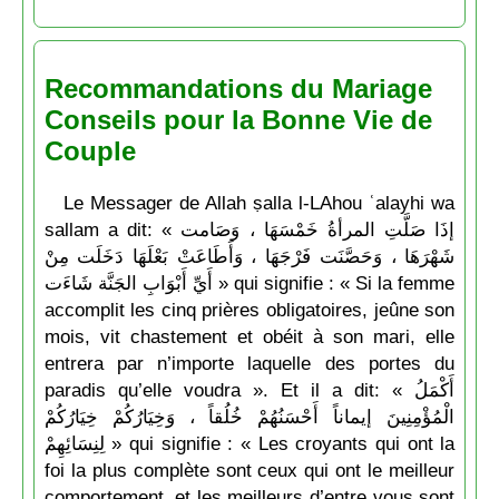
Recommandations du Mariage
Conseils pour la Bonne Vie de
Couple
Le Messager de Allah ṣalla l-LAhou ʿalayhi wa
sallam a dit: « إذَا صَلَّتِ المرأةُ خَمْسَهَا ، وَصَامت
شَهْرَهَا ، وَحَصَّنَت فَرْجَهَا ، وَأَطَاعَتْ بَعْلَهَا دَخَلَت مِنْ
أَيِّ أَبْوَابِ الجَنَّة شَاءَت » qui signifie : « Si la femme
accomplit les cinq prières obligatoires, jeûne son
mois, vit chastement et obéit à son mari, elle
entrera par n’importe laquelle des portes du
paradis qu’elle voudra ». Et il a dit: « أَكْمَلُ
الْمُؤْمِنِينَ إيماناً أَحْسَنُهُمْ خُلُقاً ، وَخِيَارُكُمْ خِيَارُكُمْ
لِنِسَائِهِمْ » qui signifie : « Les croyants qui ont la
foi la plus complète sont ceux qui ont le meilleur
comportement, et les meilleurs d’entre vous sont