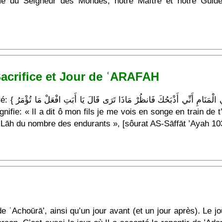
é du Seigneur des Mondes, notre Maître et notre Guide, 
 Sacrifice et Jour de ʿARAFAH
فَلَمَّا بَلَغَ مَعَه
l-Lāh du nombre des endurants », [sôurat AS-Sāffāt ’Ayah 10
e ʿAchoūrā’, ainsi qu’un jour avant (et un jour après). Le jo