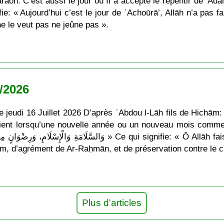
aon. C’est aussi le jour où Il a accepté le repentir de ’Ad
ie: « Aujourd’hui c’est le jour de ʿAchoūrā’, Allāh n’a pas f
 ne le veut pas ne jeûne pas ».
7/2026
e jeudi 16 Juillet 2026 D’après ʿAbdou l-Lāh fils de Hich
velle année ou un nouveau mois commençait: « َدْخِلْهُ عَلَيْنَا بِالْأَمْنِ وَالْإِيمَانِ
و » Ce qui signifie: « Ô Allāh fais que son arrivée soit accompagnée de
slam, d’agrément de Ar-Raḥmān, et de préservation contre le 
Plus d'articles