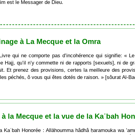
im est le Messager de Dieu.
rinage à La Mecque et la Omra
Livre qui ne comporte pas d’incohérence qui signifie: « L
le Hajj, qu’il n’y commette ni de rapports [sexuels], ni de g
ait. Et prenez des provisions, certes la meilleure des provi
les péchés, ô vous qui êtes dotés de raison. » [sôurat Al-Ba
e à la Mecque et la vue de la Kaʿbah Ho
la Kaʿbah Honorée : Allāhoumma hâdhâ ḥaramouka wa ’amno