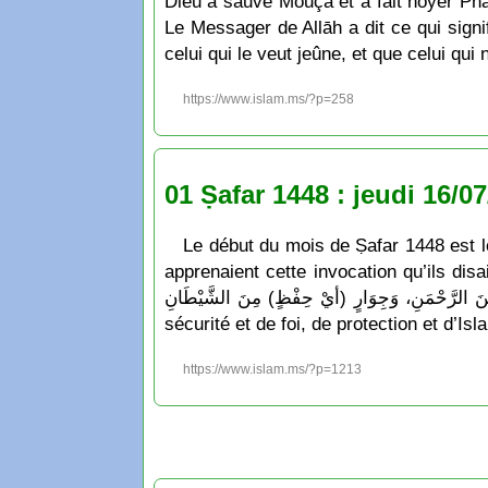
Dieu a sauvé Moūçā et a fait noyer Phar
Le Messager de Allāh a dit ce qui signif
celui qui le veut jeûne, et que celui qui
https://www.islam.ms/?p=258
01 Ṣafar 1448 : jeudi 16/0
Le début du mois de Ṣafar 1448 est l
apprenaient cette invocation qu’ils disaient lorsqu’une nou
َالسَّلَامَةِ وَالْإِسْلَامِ، وَرِضْوَانٍ مِنَ الرَّحْمَنِ، وَجِوَارٍ (أيْ حِفْظٍ) مِنَ الشَّيْطَانِ
sécurité et de foi, de protection et d’I
https://www.islam.ms/?p=1213