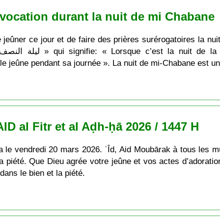
vocation durant la nuit de mi Chabane
ner ce jour et de faire des prières surérogatoires la nuit. Le M
bane, accomplissez des actes
 le jeûne pendant sa journée ». La nuit de mi-Chabane est un
ID al Fitr et al Aḍh-ḥā 2026 / 1447 H
ra le vendredi 20 mars 2026. ʿÎd, Aid Moubārak à tous les
 la piété. Que Dieu agrée votre jeûne et vos actes d’adorat
ans le bien et la piété.