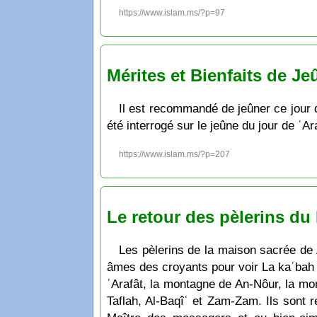
https://www.islam.ms/?p=97
Mérites et Bienfaits de Je
Il est recommandé de jeûner ce jour d
été interrogé sur le jeûne du jour de ʿAr
https://www.islam.ms/?p=207
Le retour des pèlerins du
Les pèlerins de la maison sacrée de 
âmes des croyants pour voir La kaʿbah h
ʿArafât, la montagne de An-Nôur, la mo
Taflah, Al-Baqîʿ et Zam-Zam. Ils sont