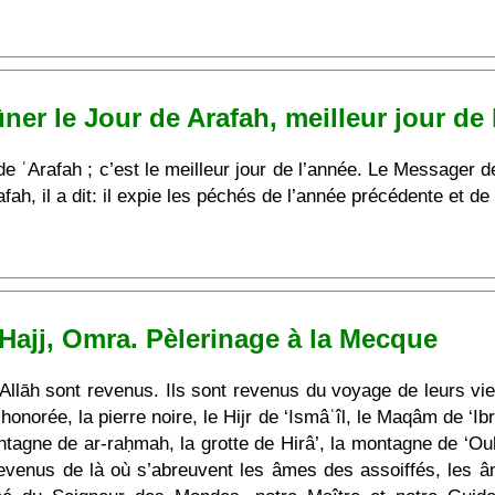
ûner le Jour de Arafah, meilleur jour de
e ʿArafah ; c’est le meilleur jour de l’année. Le Messager d
afah, il a dit: il expie les péchés de l’année précédente et de
 Hajj, Omra. Pèlerinage à la Mecque
Allāh sont revenus. Ils sont revenus du voyage de leurs vi
onorée, la pierre noire, le Hijr de ‘Ismâʿîl, le Maqâm de ‘Ib
ntagne de ar-raḥmah, la grotte de Hirâ’, la montagne de ‘
 revenus de là où s’abreuvent les âmes des assoiffés, les 