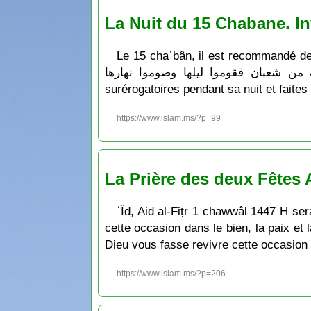
La Nuit du 15 Chabane. In
Le 15 chaʿbân, il est recommandé de jeû
ليلة النصف من شعبان فقوموا ليلها وصوموا نهارها » qui signifie: « Lorsque c’est la nuit de la mi-Cha
surérogatoires pendant sa nuit et faites
https://www.islam.ms/?p=99
La Prière des deux Fêtes A
ʿÎd, Aid al-Fiṭr 1 chawwâl 1447 H se
cette occasion dans le bien, la paix et
Dieu vous fasse revivre cette occasion d
https://www.islam.ms/?p=206