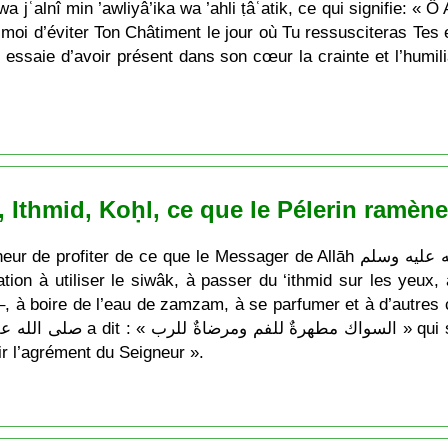
jʿalnî min ’awliyâ’ika wa ’ahli ṭâʿatik, ce qui signifie: « Ô 
e moi d’éviter Ton Châtiment le jour où Tu ressusciteras Te
Il essaie d’avoir présent dans son cœur la crainte et l’hu
Ithmid, Koḥl, ce que le Pélerin ramèn
e que le Messager de Allāh صلى الله عليه وسلم a enseigné à sa communauté !
ation à utiliser le siwâk, à passer du ‘ithmid sur les yeux
a –, à boire de l’eau de zamzam, à se parfumer et à d’autres 
r l’agrément du Seigneur ».