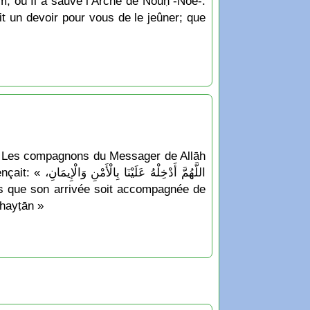
am, où Il a sauvé l’Arche de Noūḥ -Noé-.
ait un devoir pour vous de le jeûner; que
ām: Les compagnons du Messager de Allāh
اللَّهُمَّ أ،
chayṭān »