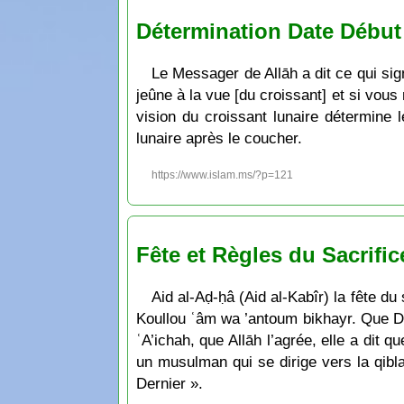
Détermination Date Début
Le Messager de Allāh a dit ce qui sig
jeûne à la vue [du croissant] et si vou
vision du croissant lunaire détermin
lunaire après le coucher.
https://www.islam.ms/?p=121
Fête et Règles du Sacrific
Aid al-Aḍ-ḥâ (Aid al-Kabîr) la fête du
Koullou ʿâm wa ’antoum bikhayr. Que Di
ʿA’ichah, que Allāh l’agrée, elle a dit q
un musulman qui se dirige vers la qibla
Dernier ».