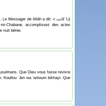
essager de Allāh a dit: « إذا كانت
e nuit bénie.
 musulmans. Que Dieu vous fasse revivre
ion. Koullou ʿām wa ’antoum bikhayr. Que