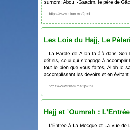
surnom: Abou l-Gaacim, le père de Gâc
https://www.islam.ms/?p=1
Les Lois du Hajj, Le Pèle
La Parole de Allāh taʿâlâ dans Son 
définis, celui qui s’engage à accomplir 
tout le bien que vous faites, Allāh le s
accomplissant les devoirs et en évitant 
https://www.islam.ms/?p=290
Hajj et ʿOumrah : L’Entré
L’Entrée à La Mecque et La vue de 