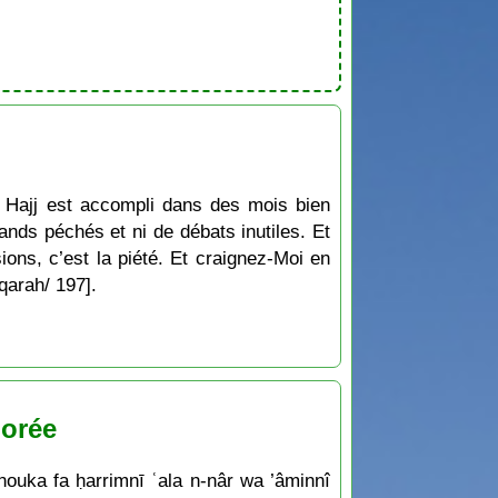
e Hajj est accompli dans des mois bien
rands péchés et ni de débats inutiles. Et
sions, c’est la piété. Et craignez-Moi en
qarah/ 197].
norée
uka fa ḥarrimnī ʿala n-nâr wa ’âminnî