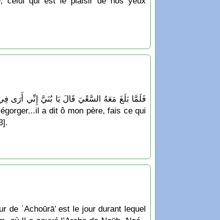
celui qui est le plaisir de nos yeux
3].
ur de ʿAchoūrā’ est le jour durant lequel