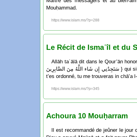
Maître des messagers et au bien-aim
Mouḥammad.
https://www.islam.ms/?p=288
Le Récit de Ismaʿîl et du
Allāh taʿālā dit dans le Qour’ān honoré: { ُ السَّعْيَ قَالَ يَا بُنَيَّ إِنِّي أَرَى فِي الْمَنَامِ أَنِّي أَذْبَحُكَ فَانظُرْ مَاذَا تَرَى قَالَ يَا أَبَتِ افْعَلْ مَا تُؤْمَرُ
سَتَجِدُنِي إِن شَاء اللَّهُ مِنَ الصَّابِرِينَ } qui signifie: « Il a dit ô mon fils je me vois en songe en train de t’égorger...il a dit ô mon père, fais ce qui
t’es ordonné, tu me trouveras in chā’a 
https://www.islam.ms/?p=345
Achoura 10 Mouḥarram
Il est recommandé de jeûner le jour d