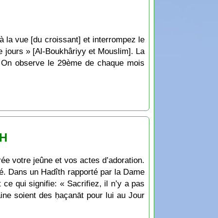
 la vue [du croissant] et interrompez le
e jours » [Al-Boukhâriyy et Mouslim]. La
e. On observe le 29ème de chaque mois
 H
rée votre jeûne et vos actes d’adoration.
té. Dans un Hadîth rapporté par la Dame
ce qui signifie: « Sacrifiez, il n’y a pas
aine soient des ḥaçanāt pour lui au Jour