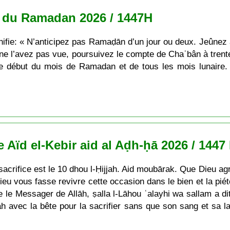
 du Ramadan 2026 / 1447H
nifie: « N’anticipez pas Ramaḍān d’un jour ou deux. Jeûnez à
s ne l’avez pas vue, poursuivez le compte de Chaʿbân à trent
e le début du mois de Ramadan et de tous les mois lunair
e Aïd el-Kebir aid al Aḍh-ḥā 2026 / 1447
 sacrifice est le 10 dhou l-Ḥijjah. Aid moubārak. Que Dieu ag
eu vous fasse revivre cette occasion dans le bien et la pié
ue le Messager de Allāh, ṣalla l-Lāhou ʿalayhi wa sallam a dit 
h avec la bête pour la sacrifier sans que son sang et sa l