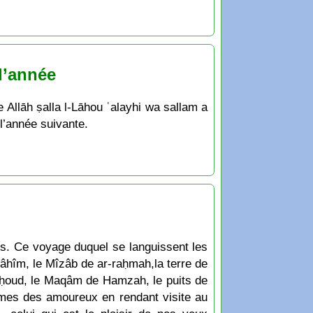
 l’année
e Allāh ṣalla l-Lāhou ʿalayhi wa sallam a
 l’année suivante.
es. Ce voyage duquel se languissent les
râhîm, le Mîzâb de ar-raḥmah,la terre de
Ouḥoud, le Maqâm de Hamzah, le puits de
âmes des amoureux en rendant visite au