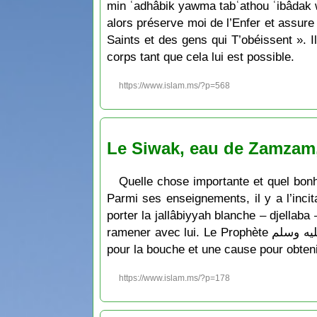
min ʿadhâbik yawma tabʿathou ʿibâdak wa 
alors préserve moi de l’Enfer et assur
Saints et des gens qui T’obéissent ». 
corps tant que cela lui est possible.
https://www.islam.ms/?p=568
Le Siwak, eau de Zamzam, 
Quelle chose importante et quel bonheur de profiter de c
Parmi ses enseignements, il y a l’incit
porter la jallâbiyyah blanche – djellab
ramener avec lui. Le Prophète صلى الله عليه وسلم a dit : « السواك مطهرةٌ للفم ومرضاةٌ للرب » qui signifie : « Le siwâk est une purification
pour la bouche et une cause pour obteni
https://www.islam.ms/?p=178