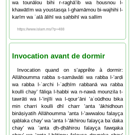
wa tounālou bihi r-raghā’ib wa ḥousnou l-
khawātīm wa youstasqa l-ghamāmou bi-wajhihi l-
karīm wa ʿalā ālihī wa ṣaḥbihī wa sallim
https://www.islam.ms/?p=488
Invocation avant de dormir
Invocation quand on s’apprête à dormir:
Allāhoumma rabba s-samāwāti wa rabba l-’arḍi
wa rabba l-ʿarchi l-ʿaḍḥīm rabbanā wa rabba
koulli chay’ fāliqa l-ḥabbi wa n-nawā mounzila t-
tawrāti wa l-’injīli wa l-qour’āni ’aʿoūdhou bika
min charri koulli dhī charr ’anta ’ākhidhoun
bināṣiyatih Allāhoumma ’anta l-’awwalou falayça
qablaka chay’ wa ’anta l-’ākhirou falayça baʿdaka
chay’ wa ’anta ḍḥ-ḍḥāhirou falayça fawqaka