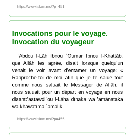
https://www.islam.ms/?p=451
Invocations pour le voyage.
Invocation du voyageur
ʿAbdou l-Lāh Ibnou ʿOumar Ibnou l-Khaṭṭāb,
que Allāh les agrée, disait lorsque quelqu’un
venait le voir avant d’entamer un voyage: «
Rapproche-toi de moi afin que je te salue tout
comme nous saluait le Messager de Allāh, il
nous saluait pour un départ en voyage en nous
disant:’astawdiʿou l-Lāha dīnaka wa ’amānataka
wa khawātīma ʿamalik
https://www.islam.ms/?p=455