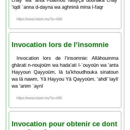
chay’ wa ’anta l-bātinou falayça dounaka chay’
’iqdi ʿanna d-dayna wa aghninā mina l-faqr
https://www.islam.ms/?p=489
Invocation lors de l’insomnie
Invocation lors de l’insomnie: Allāhoumma
ghārati n-noujoūm wa hada’ati l-ʿouyoūn wa ’anta
Ḥayyoun Qayyoūm, lā ta’khoudhouka sinatoun
wa lā nawm, Yā Ḥayyou Yā Qayyoūm, ’ahdi’ laylī
wa ’anim ʿaynī
https://www.islam.ms/?p=490
Invocation pour obtenir ce dont