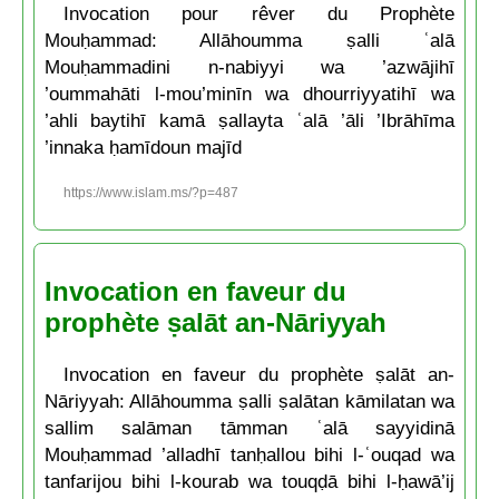
Invocation pour rêver du Prophète
Mouḥammad: Allāhoumma ṣalli ʿalā
Mouḥammadini n-nabiyyi wa ’azwājihī
’oummahāti l-mou’minīn wa dhourriyyatihī wa
’ahli baytihī kamā ṣallayta ʿalā ’āli ’Ibrāhīma
’innaka ḥamīdoun majīd
https://www.islam.ms/?p=487
Invocation en faveur du
prophète ṣalāt an-Nāriyyah
Invocation en faveur du prophète ṣalāt an-
Nāriyyah: Allāhoumma ṣalli ṣalātan kāmilatan wa
sallim salāman tāmman ʿalā sayyidinā
Mouḥammad ’alladhī tanḥallou bihi l-ʿouqad wa
tanfarijou bihi l-kourab wa touqḍā bihi l-ḥawā’ij