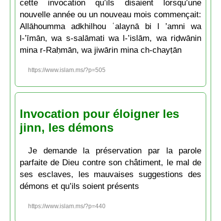
cette invocation qu’ils disaient lorsqu’une
nouvelle année ou un nouveau mois commençait:
Allāhoumma adkhilhou ʿalaynā bi l ’amni wa
l-’īmān, wa s-salāmati wa l-’islām, wa riḍwānin
mina r-Raḥmān, wa jiwārin mina ch-chayṭān
https://www.islam.ms/?p=505
Invocation pour éloigner les
jinn, les démons
Je demande la préservation par la parole
parfaite de Dieu contre son châtiment, le mal de
ses esclaves, les mauvaises suggestions des
démons et qu’ils soient présents
https://www.islam.ms/?p=440