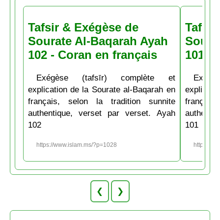
Tafsir & Exégèse de
Tafsir
Sourate Al-Baqarah Ayah
Soura
102 - Coran en français
101 - 
Exégèse (tafsīr) complète et
Exégè
explication de la Sourate al-Baqarah en
explicati
français, selon la tradition sunnite
français
authentique, verset par verset. Ayah
authenti
102
101
https://www.islam.ms/?p=1028
https://w
❮
❯