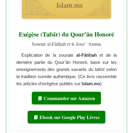
Exégèse (Tafsīr) du Qour’ān Honoré
Sourate al-Fātiḥah et le Jouz’ ‘Amma
Explication de la sourate
al-Fātiḥah
et de la
dernière partie du Qour’ān Honoré, basé sur les
enseignements des grands savants du tafsīr selon
la tradition sunnite authentique. (Ce livre rassemble
les articles d'exégèse publiés sur
Islam.ms
)
📘 Commander sur Amazon
📘 Ebook sur Google Play Livres