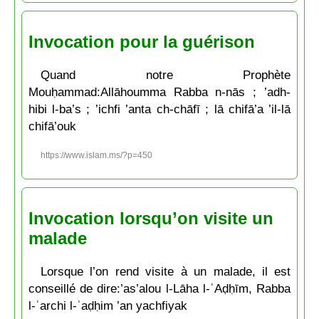
Invocation pour la guérison
Quand notre Prophète
Mouḥammad:Allāhoumma Rabba n-nās ; ’adh-
hibi l-ba’s ; ’ichfi ’anta ch-chāfī ; lā chifā’a ’il-lā
chifā’ouk
https://www.islam.ms/?p=450
Invocation lorsqu’on visite un
malade
Lorsque l’on rend visite à un malade, il est
conseillé de dire:’as’alou l-Lāha l-ʿAḍḥīm, Rabba
l-ʿarchi l-ʿaḍḥim ’an yachfiyak