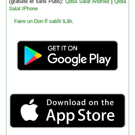
(gratuite et sans Pubs):
Qibla Salat Android
|
Qibla
Salat IPhone
Faire un Don fî sabîli lLâh.