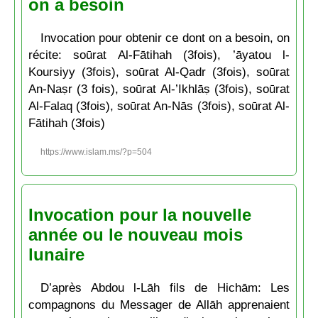
on a besoin
Invocation pour obtenir ce dont on a besoin, on
récite: soūrat Al-Fātihah (3fois), ’āyatou l-
Koursiyy (3fois), soūrat Al-Qadr (3fois), soūrat
An-Naṣr (3 fois), soūrat Al-’Ikhlāṣ (3fois), soūrat
Al-Falaq (3fois), soūrat An-Nās (3fois), soūrat Al-
Fātihah (3fois)
https://www.islam.ms/?p=504
Invocation pour la nouvelle
année ou le nouveau mois
lunaire
D’après Abdou l-Lāh fils de Hichām: Les
compagnons du Messager de Allāh apprenaient