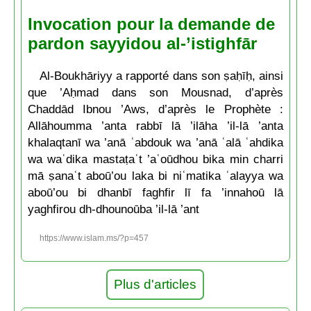
Invocation pour la demande de
pardon sayyidou al-’istighfār
Al-Boukhāriyy a rapporté dans son ṣaḥīḥ, ainsi
que ’Aḥmad dans son Mousnad, d’après
Chaddād Ibnou ’Aws, d’après le Prophète :
Allāhoumma ’anta rabbī lā ’ilāha ’il-lā ’anta
khalaqtanī wa ’anā ʿabdouk wa ’anā ʿalā ʿahdika
wa waʿdika mastaṭaʿt ’aʿoūdhou bika min charri
mā ṣanaʿt aboū’ou laka bi niʿmatika ʿalayya wa
aboū’ou bi dhanbī faghfir lī fa ’innahoū lā
yaghfirou dh-dhounoūba ’il-lā ’ant
https://www.islam.ms/?p=457
Plus d'articles