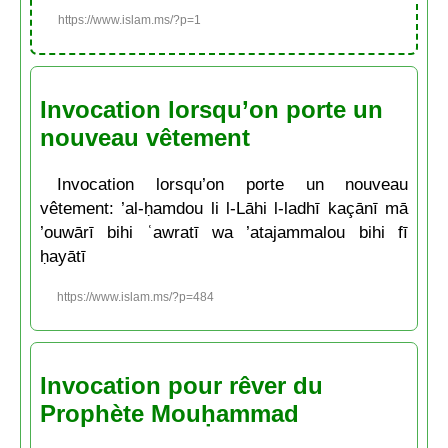
https://www.islam.ms/?p=1
Invocation lorsqu’on porte un
nouveau vêtement
Invocation lorsqu’on porte un nouveau
vêtement: ’al-ḥamdou li l-Lāhi l-ladhī kaçānī mā
’ouwārī bihi ʿawratī wa ’atajammalou bihi fī
ḥayātī
https://www.islam.ms/?p=484
Invocation pour rêver du
Prophète Mouḥammad