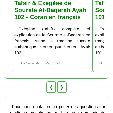
Tafsir & Exégèse de
Tafsir
Sourate Al-Baqarah Ayah
Soura
102 - Coran en français
101 - 
Exégèse (tafsīr) complète et
Exégè
explication de la Sourate al-Baqarah en
explicati
français, selon la tradition sunnite
français
authentique, verset par verset. Ayah
authenti
102
101
https://www.islam.ms/?p=1028
https://w
❮
❯
Pour nous contacter ou poser des questions sur
la religion musulmane ou faire une demande de