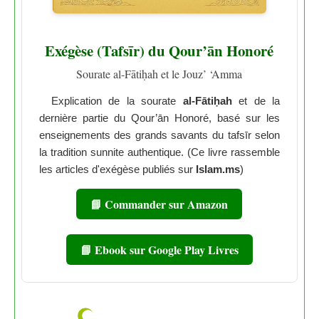
Exégèse (Tafsīr) du Qour’ān Honoré
Sourate al-Fātiḥah et le Jouz’ ‘Amma
Explication de la sourate
al-Fātiḥah
et de la
dernière partie du Qour’ān Honoré, basé sur les
enseignements des grands savants du tafsīr selon
la tradition sunnite authentique. (Ce livre rassemble
les articles d'exégèse publiés sur
Islam.ms
)
📘 Commander sur Amazon
📘 Ebook sur Google Play Livres