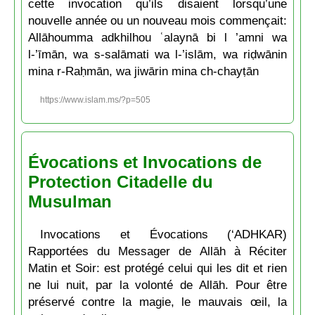
cette invocation qu’ils disaient lorsqu’une
nouvelle année ou un nouveau mois commençait:
Allāhoumma adkhilhou ʿalaynā bi l ’amni wa
l-’īmān, wa s-salāmati wa l-’islām, wa riḍwānin
mina r-Raḥmān, wa jiwārin mina ch-chayṭān
https://www.islam.ms/?p=505
Évocations et Invocations de
Protection Citadelle du
Musulman
Invocations et Évocations (‘ADHKAR)
Rapportées du Messager de Allāh à Réciter
Matin et Soir: est protégé celui qui les dit et rien
ne lui nuit, par la volonté de Allāh. Pour être
préservé contre la magie, le mauvais œil, la