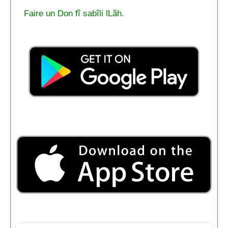
Faire un Don fî sabîli lLâh.