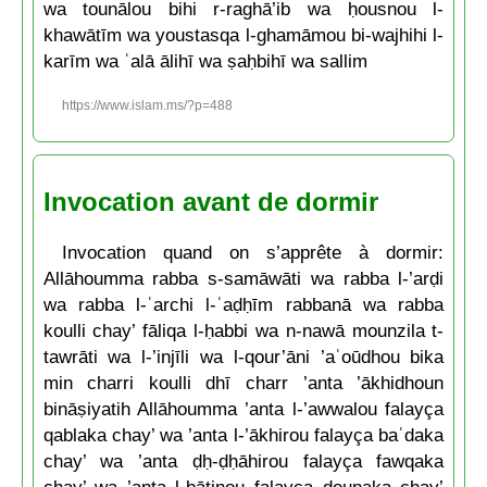
wa tounālou bihi r-raghā’ib wa ḥousnou l-
khawātīm wa youstasqa l-ghamāmou bi-wajhihi l-
karīm wa ʿalā ālihī wa ṣaḥbihī wa sallim
https://www.islam.ms/?p=488
Invocation avant de dormir
Invocation quand on s’apprête à dormir:
Allāhoumma rabba s-samāwāti wa rabba l-’arḍi
wa rabba l-ʿarchi l-ʿaḍḥīm rabbanā wa rabba
koulli chay’ fāliqa l-ḥabbi wa n-nawā mounzila t-
tawrāti wa l-’injīli wa l-qour’āni ’aʿoūdhou bika
min charri koulli dhī charr ’anta ’ākhidhoun
bināṣiyatih Allāhoumma ’anta l-’awwalou falayça
qablaka chay’ wa ’anta l-’ākhirou falayça baʿdaka
chay’ wa ’anta ḍḥ-ḍḥāhirou falayça fawqaka