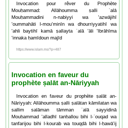
Invocation pour rêver du Prophète
Mouḥammad: Allāhoumma ṣalli ʿalā
Mouḥammadini n-nabiyyi wa ’azwājihī
’oummahāti l-mou’minīn wa dhourriyyatihī wa
’ahli baytihī kamā ṣallayta ʿalā ’āli ’Ibrāhīma
’innaka ḥamīdoun majīd
https://www.islam.ms/?p=487
Invocation en faveur du
prophète ṣalāt an-Nāriyyah
Invocation en faveur du prophète ṣalāt an-
Nāriyyah: Allāhoumma ṣalli ṣalātan kāmilatan wa
sallim salāman tāmman ʿalā sayyidinā
Mouḥammad ’alladhī tanḥallou bihi l-ʿouqad wa
tanfarijou bihi l-kourab wa touqḍā bihi l-ḥawā’ij