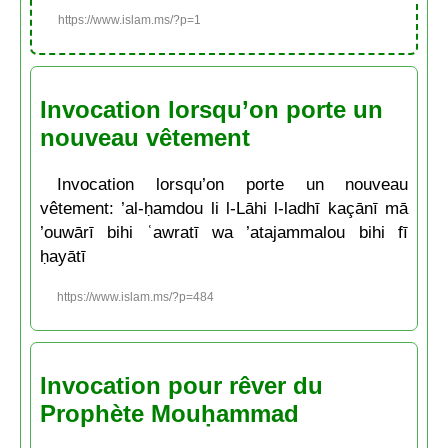
https://www.islam.ms/?p=1
Invocation lorsqu’on porte un
nouveau vêtement
Invocation lorsqu’on porte un nouveau
vêtement: ’al-ḥamdou li l-Lāhi l-ladhī kaçānī mā
’ouwārī bihi ʿawratī wa ’atajammalou bihi fī
ḥayātī
https://www.islam.ms/?p=484
Invocation pour rêver du
Prophète Mouḥammad