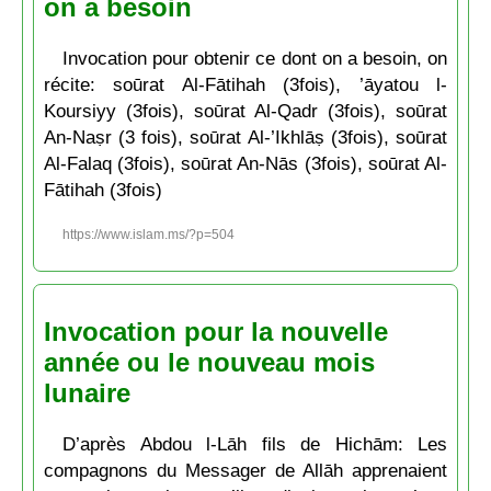
on a besoin
Invocation pour obtenir ce dont on a besoin, on
récite: soūrat Al-Fātihah (3fois), ’āyatou l-
Koursiyy (3fois), soūrat Al-Qadr (3fois), soūrat
An-Naṣr (3 fois), soūrat Al-’Ikhlāṣ (3fois), soūrat
Al-Falaq (3fois), soūrat An-Nās (3fois), soūrat Al-
Fātihah (3fois)
https://www.islam.ms/?p=504
Invocation pour la nouvelle
année ou le nouveau mois
lunaire
D’après Abdou l-Lāh fils de Hichām: Les
compagnons du Messager de Allāh apprenaient