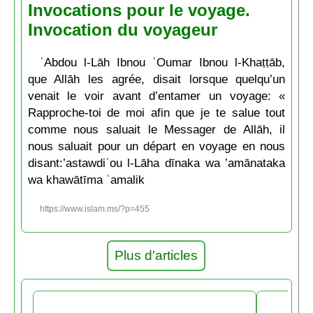
Invocations pour le voyage.
Invocation du voyageur
ʿAbdou l-Lāh Ibnou ʿOumar Ibnou l-Khaṭṭāb,
que Allāh les agrée, disait lorsque quelqu’un
venait le voir avant d’entamer un voyage: «
Rapproche-toi de moi afin que je te salue tout
comme nous saluait le Messager de Allāh, il
nous saluait pour un départ en voyage en nous
disant:’astawdiʿou l-Lāha dīnaka wa ’amānataka
wa khawātīma ʿamalik
https://www.islam.ms/?p=455
Plus d'articles