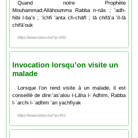
Quand notre Prophète
Mouḥammad:Allāhoumma Rabba n-nās ; ’adh-
hibi l-ba’s ; ’ichfi ’anta ch-chāfī ; lā chifā’a ’il-lā
chifā’ouk
https://www.islam.ms/?p=450
Invocation lorsqu’on visite un
malade
Lorsque l’on rend visite à un malade, il est
conseillé de dire:’as’alou l-Lāha l-ʿAḍḥīm, Rabba
l-ʿarchi l-ʿaḍḥim ’an yachfiyak
https://www.islam.ms/?p=451