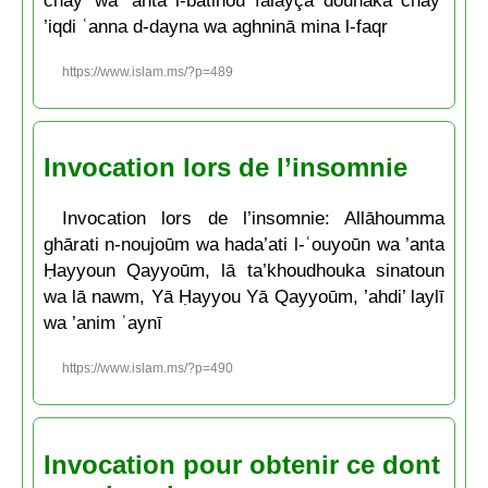
chay’ wa ’anta l-bātinou falayça dounaka chay’
’iqdi ʿanna d-dayna wa aghninā mina l-faqr
https://www.islam.ms/?p=489
Invocation lors de l’insomnie
Invocation lors de l’insomnie: Allāhoumma
ghārati n-noujoūm wa hada’ati l-ʿouyoūn wa ’anta
Ḥayyoun Qayyoūm, lā ta’khoudhouka sinatoun
wa lā nawm, Yā Ḥayyou Yā Qayyoūm, ’ahdi’ laylī
wa ’anim ʿaynī
https://www.islam.ms/?p=490
Invocation pour obtenir ce dont