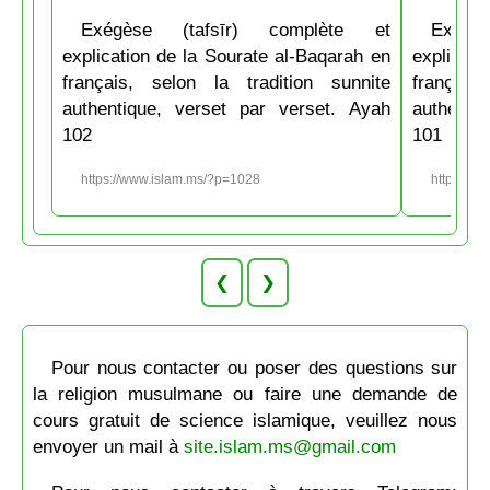
Exégèse (tafsīr) complète et
Exégè
explication de la Sourate al-Baqarah en
explicati
français, selon la tradition sunnite
français
authentique, verset par verset. Ayah
authenti
102
101
https://www.islam.ms/?p=1028
https://w
❮
❯
Pour nous contacter ou poser des questions sur
la religion musulmane ou faire une demande de
cours gratuit de science islamique, veuillez nous
envoyer un mail à
site.islam.ms@gmail.com