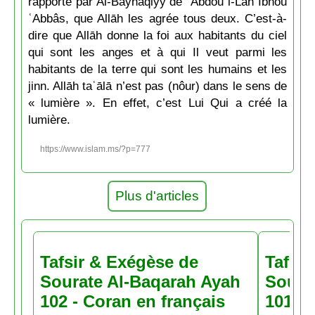
rapporté par Al-Bayhaqiyy de ʿAbdou l-Lâh Ibnou
ʿAbbâs, que Allāh les agrée tous deux. C’est-à-
dire que Allāh donne la foi aux habitants du ciel
qui sont les anges et à qui Il veut parmi les
habitants de la terre qui sont les humains et les
jinn. Allāh taʿālā n’est pas (nôur) dans le sens de
« lumière ». En effet, c’est Lui Qui a créé la
lumière.
https://www.islam.ms/?p=777
Plus d'articles
Tafsir & Exégèse de
Tafsir
Sourate Al-Baqarah Ayah
Soura
102 - Coran en français
101 - 