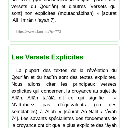
versets du Qour’ân) et d’autres [versets qui
sont] non explicites (moutachâbihah) » [sourat
‘Ali ʿImrân / ‘ayah 7].
https://www.islam.ms/?p=773
Les Versets Explicites
La plupart des textes de la révélation du
Qour’ân et du ḥadîth sont des textes explicites.
Nous allons citer les principaux versets
explicites qui concernent la croyance au sujet de
Allāh. Allāh taʿālā dit ce qui signifie : «
N’attribuez pas d’équivalents (ou des
semblables) à Allāh » [sôurat An-Naḥl / ‘âyah
74]. Les savants spécialistes des fondements de
la croyance ont dit que la plus explicite des ‘âyah