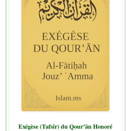
Exégèse (Tafsīr) du Qour’ān Honoré