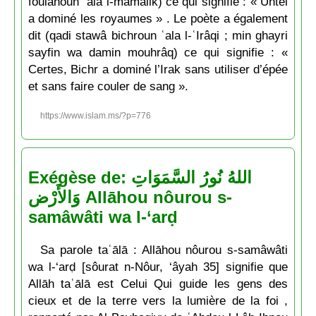
foulânoun ʿala l-mamâlik) ce qui signifie : « Untel
a dominé les royaumes » . Le poète a également
dit (qadi stawâ bichroun ʿala l-ʿIrâqi ; min ghayri
sayfin wa damin mouhrâq) ce qui signifie : «
Certes, Bichr a dominé l’Irak sans utiliser d’épée
et sans faire couler de sang ».
https://www.islam.ms/?p=776
Exégèse de: اللهُ نُورُ السَّمَوَاتِ
وَالأَرْض Allāhou nôurou s-
samâwâti wa l-‘arḍ
Sa parole taʿālā : Allāhou nôurou s-samâwâti
wa l-‘arḍ [sôurat n-Nôur, ‘âyah 35] signifie que
Allāh taʿālā est Celui Qui guide les gens des
cieux et de la terre vers la lumière de la foi ,