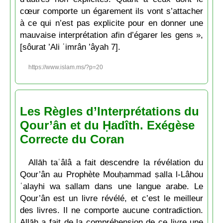
cœur comporte un égarement ils vont s’attacher
à ce qui n’est pas explicite pour en donner une
mauvaise interprétation afin d’égarer les gens »,
[sôurat ’Ali ʿimrân ’âyah 7].
https://www.islam.ms/?p=20
Les Règles d’Interprétations du
Qour’ân et du Ḥadîth. Exégèse
Correcte du Coran
Allāh taʿâlâ a fait descendre la révélation du
Qour’ân au Prophète Mouḥammad ṣalla l-Lâhou
ʿalayhi wa sallam dans une langue arabe. Le
Qour’ân est un livre révélé, et c’est le meilleur
des livres. Il ne comporte aucune contradiction.
Allāh a fait de la compréhension de ce livre une