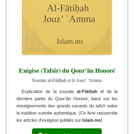
Exégèse (Tafsīr) du Qour’ān Honoré
Sourate al-Fātiḥah et le Jouz’ ‘Amma
Explication de la sourate
al-Fātiḥah
et de la
dernière partie du Qour’ān Honoré, basé sur les
enseignements des grands savants du tafsīr selon
la tradition sunnite authentique. (Ce livre rassemble
les articles d'exégèse publiés sur
Islam.ms
)