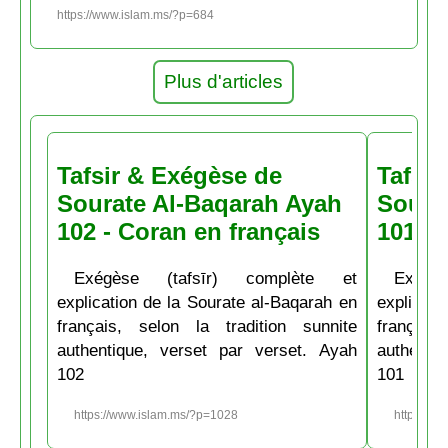
https://www.islam.ms/?p=684
Plus d'articles
Tafsir & Exégèse de
Tafsir
Sourate Al-Baqarah Ayah
Soura
102 - Coran en français
101 - 
Exégèse (tafsīr) complète et
Exégè
explication de la Sourate al-Baqarah en
explicati
français, selon la tradition sunnite
français
authentique, verset par verset. Ayah
authenti
102
101
https://www.islam.ms/?p=1028
https://w