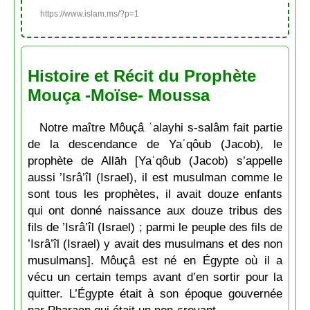
https://www.islam.ms/?p=1
Histoire et Récit du Prophète
Mouça -Moïse- Moussa
Notre maître Môuçâ ʿalayhi s-salâm fait partie
de la descendance de Yaʿqôub (Jacob), le
prophète de Allāh [Yaʿqôub (Jacob) s’appelle
aussi ’Isrâ’îl (Israel), il est musulman comme le
sont tous les prophètes, il avait douze enfants
qui ont donné naissance aux douze tribus des
fils de ’Isrâ’îl (Israel) ; parmi le peuple des fils de
’Isrâ’îl (Israel) y avait des musulmans et des non
musulmans]. Môuçâ est né en Égypte où il a
vécu un certain temps avant d’en sortir pour la
quitter. L’Égypte était à son époque gouvernée
par Pharaon qui était un non-croyant.