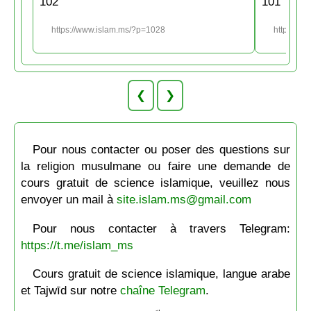
102
101
https://www.islam.ms/?p=1028
https://w
❮
❯
Pour nous contacter ou poser des questions sur
la religion musulmane ou faire une demande de
cours gratuit de science islamique, veuillez nous
envoyer un mail à
site.islam.ms@gmail.com
Pour nous contacter à travers Telegram:
https://t.me/islam_ms
Cours gratuit de science islamique, langue arabe
et Tajwīd sur notre
chaîne Telegram
.