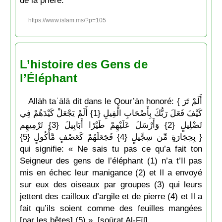
https://www.islam.ms/?p=105
L’histoire des Gens de
l’Éléphant
Allāh taʿālā dit dans le Qour’ān honoré: { أَلَمْ تَرَ
كَيْفَ فَعَلَ رَبُّكَ بِأَصْحَابِ الْفِيلِ {1} أَلَمْ يَجْعَلْ كَيْدَهُمْ فِي
تَضْلِيلٍ {2} وَأَرْسَلَ عَلَيْهِمْ طَيْرًا أَبَابِيلَ {3} تَرْمِيهِم
بِحِجَارَةٍ مِّن سِجِّيلٍ {4} فَجَعَلَهُمْ كَعَصْفٍ مَّأْكُولٍ {5} }
qui signifie: « Ne sais tu pas ce qu’a fait ton
Seigneur des gens de l’éléphant (1) n’a t’Il pas
mis en échec leur manigance (2) et Il a envoyé
sur eux des oiseaux par groupes (3) qui leurs
jettent des cailloux d’argile et de pierre (4) et Il a
fait qu’ils soient comme des feuilles mangées
[par les bêtes] (5) », [soūrat Al-Fīl].