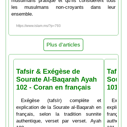
musulmans pratique et qu’ils considèrent tous
les musulmans non-croyants dans leur
ensemble.
https://www.islam.ms/?p=793
Plus d'articles
Tafsir & Exégèse de
Tafsir
Sourate Al-Baqarah Ayah
Soura
102 - Coran en français
101 - 
Exégèse (tafsīr) complète et
Exégè
explication de la Sourate al-Baqarah en
explicati
français, selon la tradition sunnite
français
authentique, verset par verset. Ayah
authenti