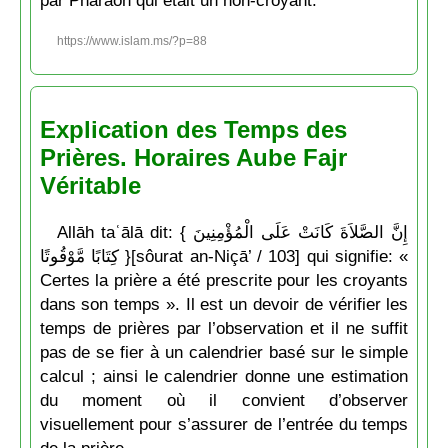
https://www.islam.ms/?p=88
Explication des Temps des
Prières. Horaires Aube Fajr
Véritable
Allāh taʿālā dit: { إِنَّ الصَّلاَةَ كَانَتْ عَلَى الْمُؤْمِنِينَ
كِتَابًا مَّوْقُوتًا }[sôurat an-Niçā’ / 103] qui signifie: «
Certes la prière a été prescrite pour les croyants
dans son temps ». Il est un devoir de vérifier les
temps de prières par l’observation et il ne suffit
pas de se fier à un calendrier basé sur le simple
calcul ; ainsi le calendrier donne une estimation
du moment où il convient d’observer
visuellement pour s’assurer de l’entrée du temps
de la prière.