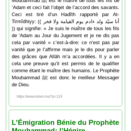
Mouḥammad ﷺ est le maître de tous les fils de
‘Adam et ceci fait l’objet de l’accord des savants.
Ceci est tiré d’un Hadîth rapporté par At-
Tirmîdhiyy: (( أنا سيّد ولد ءادم يوم القيامة ولا فخر
)) qui signifie: « Je suis le maître de tous les fils
de ‘Adam au Jour du Jugement et je ne dis pas
cela par vanité » c’est-à-dire: ce n’est pas par
vanité que je l’affirme mais je le dis pour parler
des grâces que Allāh m’a accordées. Il y a en
cela une preuve qu’il est permis de le qualifier
comme étant le maître des humains. Le Prophète
Mouḥammad ﷺ est donc le meilleur Messager
de Dieu.
https://www.islam.ms/?p=119
L’Émigration Bénie du Prophète
Mouḥammad: l’Hégire