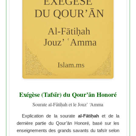
Exégèse (Tafsīr) du Qour’ān Honoré
Sourate al-Fātiḥah et le Jouz’ ‘Amma
Explication de la sourate
al-Fātiḥah
et de la
dernière partie du Qour’ān Honoré, basé sur les
enseignements des grands savants du tafsīr selon