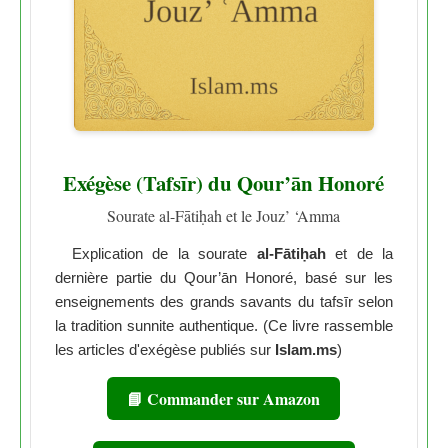
Exégèse (Tafsīr) du Qour’ān Honoré
Sourate al-Fātiḥah et le Jouz’ ‘Amma
Explication de la sourate
al-Fātiḥah
et de la
dernière partie du Qour’ān Honoré, basé sur les
enseignements des grands savants du tafsīr selon
la tradition sunnite authentique. (Ce livre rassemble
les articles d'exégèse publiés sur
Islam.ms
)
📘 Commander sur Amazon