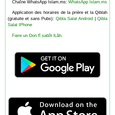
Chaîne WhatsApp Islam.ms:
WhatsApp Islam.ms
Application des horaires de la prière et la Qiblah
(gratuite et sans Pubs):
Qibla Salat Android
|
Qibla
Salat IPhone
Faire un Don fî sabîli lLâh.