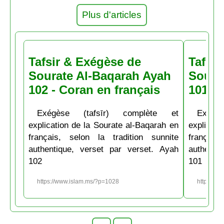
Plus d'articles
Tafsir & Exégèse de
Tafsir
Sourate Al-Baqarah Ayah
Soura
102 - Coran en français
101 - 
Exégèse (tafsīr) complète et
Exégè
explication de la Sourate al-Baqarah en
explicati
français, selon la tradition sunnite
français
authentique, verset par verset. Ayah
authenti
102
101
https://www.islam.ms/?p=1028
https://w