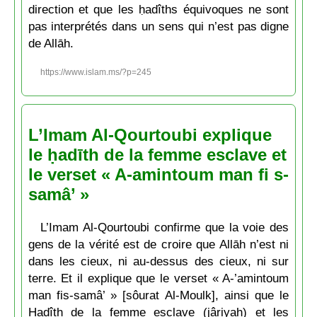
direction et que les ḥadîths équivoques ne sont
pas interprétés dans un sens qui n’est pas digne
de Allāh.
https://www.islam.ms/?p=245
L’Imam Al-Qourtoubi explique
le ḥadīth de la femme esclave et
le verset « A-amintoum man fi s-
samâ’ »
L’Imam Al-Qourtoubi confirme que la voie des
gens de la vérité est de croire que Allāh n’est ni
dans les cieux, ni au-dessus des cieux, ni sur
terre. Et il explique que le verset « A-’amintoum
man fis-samâ’ » [sôurat Al-Moulk], ainsi que le
Hadîth de la femme esclave (jâriyah) et les