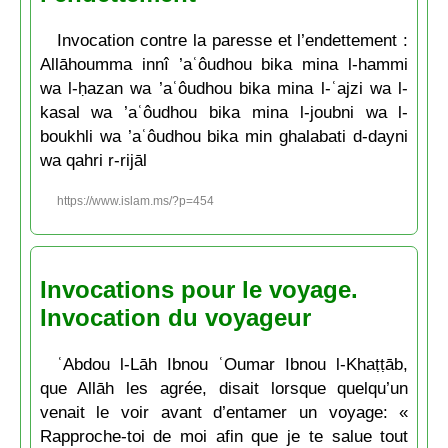
Invocation contre la paresse et l’endettement :
Allāhoumma innî ’aʿôudhou bika mina l-hammi
wa l-ḥazan wa ’aʿôudhou bika mina l-ʿajzi wa l-
kasal wa ’aʿôudhou bika mina l-joubni wa l-
boukhli wa ’aʿôudhou bika min ghalabati d-dayni
wa qahri r-rijāl
https://www.islam.ms/?p=454
Invocations pour le voyage.
Invocation du voyageur
ʿAbdou l-Lāh Ibnou ʿOumar Ibnou l-Khaṭṭāb,
que Allāh les agrée, disait lorsque quelqu’un
venait le voir avant d’entamer un voyage: «
Rapproche-toi de moi afin que je te salue tout