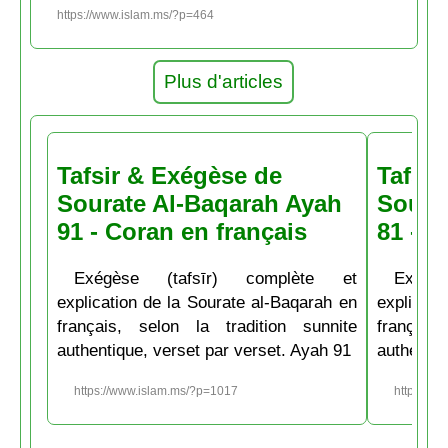
https://www.islam.ms/?p=464
Plus d'articles
Tafsir & Exégèse de
Tafsir
Sourate Al-Baqarah Ayah
Soura
91 - Coran en français
81 - C
Exégèse (tafsīr) complète et
Exégè
explication de la Sourate al-Baqarah en
explicati
français, selon la tradition sunnite
français
authentique, verset par verset. Ayah 91
authentiq
https://www.islam.ms/?p=1017
https://w