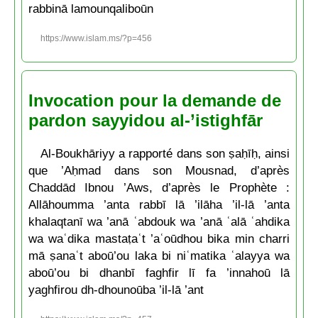
rabbinā lamounqaliboūn
https://www.islam.ms/?p=456
Invocation pour la demande de
pardon sayyidou al-’istighfār
Al-Boukhāriyy a rapporté dans son ṣaḥīḥ, ainsi
que ’Aḥmad dans son Mousnad, d’après
Chaddād Ibnou ’Aws, d’après le Prophète :
Allāhoumma ’anta rabbī lā ’ilāha ’il-lā ’anta
khalaqtanī wa ’anā ʿabdouk wa ’anā ʿalā ʿahdika
wa waʿdika mastaṭaʿt ’aʿoūdhou bika min charri
mā ṣanaʿt aboū’ou laka bi niʿmatika ʿalayya wa
aboū’ou bi dhanbī faghfir lī fa ’innahoū lā
yaghfirou dh-dhounoūba ’il-lā ’ant