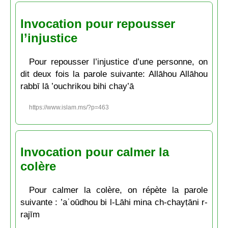
Invocation pour repousser
l’injustice
Pour repousser l’injustice d’une personne, on
dit deux fois la parole suivante: Allāhou Allāhou
rabbī lā ’ouchrikou bihi chay’ā
https://www.islam.ms/?p=463
Invocation pour calmer la
colère
Pour calmer la colère, on répète la parole
suivante : ’aʿoūdhou bi l-Lāhi mina ch-chayṭāni r-
rajīm