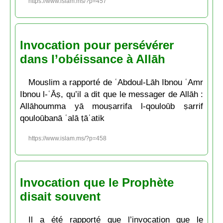
https://www.islam.ms/?p=457
Invocation pour persévérer
dans l’obéissance à Allāh
Mouslim a rapporté de ʿAbdoul-Lāh Ibnou ʿAmr
Ibnou l-ʿĀṣ, qu’il a dit que le messager de Allāh :
Allāhoumma yā mouṣarrifa l-qouloūb ṣarrif
qouloūbanā ʿalā ṭāʿatik
https://www.islam.ms/?p=458
Invocation que le Prophète
disait souvent
Il a été rapporté que l’invocation que le