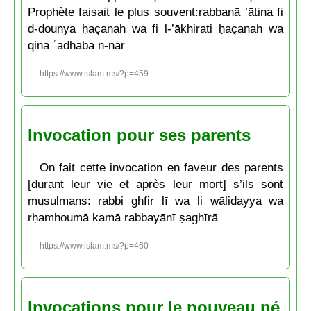
Prophète faisait le plus souvent:rabbanā ’ātina fi
d-dounya ḥaçanah wa fi l-’ākhirati ḥaçanah wa
qinā ʿadhaba n-nār
https://www.islam.ms/?p=459
Invocation pour ses parents
On fait cette invocation en faveur des parents
[durant leur vie et après leur mort] s’ils sont
musulmans: rabbi ghfir lī wa li wālidayya wa
rḥamhoumā kamā rabbayānī ṣaghīrā
https://www.islam.ms/?p=460
Invocations pour le nouveau né