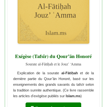
Exégèse (Tafsīr) du Qour’ān Honoré
Sourate al-Fātiḥah et le Jouz’ ‘Amma
Explication de la sourate
al-Fātiḥah
et de la
dernière partie du Qour’ān Honoré, basé sur les
enseignements des grands savants du tafsīr selon
la tradition sunnite authentique. (Ce livre rassemble
les articles d'exégèse publiés sur
Islam.ms
)