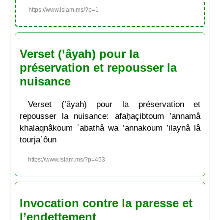
https://www.islam.ms/?p=1
Verset (’âyah) pour la
préservation et repousser la
nuisance
Verset (’âyah) pour la préservation et
repousser la nuisance: afaḥaçibtoum ’annamâ
khalaqnâkoum ʿabathâ wa ’annakoum ’ilaynâ lâ
tourjaʿôun
https://www.islam.ms/?p=453
Invocation contre la paresse et
l’endettement