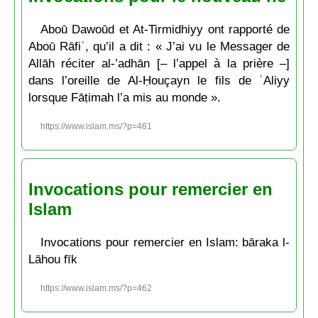
Aboū Dawoūd et At-Tirmidhiyy ont rapporté de
Aboū Rāfiʿ, qu’il a dit : « J’ai vu le Messager de
Allāh réciter al-’adhān [– l’appel à la prière –]
dans l’oreille de Al-Ḥouçayn le fils de ʿAliyy
lorsque Fāṭimah l’a mis au monde ».
https://www.islam.ms/?p=461
Invocations pour remercier en
Islam
Invocations pour remercier en Islam: bāraka l-
Lāhou fīk
https://www.islam.ms/?p=462