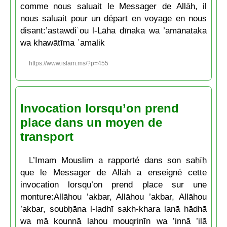
comme nous saluait le Messager de Allāh, il
nous saluait pour un départ en voyage en nous
disant:’astawdiʿou l-Lāha dīnaka wa ’amānataka
wa khawātīma ʿamalik
https://www.islam.ms/?p=455
Invocation lorsqu’on prend
place dans un moyen de
transport
L’Imam Mouslim a rapporté dans son saḥīḥ
que le Messager de Allāh a enseigné cette
invocation lorsqu’on prend place sur une
monture:Allāhou ’akbar, Allāhou ’akbar, Allāhou
’akbar, soubḥāna l-ladhī sakh-khara lanā hādhā
wa mā kounnā lahou mouqrinīn wa ’innā ’ilā