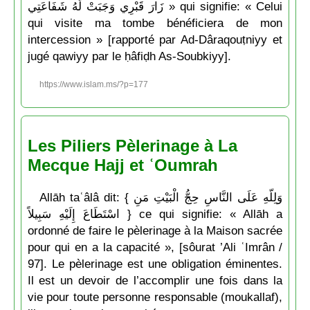
زَارَ قَبْرِي وَجَبَتْ لَهُ شَفَاعَتِي » qui signifie: « Celui
qui visite ma tombe bénéficiera de mon
intercession » [rapporté par Ad-Dâraqouṭniyy et
jugé qawiyy par le ḥâfiḍh As-Soubkiyy].
https://www.islam.ms/?p=177
Les Piliers Pèlerinage à La
Mecque Hajj et ʿOumrah
Allāh taʿâlâ dit: { وَلِلّهِ عَلَى النَّاسِ حِجُّ الْبَيْتِ مَنِ
اسْتَطَاعَ إِلَيْهِ سَبِيلاً } ce qui signifie: « Allāh a
ordonné de faire le pèlerinage à la Maison sacrée
pour qui en a la capacité », [sôurat ’Ali ʿImrân /
97]. Le pèlerinage est une obligation éminentes.
Il est un devoir de l’accomplir une fois dans la
vie pour toute personne responsable (moukallaf),