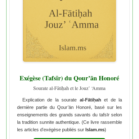
Exégèse (Tafsīr) du Qour’ān Honoré
Sourate al-Fātiḥah et le Jouz’ ‘Amma
Explication de la sourate
al-Fātiḥah
et de la
dernière partie du Qour’ān Honoré, basé sur les
enseignements des grands savants du tafsīr selon
la tradition sunnite authentique. (Ce livre rassemble
les articles d'exégèse publiés sur
Islam.ms
)