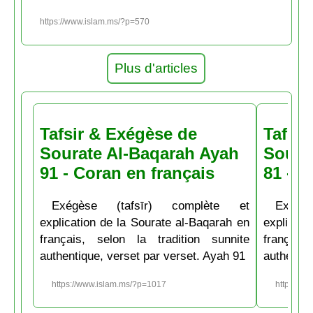
https://www.islam.ms/?p=570
Plus d'articles
Tafsir & Exégèse de
Tafsir
Sourate Al-Baqarah Ayah
Soura
91 - Coran en français
81 - C
Exégèse (tafsīr) complète et
Exégè
explication de la Sourate al-Baqarah en
explicati
français, selon la tradition sunnite
français
authentique, verset par verset. Ayah 91
authentiq
https://www.islam.ms/?p=1017
https://w