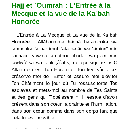
Hajj et ʿOumrah : L’Entrée à la
Mecque et la vue de la Kaʿbah
Honorée
L’Entrée à La Mecque et La vue de la Kaʿbah
Honorée : Allāhoumma hâdhâ ḥaramouka wa
’amnouka fa ḥarrimnī ʿala n-nâr wa ’âminnî min
ʿadhâbik yawma tabʿathou ʿibâdak wa jʿalnî min
’awliyâ’ika wa ’ahli ṭâʿatik, ce qui signifie: « Ô
Allāh ceci est Ton Ḥaram et Ton lieu sûr, alors
préserve moi de l’Enfer et assure moi d’éviter
Ton Châtiment le jour où Tu ressusciteras Tes
esclaves et mets-moi au nombre de Tes Saints
et des gens qui T’obéissent ». Il essaie d’avoir
présent dans son cœur la crainte et l’humiliation,
dans son cœur comme dans son corps tant que
cela lui est possible.