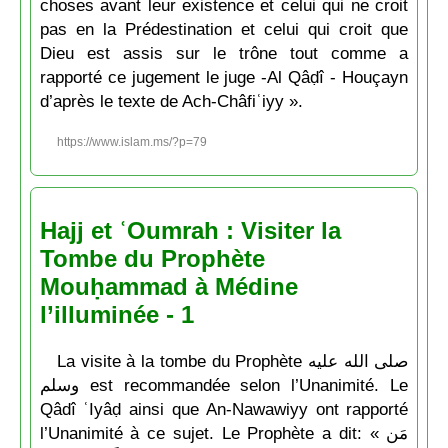
choses avant leur existence et celui qui ne croit
pas en la Prédestination et celui qui croit que
Dieu est assis sur le trône tout comme a
rapporté ce jugement le juge -Al Qâḍî - Houçayn
d’après le texte de Ach-Châfiʿiyy ».
https://www.islam.ms/?p=79
Hajj et ʿOumrah : Visiter la
Tombe du Prophète
Mouḥammad à Médine
l’illuminée - 1
La visite à la tombe du Prophète صلى الله عليه
وسلم est recommandée selon l’Unanimité. Le
Qâdî ʿIyâḍ ainsi que An-Nawawiyy ont rapporté
l’Unanimité à ce sujet. Le Prophète a dit: « مَن