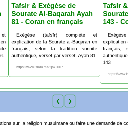
Tafsir & Exégèse de
Tafsir 
h
Sourate Al-Baqarah Ayah
Sourate
81 - Coran en français
143 - C
et
Exégèse (tafsīr) complète et
Exégèse
 en
explication de la Sourate al-Baqarah en
explication
ite
français, selon la tradition sunnite
français, 
91
authentique, verset par verset. Ayah 81
authentiqu
143
https://www.islam.ms/?p=1007
https://www.
❮
❯
ions sur la religion musulmane ou faire une demande de cou