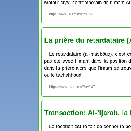
Matouridiyy, contemporain de l’Imam Al-
https://www.islam.ms/?p=44
La prière du retardataire
Le retardataire (al-masbôuq), c’est c
pas été avec l’imam dans la position d
dans la prière alors que l’imam se trouv
ou le tachahhoud.
https://www.islam.ms/?p=137
Transaction: Al-’ijārah, la
La location est le fait de donner la 