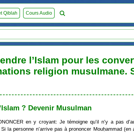
et Qiblah
Cours Audio
ndre l’Islam pour les convert
mations religion musulmane.
’Islam ? Devenir Musulman
ONONCER en y croyant: Je témoigne qu’il n’y a pas d’au
i la personne n’arrive pas à prononcer Mouḥammad (en ara