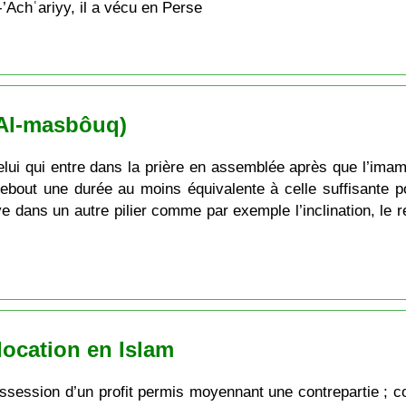
’Achʿariyy, il a vécu en Perse
 (Al-masbôuq)
elui qui entre dans la prière en assemblée après que l’imam
ebout une durée au moins équivalente à celle suffisante pou
e dans un autre pilier comme par exemple l’inclination, le re
 location en Islam
possession d’un profit permis moyennant une contrepartie ; c