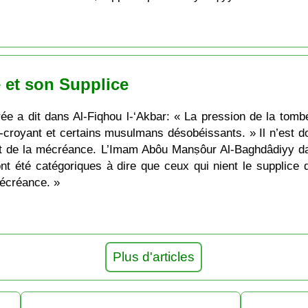
 et son Supplice
ée a dit dans Al-Fiqhou l-‘Akbar: « La pression de la tombe
-croyant et certains musulmans désobéissants. » Il n’est d
st de la mécréance. L’Imam Abôu Manṣôur Al-Baghdâdiyy da
t été catégoriques à dire que ceux qui nient le supplice 
mécréance. »
Plus d'articles