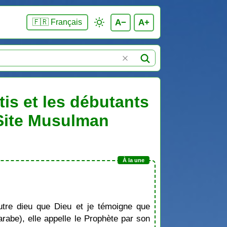
A−
A+
🇫🇷 Français
is et les débutants
 Site Musulman
tre dieu que Dieu et je témoigne que
be), elle appelle le Prophète par son