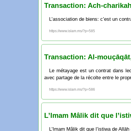
Transaction: Ach-charikah
L’association de biens: c’est un cont
https://www.islam.ms/?p=585
Transaction: Al-mouçāqāt
Le métayage est un contrat dans leque
avec partage de la récolte entre le propr
https://www.islam.ms/?p=586
L’Imam Mâlik dit que l’is
L’Imam Mâlik dit que l’istiwa de Allā