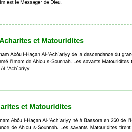
im est le Messager de Dieu.
charites et Matouridites
’Imam Abôu l-Haçan Al-’Achʿariyy de la descendance du gr
nommé l’Imam de Ahlou s-Sounnah. Les savants Matouridites 
 Al-’Achʿariyy
rites et Matouridites
mam Abôu l-Haçan Al-’Achʿariyy né à Bassora en 260 de l’Hég
ance de Ahlou s-Sounnah. Les savants Matouridites tiren