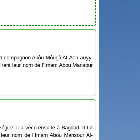
and compagnon Abôu Môuçâ Al-Achʿariyy.
tirent leur nom de l’Imam Abou Mansour
ire, il a vécu ensuite à Bagdad. Il fut
t leur nom de l’Imam Abou Mansour Al-