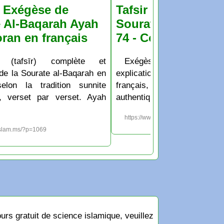
& Exégèse de
Tafsir & Exégèse d
 Al-Baqarah Ayah
Sourate Al-Baqara
oran en français
74 - Coran en franç
 (tafsīr) complète et
Exégèse (tafsīr) co
 de la Sourate al-Baqarah en
explication de la Sourate al
selon la tradition sunnite
français, selon la tradit
e, verset par verset. Ayah
authentique, verset par vers
https://www.islam.ms/?p=1000
islam.ms/?p=1069
rs gratuit de science islamique, veuillez