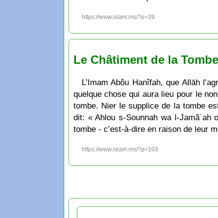
https://www.islam.ms/?p=39
Le Châtiment de la Tombe
L’Imam Abôu Hanîfah, que Allāh l’agr
quelque chose qui aura lieu pour le non
tombe. Nier le supplice de la tombe e
dit: « Ahlou s-Sounnah wa l-Jamâʿah on
tombe - c’est-à-dire en raison de leur 
https://www.islam.ms/?p=103