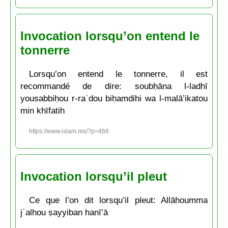
Invocation lorsqu’on entend le
tonnerre
Lorsqu’on entend le tonnerre, il est
recommandé de dire: soubḥāna l-ladhī
yousabbiḥou r-raʿdou biḥamdihi wa l-malā’ikatou
min khīfatih
https://www.islam.ms/?p=466
Invocation lorsqu’il pleut
Ce que l’on dit lorsqu’il pleut: Allāhoumma
jʿalhou ṣayyiban hanī’ā