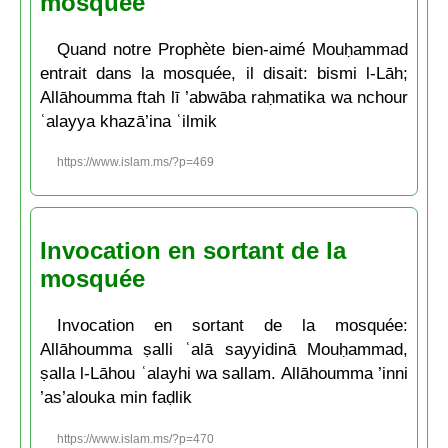
mosquée
Quand notre Prophète bien-aimé Mouḥammad
entrait dans la mosquée, il disait: bismi l-Lāh;
Allāhoumma ftah lī ’abwāba raḥmatika wa nchour
ʿalayya khazā’ina ʿilmik
https://www.islam.ms/?p=469
Invocation en sortant de la
mosquée
Invocation en sortant de la mosquée:
Allāhoumma ṣalli ʿalā sayyidinā Mouḥammad,
ṣalla l-Lāhou ʿalayhi wa sallam. Allāhoumma ’inni
’as’alouka min faḍlik
https://www.islam.ms/?p=470