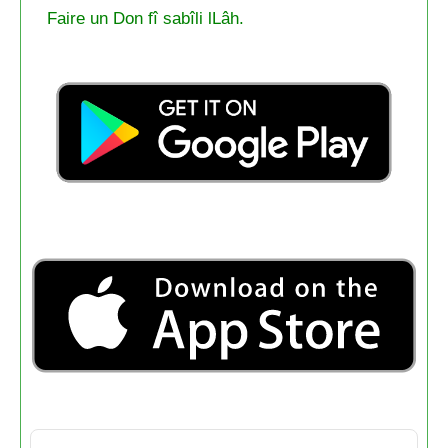
Faire un Don fî sabîli lLâh.