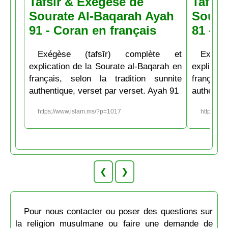
Tafsir & Exégèse de
Tafsir
Sourate Al-Baqarah Ayah
Soura
91 - Coran en français
81 - C
Exégèse (tafsīr) complète et
Exégè
explication de la Sourate al-Baqarah en
explicati
français, selon la tradition sunnite
français
authentique, verset par verset. Ayah 91
authentiq
https://www.islam.ms/?p=1017
https://w
❮
❯
Pour nous contacter ou poser des questions sur
la religion musulmane ou faire une demande de