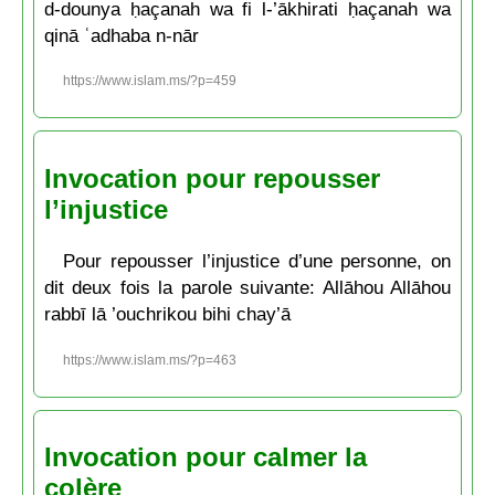
d-dounya ḥaçanah wa fi l-’ākhirati ḥaçanah wa
qinā ʿadhaba n-nār
https://www.islam.ms/?p=459
Invocation pour repousser
l’injustice
Pour repousser l’injustice d’une personne, on
dit deux fois la parole suivante: Allāhou Allāhou
rabbī lā ’ouchrikou bihi chay’ā
https://www.islam.ms/?p=463
Invocation pour calmer la
colère