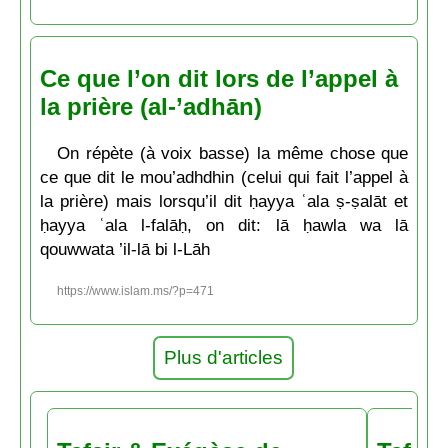
Ce que l’on dit lors de l’appel à
la prière (al-’adhān)
On répète (à voix basse) la même chose que
ce que dit le mou’adhdhin (celui qui fait l’appel à
la prière) mais lorsqu’il dit ḥayya ʿala ṣ-ṣalāt et
ḥayya ʿala l-falāḥ, on dit: lā ḥawla wa lā
qouwwata ’il-lā bi l-Lāh
https://www.islam.ms/?p=471
Plus d'articles