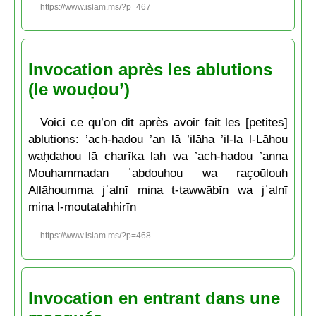
https://www.islam.ms/?p=467
Invocation après les ablutions
(le wouḍou’)
Voici ce qu’on dit après avoir fait les [petites]
ablutions: ’ach-hadou ’an lā ’ilāha ’il-la l-Lāhou
waḥdahou lā charīka lah wa ’ach-hadou ’anna
Mouḥammadan ʿabdouhou wa raçoūlouh
Allāhoumma jʿalnī mina t-tawwābīn wa jʿalnī
mina l-moutaṭahhirīn
https://www.islam.ms/?p=468
Invocation en entrant dans une