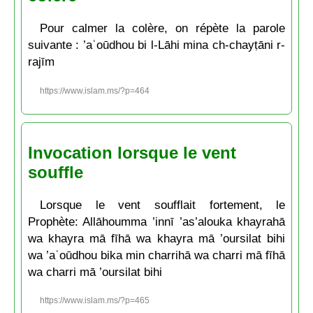
Pour calmer la colère, on répète la parole
suivante : ’aʿoūdhou bi l-Lāhi mina ch-chayṭāni r-
rajīm
https://www.islam.ms/?p=464
Invocation lorsque le vent
souffle
Lorsque le vent soufflait fortement, le
Prophète: Allāhoumma ’innī ’as’alouka khayrahā
wa khayra mā fīhā wa khayra mā ’oursilat bihi
wa ’aʿoūdhou bika min charrihā wa charri mā fīhā
wa charri mā ’oursilat bihi
https://www.islam.ms/?p=465