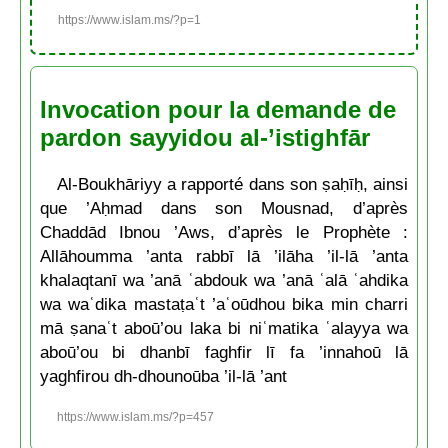
https://www.islam.ms/?p=1
Invocation pour la demande de
pardon sayyidou al-’istighfār
Al-Boukhāriyy a rapporté dans son ṣaḥīḥ, ainsi
que ’Aḥmad dans son Mousnad, d’après
Chaddād Ibnou ’Aws, d’après le Prophète :
Allāhoumma ’anta rabbī lā ’ilāha ’il-lā ’anta
khalaqtanī wa ’anā ʿabdouk wa ’anā ʿalā ʿahdika
wa waʿdika mastaṭaʿt ’aʿoūdhou bika min charri
mā ṣanaʿt aboū’ou laka bi niʿmatika ʿalayya wa
aboū’ou bi dhanbī faghfir lī fa ’innahoū lā
yaghfirou dh-dhounoūba ’il-lā ’ant
https://www.islam.ms/?p=457