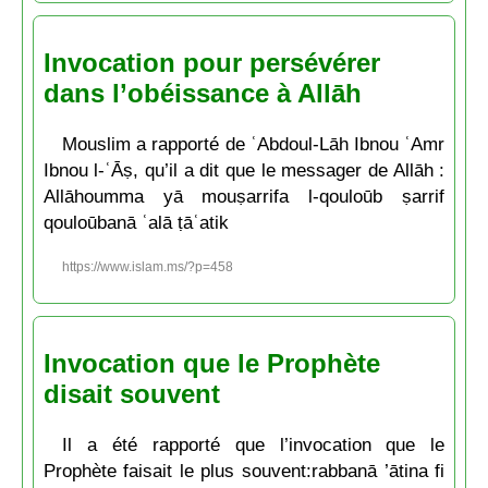
Invocation pour persévérer
dans l’obéissance à Allāh
Mouslim a rapporté de ʿAbdoul-Lāh Ibnou ʿAmr
Ibnou l-ʿĀṣ, qu’il a dit que le messager de Allāh :
Allāhoumma yā mouṣarrifa l-qouloūb ṣarrif
qouloūbanā ʿalā ṭāʿatik
https://www.islam.ms/?p=458
Invocation que le Prophète
disait souvent
Il a été rapporté que l’invocation que le
Prophète faisait le plus souvent:rabbanā ’ātina fi