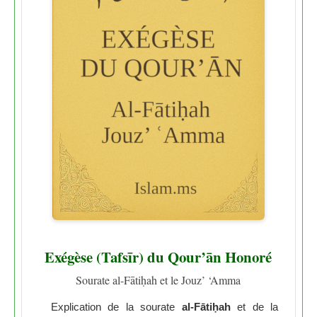
Exégèse (Tafsīr) du Qour’ān Honoré
Sourate al-Fātiḥah et le Jouz’ ‘Amma
Explication de la sourate
al-Fātiḥah
et de la