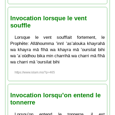
Invocation lorsque le vent
souffle
Lorsque le vent soufflait fortement, le
Prophète: Allāhoumma ’innī ’as’alouka khayrahā
wa khayra mā fīhā wa khayra mā ’oursilat bihi
wa ’aʿoūdhou bika min charrihā wa charri mā fīhā
wa charri mā ’oursilat bihi
https://www.islam.ms/?p=465
Invocation lorsqu’on entend le
tonnerre
Lorsqu’on entend le tonnerre, il est