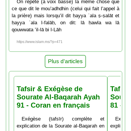
On répète (à voix basse) la même chose que
ce que dit le mou’adhdhin (celui qui fait l’appel à
la prière) mais lorsqu’il dit ḥayya ʿala ṣ-ṣalāt et
ḥayya ʿala l-falāḥ, on dit: lā ḥawla wa lā
qouwwata ’il-lā bi l-Lāh
https://www.islam.ms/?p=471
Plus d'articles
Tafsir & Exégèse de
Tafsir
Sourate Al-Baqarah Ayah
Soura
91 - Coran en français
81 - C
Exégèse (tafsīr) complète et
Exégè
explication de la Sourate al-Baqarah en
explicati