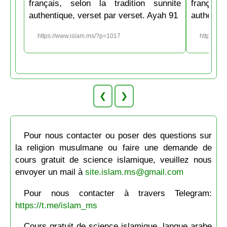
français, selon la tradition sunnite
français
authentique, verset par verset. Ayah 91
authentiq
https://www.islam.ms/?p=1017
https://w
❮
❯
Pour nous contacter ou poser des questions sur
la religion musulmane ou faire une demande de
cours gratuit de science islamique, veuillez nous
envoyer un mail à
site.islam.ms@gmail.com
Pour nous contacter à travers Telegram:
https://t.me/islam_ms
Cours gratuit de science islamique, langue arabe