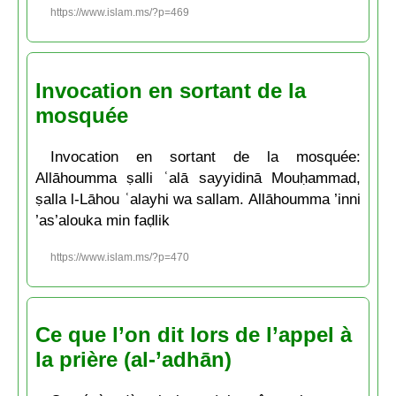
https://www.islam.ms/?p=469
Invocation en sortant de la
mosquée
Invocation en sortant de la mosquée:
Allāhoumma ṣalli ʿalā sayyidinā Mouḥammad,
ṣalla l-Lāhou ʿalayhi wa sallam. Allāhoumma ’inni
’as’alouka min faḍlik
https://www.islam.ms/?p=470
Ce que l’on dit lors de l’appel à
la prière (al-’adhān)