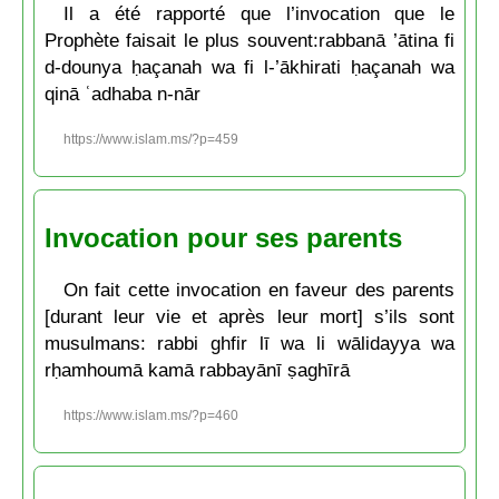
Il a été rapporté que l’invocation que le
Prophète faisait le plus souvent:rabbanā ’ātina fi
d-dounya ḥaçanah wa fi l-’ākhirati ḥaçanah wa
qinā ʿadhaba n-nār
https://www.islam.ms/?p=459
Invocation pour ses parents
On fait cette invocation en faveur des parents
[durant leur vie et après leur mort] s’ils sont
musulmans: rabbi ghfir lī wa li wālidayya wa
rḥamhoumā kamā rabbayānī ṣaghīrā
https://www.islam.ms/?p=460