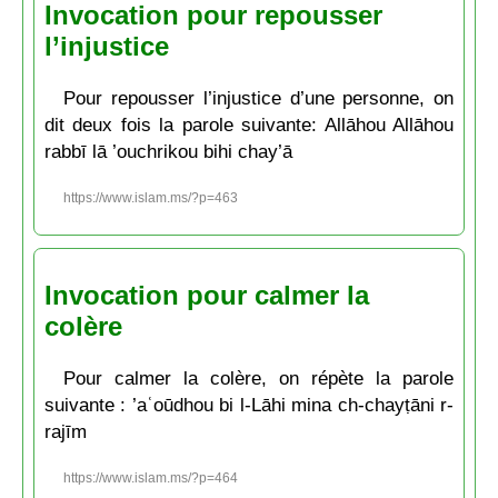
Invocation pour repousser
l’injustice
Pour repousser l’injustice d’une personne, on
dit deux fois la parole suivante: Allāhou Allāhou
rabbī lā ’ouchrikou bihi chay’ā
https://www.islam.ms/?p=463
Invocation pour calmer la
colère
Pour calmer la colère, on répète la parole
suivante : ’aʿoūdhou bi l-Lāhi mina ch-chayṭāni r-
rajīm
https://www.islam.ms/?p=464