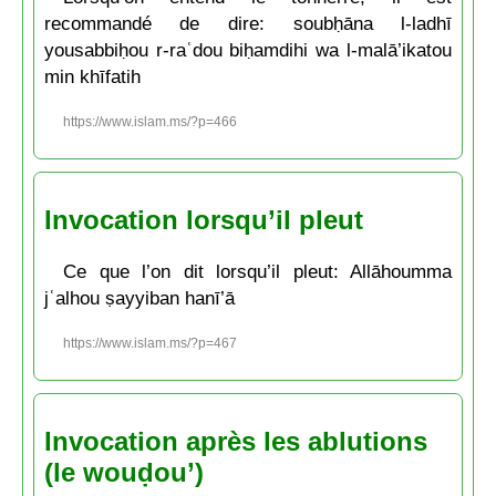
recommandé de dire: soubḥāna l-ladhī
yousabbiḥou r-raʿdou biḥamdihi wa l-malā’ikatou
min khīfatih
https://www.islam.ms/?p=466
Invocation lorsqu’il pleut
Ce que l’on dit lorsqu’il pleut: Allāhoumma
jʿalhou ṣayyiban hanī’ā
https://www.islam.ms/?p=467
Invocation après les ablutions
(le wouḍou’)