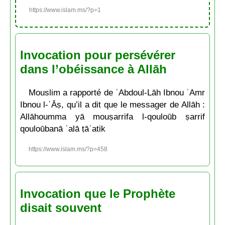
https://www.islam.ms/?p=1
Invocation pour persévérer
dans l’obéissance à Allāh
Mouslim a rapporté de ʿAbdoul-Lāh Ibnou ʿAmr
Ibnou l-ʿĀṣ, qu’il a dit que le messager de Allāh :
Allāhoumma yā mouṣarrifa l-qouloūb ṣarrif
qouloūbanā ʿalā ṭāʿatik
https://www.islam.ms/?p=458
Invocation que le Prophète
disait souvent