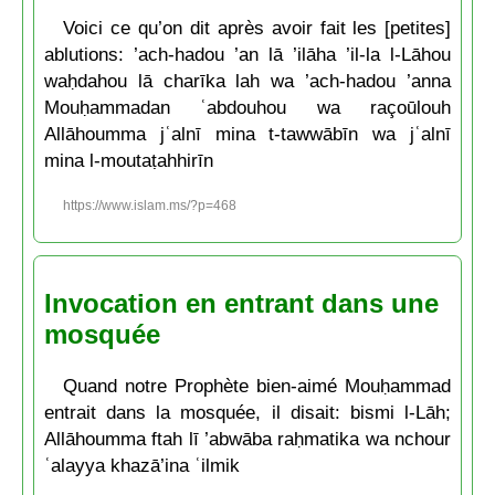
Voici ce qu’on dit après avoir fait les [petites]
ablutions: ’ach-hadou ’an lā ’ilāha ’il-la l-Lāhou
waḥdahou lā charīka lah wa ’ach-hadou ’anna
Mouḥammadan ʿabdouhou wa raçoūlouh
Allāhoumma jʿalnī mina t-tawwābīn wa jʿalnī
mina l-moutaṭahhirīn
https://www.islam.ms/?p=468
Invocation en entrant dans une
mosquée
Quand notre Prophète bien-aimé Mouḥammad
entrait dans la mosquée, il disait: bismi l-Lāh;
Allāhoumma ftah lī ’abwāba raḥmatika wa nchour
ʿalayya khazā’ina ʿilmik