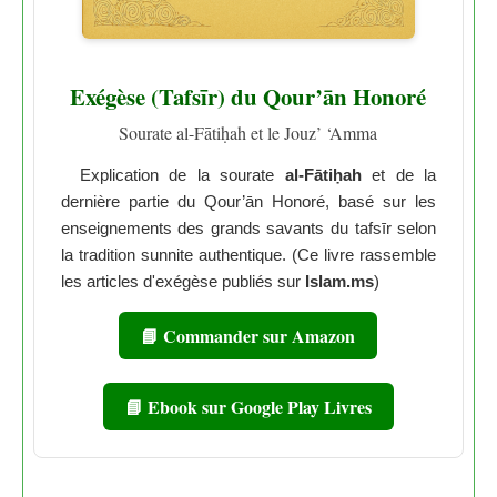
Exégèse (Tafsīr) du Qour’ān Honoré
Sourate al-Fātiḥah et le Jouz’ ‘Amma
Explication de la sourate
al-Fātiḥah
et de la
dernière partie du Qour’ān Honoré, basé sur les
enseignements des grands savants du tafsīr selon
la tradition sunnite authentique. (Ce livre rassemble
les articles d'exégèse publiés sur
Islam.ms
)
📘 Commander sur Amazon
📘 Ebook sur Google Play Livres