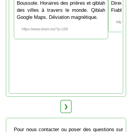
Boussole. Horaires des prières et qiblah
Directio
des villes à travers le monde. Qiblah
Fiable et
Google Maps. Déviation magnétique.
https://w
https://www.islam.ms/?p=106
❯
Pour nous contacter ou poser des questions sur