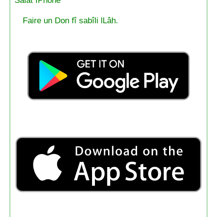
Salat IPhone
Faire un Don fî sabîli lLâh.