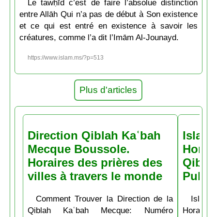
Le tawḥīd c’est de faire l’absolue distinction
entre Allāh Qui n’a pas de début à Son existence
et ce qui est entré en existence à savoir les
créatures, comme l’a dit l’Imām Al-Jounayd.
https://www.islam.ms/?p=513
Plus d'articles
Direction Qiblah Kaʿbah
Islam
Mecque Boussole.
Horair
Horaires des prières des
Qiblah
villes à travers le monde
Pubs
Comment Trouver la Direction de la
Islam.
Qiblah Kaʿbah Mecque: Numéro
Horaire