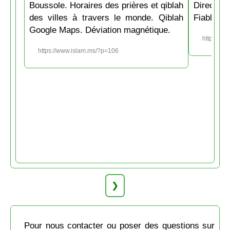
Boussole. Horaires des prières et qiblah
Directio
des villes à travers le monde. Qiblah
Fiable et
Google Maps. Déviation magnétique.
https://w
https://www.islam.ms/?p=106
❯
Pour nous contacter ou poser des questions sur