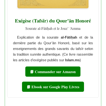
Exégèse (Tafsīr) du Qour’ān Honoré
Sourate al-Fātiḥah et le Jouz’ ‘Amma
Explication de la sourate
al-Fātiḥah
et de la
dernière partie du Qour’ān Honoré, basé sur les
enseignements des grands savants du tafsīr selon
la tradition sunnite authentique. (Ce livre rassemble
les articles d'exégèse publiés sur
Islam.ms
)
📘 Commander sur Amazon
📘 Ebook sur Google Play Livres