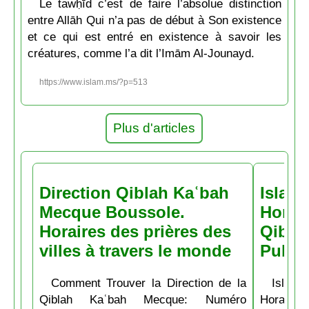
Le tawḥīd c’est de faire l’absolue distinction
entre Allāh Qui n’a pas de début à Son existence
et ce qui est entré en existence à savoir les
créatures, comme l’a dit l’Imām Al-Jounayd.
https://www.islam.ms/?p=513
Plus d'articles
Direction Qiblah Kaʿbah
Islam
Mecque Boussole.
Horair
Horaires des prières des
Qiblah
villes à travers le monde
Pubs
Comment Trouver la Direction de la
Islam.
Qiblah Kaʿbah Mecque: Numéro
Horaire