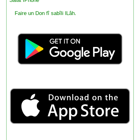
Salat IPhone
Faire un Don fî sabîli lLâh.