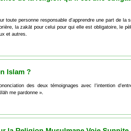
our toute personne responsable d’apprendre une part de la s
 prière, la zakāt pour celui pour qui elle est obligatoire, le p
ux et autres.
en Islam ?
rononciation des deux témoignages avec l’intention d’ent
Allāh me pardonne ».
r la Religion Musulmane Voie Sunnite