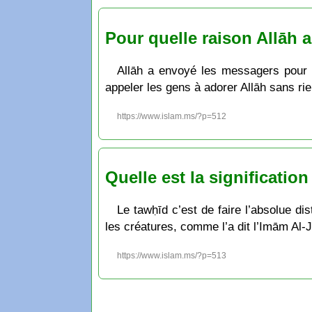
Pour quelle raison Allāh a
Allāh a envoyé les messagers pour qu
appeler les gens à adorer Allāh sans rie
https://www.islam.ms/?p=512
Quelle est la significatio
Le tawḥīd c’est de faire l’absolue di
les créatures, comme l’a dit l’Imām Al-
https://www.islam.ms/?p=513