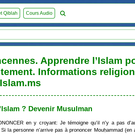
et Qiblah
Cours Audio
cennes. Apprendre l’Islam po
itement. Informations religio
Islam.ms
’Islam ? Devenir Musulman
ONONCER en y croyant: Je témoigne qu’il n’y a pas d’au
i la personne n’arrive pas à prononcer Mouḥammad (en ara