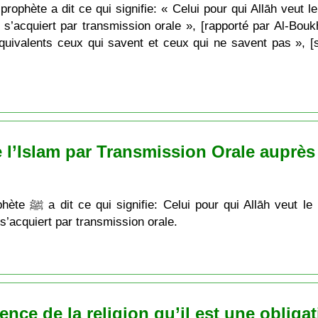
ophète a dit ce qui signifie: « Celui pour qui Allāh veut le b
n s’acquiert par transmission orale », [rapporté par Al-Bouk
 équivalents ceux qui savent et ceux qui ne savent pas », [
 l’Islam par Transmission Orale auprès
pprentissage de la
n s’acquiert par transmission orale.
ience de la religion qu’il est une oblig