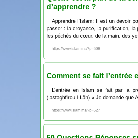
d’apprendre ?
Apprendre l’Islam: Il est un devoir p
passer : la croyance, la purification, la
les péchés du cœur, de la main, des ye
https://www.islam.ms/?p=509
Comment se fait l’entrée 
L’entrée en Islam se fait par la p
(’astaghfirou l-Lâh) « Je demande que 
https://www.islam.ms/?p=527
50 Questions Réponses su