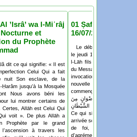
Al ’Isrâ’ wa l-Miʿrâj
01 Ṣafar 1448 : jeu
Nocturne et
16/07/2026
ion du Prophète
Le début du mois de Ṣaf
mmad
le jeudi 16 Juillet 2026 D’a
l-Lāh fils de Hichām: Les
lâ dit ce qui signifie: « Il est
du Messager de Allāh appren
perfection Celui Qui a fait
invocation qu’ils disaient
e nuit Son esclave, de la
nouvelle année ou un no
-Ḥarâm jusqu’à la Mosquée
commençait: « اللَّهُمَّ أَدْخِلْهُ عَلَيْنَا بِالْأَمْنِ
dont Nous avons béni les
لسَّلَامَةِ وَالْإِسْلَامِ، وَرِضْوَانٍ مِنَ
pour lui montrer certains de
 وَجِوَارٍ (أيْ حِفْظٍ) مِنَ الشَّيْطَانِ
 Certes, Allāh est Celui Qui
Ce qui signifie: « Ô Allāh f
Qui voit ». De plus Allāh a
arrivée soit accompagnée de 
n Prophète par le grand
de foi, de protection e
 l’ascension à travers les
d’agrément de Ar-Raḥm