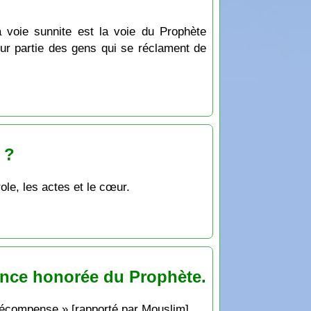
a voie sunnite est la voie du Prophète
ur partie des gens qui se réclament de
 ?
role, les actes et le cœur.
ance honorée du Prophète.
a récompense » [rapporté par Mouslim].