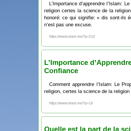
L’Importance d’apprendre l’Islam: Le pr
religion certes la science de la religio
honoré: ce qui signifie: « dis sont-ils
n’est pas une excuse.
https://www.islam.ms/?p=210
L’Importance d’Apprendre
Confiance
Comment apprendre l’Islam: Le Prophète ﷺ a dit ce qui signifie: Celui pour qui Allāh veut le bien, Il lui facilite l’a
religion, certes la science de la religio
https://www.islam.ms/?p=16
Quelle est la part de la sc