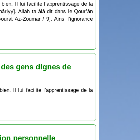
ien, Il lui facilite l’apprentissage de la
hâriyy]. Allāh taʿâlâ dit dans le Qour’ân
sourat Az-Zoumar / 9]. Ainsi l’ignorance
 des gens dignes de
ation personnelle