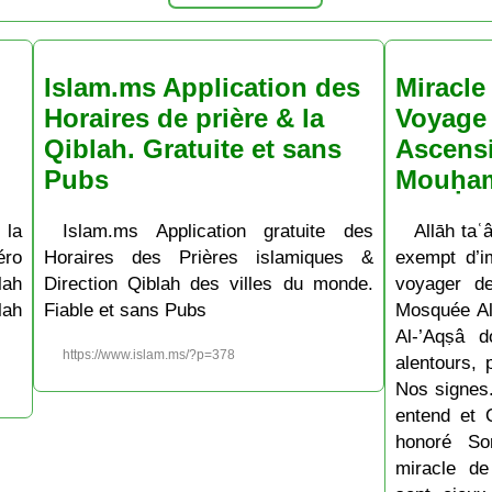
Islam.ms Application des
Miracle 
Horaires de prière & la
Voyage 
Qiblah. Gratuite et sans
Ascens
Pubs
Mouḥa
 la
Islam.ms Application gratuite des
Allāh taʿâ
ro
Horaires des Prières islamiques &
exempt d’im
lah
Direction Qiblah des villes du monde.
voyager d
lah
Fiable et sans Pubs
Mosquée Al
Al-’Aqṣâ 
https://www.islam.ms/?p=378
alentours, 
Nos signes.
entend et 
honoré So
miracle de