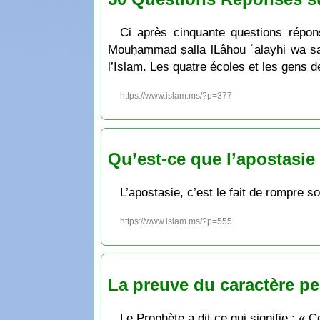
Ci après cinquante questions répon
Mouḥammad ṣalla lLâhou ʿalayhi wa sal
l’Islam. Les quatre écoles et les gens de
https://www.islam.ms/?p=377
Qu’est-ce que l’apostasie 
L’apostasie, c’est le fait de rompre so
https://www.islam.ms/?p=555
La preuve du caractère p
Le Prophète a dit ce qui signifie : « 