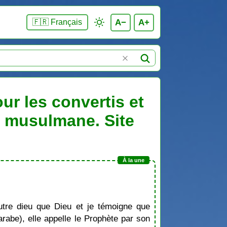
A−
A+
🇫🇷 Français
ur les convertis et
n musulmane. Site
tre dieu que Dieu et je témoigne que
be), elle appelle le Prophète par son