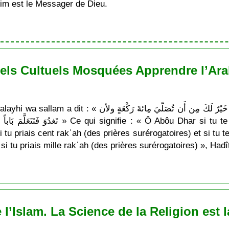
im est le Messager de Dieu.
els Cultuels Mosquées Apprendre l’Arab
يَا أبا ذَر لأن تَغدُوَ فَتَتَعَلَّمَ ءايَة مِن كِتَاب الله خَيْرٌ لَكَ
 si tu te déplaces et tu apprends une ‘Ayah du
tu priais cent rakʿah (des prières surérogatoires) et si tu t
si tu priais mille rakʿah (des prières surérogatoires) », Ha
’Islam. La Science de la Religion est la