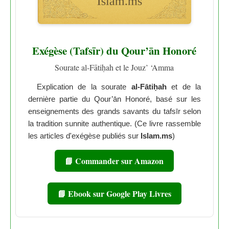
Exégèse (Tafsīr) du Qour’ān Honoré
Sourate al-Fātiḥah et le Jouz’ ‘Amma
Explication de la sourate
al-Fātiḥah
et de la
dernière partie du Qour’ān Honoré, basé sur les
enseignements des grands savants du tafsīr selon
la tradition sunnite authentique. (Ce livre rassemble
les articles d'exégèse publiés sur
Islam.ms
)
📘 Commander sur Amazon
📘 Ebook sur Google Play Livres