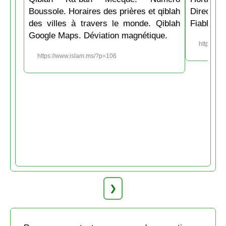
Boussole. Horaires des prières et qiblah
Directio
des villes à travers le monde. Qiblah
Fiable et
Google Maps. Déviation magnétique.
https://w
https://www.islam.ms/?p=106
❯