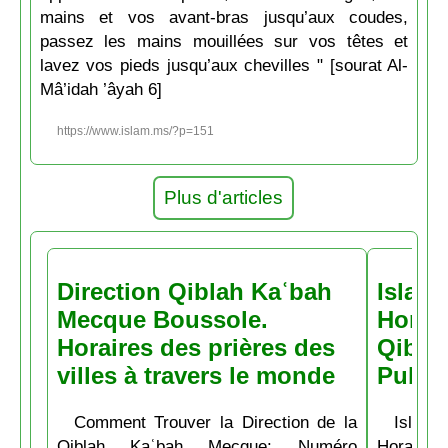
mains et vos avant-bras jusqu’aux coudes,
passez les mains mouillées sur vos têtes et
lavez vos pieds jusqu’aux chevilles " [sourat Al-
Mâ’idah ’âyah 6]
https://www.islam.ms/?p=151
Plus d'articles
Direction Qiblah Kaʿbah
Islam
Mecque Boussole.
Horair
Horaires des prières des
Qiblah
villes à travers le monde
Pubs
Comment Trouver la Direction de la
Islam.
Qiblah Kaʿbah Mecque: Numéro
Horaire