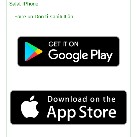
Salat IPhone
Faire un Don fî sabîli lLâh.