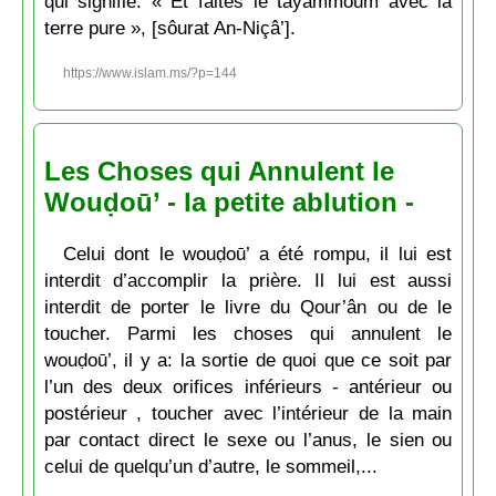
qui signifie: « Et faites le tayammoum avec la
terre pure », [sôurat An-Niçâ’].
https://www.islam.ms/?p=144
Les Choses qui Annulent le
Wouḍoū’ - la petite ablution -
Celui dont le wouḍoū’ a été rompu, il lui est
interdit d’accomplir la prière. Il lui est aussi
interdit de porter le livre du Qour’ân ou de le
toucher. Parmi les choses qui annulent le
wouḍoū’, il y a: la sortie de quoi que ce soit par
l’un des deux orifices inférieurs - antérieur ou
postérieur , toucher avec l’intérieur de la main
par contact direct le sexe ou l’anus, le sien ou
celui de quelqu’un d’autre, le sommeil,...