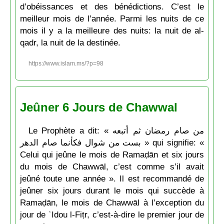
d’obéissances et des bénédictions. C’est le
meilleur mois de l’année. Parmi les nuits de ce
mois il y a la meilleure des nuits: la nuit de al-
qadr, la nuit de la destinée.
https://www.islam.ms/?p=98
Jeûner 6 Jours de Chawwal
Le Prophète a dit: « من صام رمضان ثم أتبعه
بست من شوال فكأنما صام الدهر » qui signifie: «
Celui qui jeûne le mois de Ramaḍān et six jours
du mois de Chawwāl, c’est comme s’il avait
jeûné toute une année ». Il est recommandé de
jeûner six jours durant le mois qui succède à
Ramaḍān, le mois de Chawwāl à l’exception du
jour de ʿIdou l-Fiṭr, c’est-à-dire le premier jour de