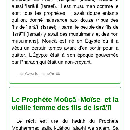
aussi ’Isrâ’îl (Israel), il est musulman comme le
sont tous les prophètes, il avait douze enfants
qui ont donné naissance aux douze tribus des
fils de ’Isrâ’îl (Israel) ; parmi le peuple des fils de
’Isrâ’îl (Israel) y avait des musulmans et des non
musulmans]. Môuçâ est né en Égypte où il a
vécu un certain temps avant d’en sortir pour la
quitter. L’Égypte était à son époque gouvernée
par Pharaon qui était un non-croyant.
https://www.islam.ms/?p=88
Le Prophète Moūçā -Moïse- et la
vieille femme des fils de Isrā’īl
Le récit est tiré du ḥadīth du Prophète
Mouḥammad ṣalla l-Lâhou ʿalayhi wa salam. Sa