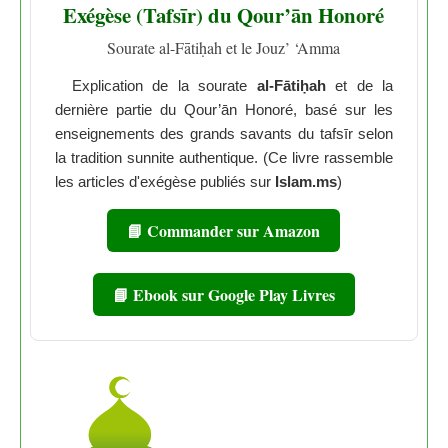
Exégèse (Tafsīr) du Qour’ān Honoré
Sourate al-Fātiḥah et le Jouz’ ‘Amma
Explication de la sourate
al-Fātiḥah
et de la
dernière partie du Qour’ān Honoré, basé sur les
enseignements des grands savants du tafsīr selon
la tradition sunnite authentique. (Ce livre rassemble
les articles d'exégèse publiés sur
Islam.ms
)
📘 Commander sur Amazon
📘 Ebook sur Google Play Livres