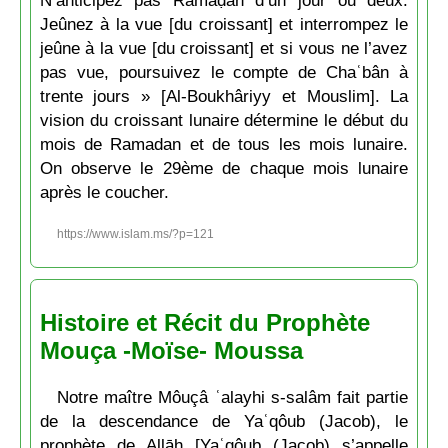
N’anticipez pas Ramaḍān d’un jour ou deux.
Jeûnez à la vue [du croissant] et interrompez le
jeûne à la vue [du croissant] et si vous ne l’avez
pas vue, poursuivez le compte de Chaʿbân à
trente jours » [Al-Boukhâriyy et Mouslim]. La
vision du croissant lunaire détermine le début du
mois de Ramadan et de tous les mois lunaire.
On observe le 29ème de chaque mois lunaire
après le coucher.
https://www.islam.ms/?p=121
Histoire et Récit du Prophète
Mouça -Moïse- Moussa
Notre maître Môuçâ ʿalayhi s-salâm fait partie
de la descendance de Yaʿqôub (Jacob), le
prophète de Allāh [Yaʿqôub (Jacob) s’appelle