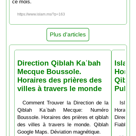
ce mois.
https://www.islam.ms/?p=163
Plus d'articles
Direction Qiblah Kaʿbah
Islam
Mecque Boussole.
Horair
Horaires des prières des
Qiblah
villes à travers le monde
Pubs
Comment Trouver la Direction de la
Islam.
Qiblah Kaʿbah Mecque: Numéro
Horaire
Boussole. Horaires des prières et qiblah
Directio
des villes à travers le monde. Qiblah
Fiable et
Google Maps. Déviation magnétique.