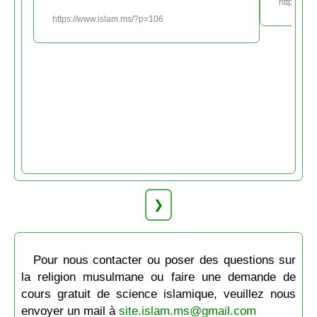
https://w
https://www.islam.ms/?p=106
❯
Pour nous contacter ou poser des questions sur
la religion musulmane ou faire une demande de
cours gratuit de science islamique, veuillez nous
envoyer un mail à
site.islam.ms@gmail.com