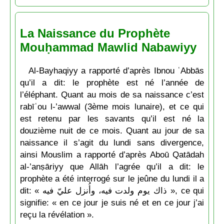
La Naissance du Prophète
Mouḥammad Mawlid Nabawiyy
Al-Bayhaqiyy a rapporté d’après Ibnou ʿAbbās
qu’il a dit: le prophète est né l’année de
l’éléphant. Quant au mois de sa naissance c’est
rabīʿou l-’awwal (3ème mois lunaire), et ce qui
est retenu par les savants qu’il est né la
douzième nuit de ce mois. Quant au jour de sa
naissance il s’agit du lundi sans divergence,
ainsi Mouslim a rapporté d’après Aboū Qatādah
al-’anṣāriyy que Allāh l’agrée qu’il a dit: le
prophète a été interrogé sur le jeûne du lundi il a
dit: « ذاك يوم ولدت فيه، وأُنزل عليّ فيه », ce qui
signifie: « en ce jour je suis né et en ce jour j’ai
reçu la révélation ».