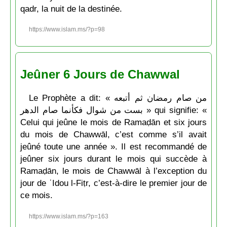
qadr, la nuit de la destinée.
https://www.islam.ms/?p=98
Jeûner 6 Jours de Chawwal
Le Prophète a dit: « من صام رمضان ثم أتبعه
بست من شوال فكأنما صام الدهر » qui signifie: «
Celui qui jeûne le mois de Ramaḍān et six jours
du mois de Chawwāl, c’est comme s’il avait
jeûné toute une année ». Il est recommandé de
jeûner six jours durant le mois qui succède à
Ramaḍān, le mois de Chawwāl à l’exception du
jour de ʿIdou l-Fiṭr, c’est-à-dire le premier jour de
ce mois.
https://www.islam.ms/?p=163