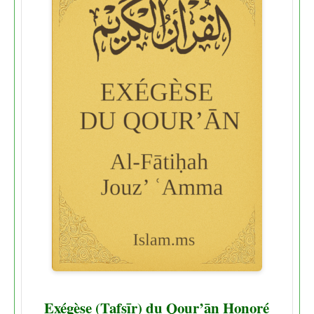
Exégèse (Tafsīr) du Qour’ān Honoré