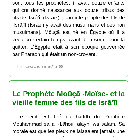
sont tous les prophètes, il avait douze enfants
qui ont donné naissance aux douze tribus des
fils de ’Isrâ’îl (Israel) ; parmi le peuple des fils de
’Isrâ’îl (Israel) y avait des musulmans et des non
musulmans]. Môuçâ est né en Égypte où il a
vécu un certain temps avant d’en sortir pour la
quitter. L’Égypte était à son époque gouvernée
par Pharaon qui était un non-croyant.
https://www.islam.ms/?p=88
Le Prophète Moūçā -Moïse- et la
vieille femme des fils de Isrā’īl
Le récit est tiré du ḥadīth du Prophète
Mouḥammad ṣalla l-Lâhou ʿalayhi wa salam. Sa
morale est que les pieux ne laissaient jamais une