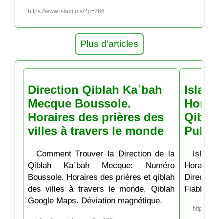
https://www.islam.ms/?p=266
Plus d'articles
Direction Qiblah Kaʿbah
Islam
Mecque Boussole.
Horair
Horaires des prières des
Qiblah
villes à travers le monde
Pubs
Comment Trouver la Direction de la
Islam.
Qiblah Kaʿbah Mecque: Numéro
Horaire
Boussole. Horaires des prières et qiblah
Directio
des villes à travers le monde. Qiblah
Fiable et
Google Maps. Déviation magnétique.
https://w