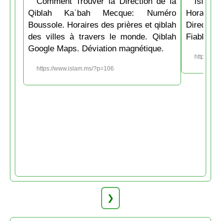
Comment Trouver la Direction de la
Islam.
Qiblah Kaʿbah Mecque: Numéro
Horaire
Boussole. Horaires des prières et qiblah
Directio
des villes à travers le monde. Qiblah
Fiable et
Google Maps. Déviation magnétique.
https://w
https://www.islam.ms/?p=106
❯