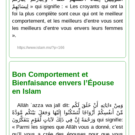
لِنِسَائِهِمْ » qui signifie : « Les croyants qui ont la
foi la plus complète sont ceux qui ont le meilleur
comportement, et les meilleurs d’entre vous sont
les meilleurs d’entre vous envers leurs femmes
».
https://www.islam.ms/?p=166
Bon Comportement et
Bienfaisance envers l’Épouse
en Islam
Allāh ʿazza wa jall dit: وَمِنْ ءايَاتِهِ أَنْ خَلَقَ لَكُم
مِّنْ أَنفُسِكُمْ أَزْوَاجًا لِّتَسْكُنُوا إِلَيْهَا وَجَعَلَ بَيْنَكُم مَّوَدَّةً
وَرَحْمَةً إِنَّ فِي ذَلِكَ لآيَاتٍ لِّقَوْمٍ يَتَفَكَّرُونَ qui signifie:
« Parmi les signes que Allāh vous a donné, c’est
qu’Il vous a crée des épouses pour que vous