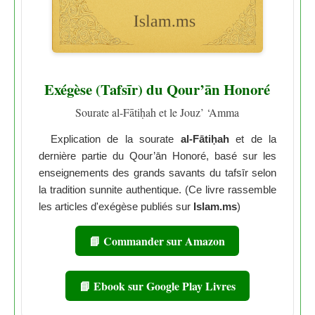
Exégèse (Tafsīr) du Qour’ān Honoré
Sourate al-Fātiḥah et le Jouz’ ‘Amma
Explication de la sourate
al-Fātiḥah
et de la
dernière partie du Qour’ān Honoré, basé sur les
enseignements des grands savants du tafsīr selon
la tradition sunnite authentique. (Ce livre rassemble
les articles d'exégèse publiés sur
Islam.ms
)
📘 Commander sur Amazon
📘 Ebook sur Google Play Livres