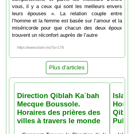
vous, il y a ceux qui sont les meilleurs envers
leurs épouses ». La relation couple entre
l’homme et la femme est basée sur l’amour et la
miséricorde pour que chacun des deux époux
trouvent un réconfort auprès de l’autre
https://www.islam.ms/?p=176
Plus d'articles
Direction Qiblah Kaʿbah
Islam
Mecque Boussole.
Horair
Horaires des prières des
Qiblah
villes à travers le monde
Pubs