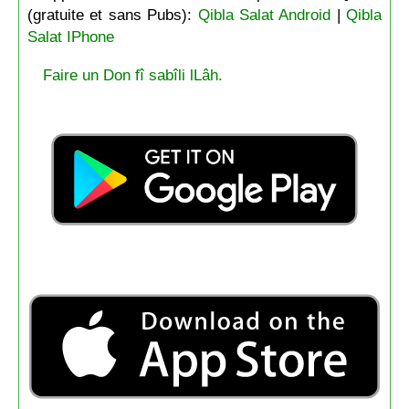
(gratuite et sans Pubs):
Qibla Salat Android
|
Qibla
Salat IPhone
Faire un Don fî sabîli lLâh.