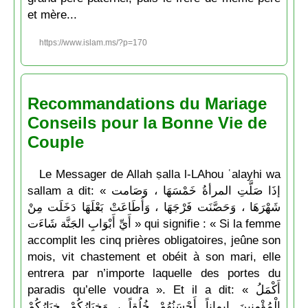
et mère...
https://www.islam.ms/?p=170
Recommandations du Mariage
Conseils pour la Bonne Vie de
Couple
Le Messager de Allah ṣalla l-LAhou ʿalayhi wa
sallam a dit: « إذَا صَلَّتِ المرأةُ خَمْسَهَا ، وَصَامت
شَهْرَهَا ، وَحَصَّنَت فَرْجَهَا ، وَأَطَاعَتْ بَعْلَهَا دَخَلَت مِنْ
أَيِّ أَبْوَابِ الجَنَّة شَاءَت » qui signifie : « Si la femme
accomplit les cinq prières obligatoires, jeûne son
mois, vit chastement et obéit à son mari, elle
entrera par n’importe laquelle des portes du
paradis qu’elle voudra ». Et il a dit: « أَكْمَلُ
الْمُؤْمِنِينَ إيماناً أَحْسَنُهُمْ خُلُقاً ، وَخِيَارُكُمْ خِيَارُكُمْ