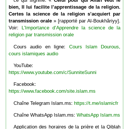
ce qui signifie: «
Celui pour qui Allâh veut le
bien, Il lui facilite l’apprentissage de la religion.
Certes la science de la religion s’acquiert par
transmission orale
» [rapporté par Al-Boukhâriyy].
Voir:
L’Importance d’Apprendre la science de la
religion par transmission orale
Cours audio en ligne:
Cours Islam Dourous,
cours islamiques audio
YouTube:
https://www.youtube.com/c/SunniteSunni
Facebook:
https://www.facebook.com/site.islam.ms
Chaîne Telegram Islam.ms:
https://t.me/islamicfr
Chaîne WhatsApp Islam.ms:
WhatsApp Islam.ms
Application des horaires de la prière et la Qiblah