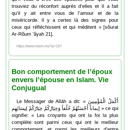
trouviez du réconfort auprès d’elles et Il a fait
qu’il y ait entre vous de l’amour et de la
miséricorde. Il y a certes là des signes pour
ceux qui réfléchissent et qui méditent » [sôurat
Ar-Rôum ’âyah 21].
https://www.islam.ms/?p=167
Bon comportement de l’époux
envers l’épouse en Islam. Vie
Conjugual
Le Messager de Allāh a dit: « أَكْمَلُ الْمُؤْمِنِينَ
إيماناً أَحْسَنُهُمْ خُلُقاً وَخِيَارُكُمْ خِيَارُكُمْ لِنِسَائِهِم » ce qui
signifie: « Les croyants qui ont la foi la plus
complète sont parmi ceux qui ont le meilleur
comportement, et parmi les meilleurs d’entre