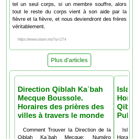
tel un seul corps, si un membre souffre, alors
tout le reste du corps vient à son aide par la
fièvre et la fièvre, et nous deviendront des frères
véritablement.
https://www.islam.ms/?p=274
Plus d'articles
Direction Qiblah Kaʿbah
Islam
Mecque Boussole.
Horair
Horaires des prières des
Qiblah
villes à travers le monde
Pubs
Comment Trouver la Direction de la
Islam.
Qiblah Kaʿbah Mecque: Numéro
Horaire