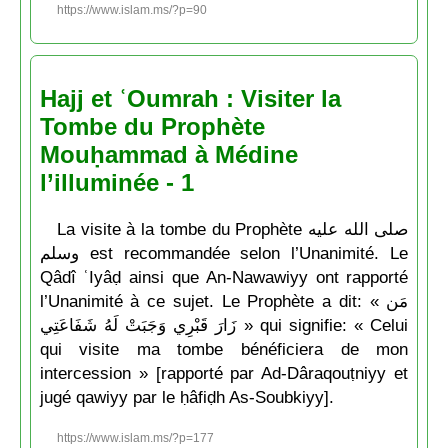
https://www.islam.ms/?p=90
Hajj et ʿOumrah : Visiter la
Tombe du Prophète
Mouḥammad à Médine
l’illuminée - 1
La visite à la tombe du Prophète صلى الله عليه
وسلم est recommandée selon l’Unanimité. Le
Qâdî ʿIyâḍ ainsi que An-Nawawiyy ont rapporté
l’Unanimité à ce sujet. Le Prophète a dit: « مَن
زَارَ قَبْرِي وَجَبَتْ لَهُ شَفَاعَتِي » qui signifie: « Celui
qui visite ma tombe bénéficiera de mon
intercession » [rapporté par Ad-Dâraqouṭniyy et
jugé qawiyy par le ḥâfiḍh As-Soubkiyy].
https://www.islam.ms/?p=177