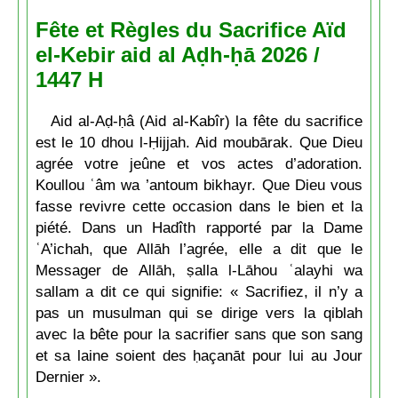
Fête et Règles du Sacrifice Aïd
el-Kebir aid al Aḍh-ḥā 2026 /
1447 H
Aid al-Aḍ-ḥâ (Aid al-Kabîr) la fête du sacrifice
est le 10 dhou l-Ḥijjah. Aid moubārak. Que Dieu
agrée votre jeûne et vos actes d’adoration.
Koullou ʿâm wa ’antoum bikhayr. Que Dieu vous
fasse revivre cette occasion dans le bien et la
piété. Dans un Hadîth rapporté par la Dame
ʿA’ichah, que Allāh l’agrée, elle a dit que le
Messager de Allāh, ṣalla l-Lāhou ʿalayhi wa
sallam a dit ce qui signifie: « Sacrifiez, il n’y a
pas un musulman qui se dirige vers la qiblah
avec la bête pour la sacrifier sans que son sang
et sa laine soient des ḥaçanāt pour lui au Jour
Dernier ».