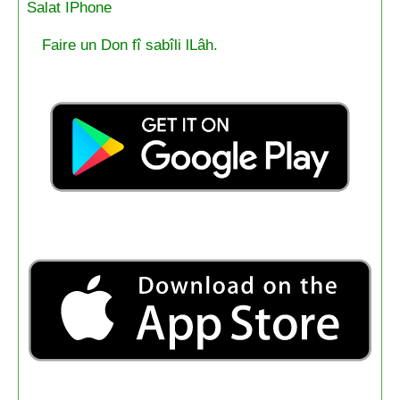
Salat IPhone
Faire un Don fî sabîli lLâh.