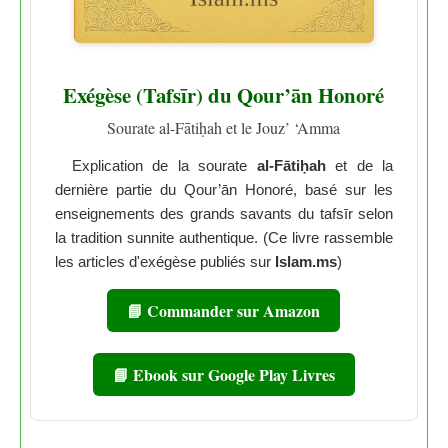
Exégèse (Tafsīr) du Qour’ān Honoré
Sourate al-Fātiḥah et le Jouz’ ‘Amma
Explication de la sourate
al-Fātiḥah
et de la
dernière partie du Qour’ān Honoré, basé sur les
enseignements des grands savants du tafsīr selon
la tradition sunnite authentique. (Ce livre rassemble
les articles d'exégèse publiés sur
Islam.ms
)
📘 Commander sur Amazon
📘 Ebook sur Google Play Livres