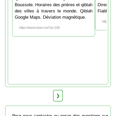
Boussole. Horaires des prières et qiblah
Directio
des villes à travers le monde. Qiblah
Fiable et
Google Maps. Déviation magnétique.
https://w
https://www.islam.ms/?p=106
❯
Pour nous contacter ou poser des questions sur