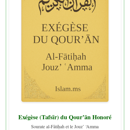
Exégèse (Tafsīr) du Qour’ān Honoré
Sourate al-Fātiḥah et le Jouz’ ‘Amma