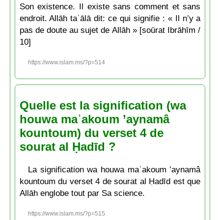
Son existence. Il existe sans comment et sans
endroit. Allāh taʿālā dit: ce qui signifie : « Il n’y a
pas de doute au sujet de Allāh » [soūrat Ibrāhīm /
10]
https://www.islam.ms/?p=514
Quelle est la signification (wa
houwa maʿakoum ’aynamâ
kountoum) du verset 4 de
sourat al Ḥadīd ?
La signification wa houwa maʿakoum ’aynamâ
kountoum du verset 4 de sourat al Ḥadīd est que
Allāh englobe tout par Sa science.
https://www.islam.ms/?p=515