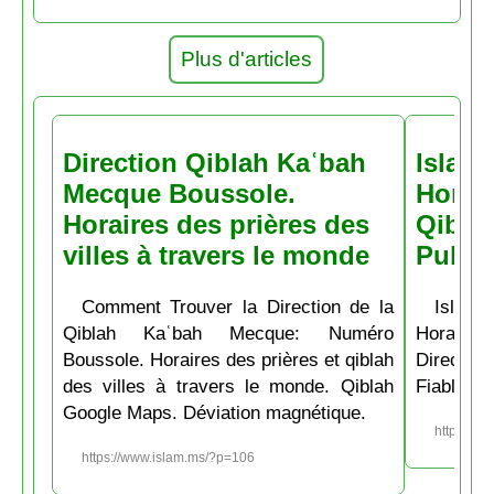
Plus d'articles
Direction Qiblah Kaʿbah
Islam
Mecque Boussole.
Horair
Horaires des prières des
Qiblah
villes à travers le monde
Pubs
Comment Trouver la Direction de la
Islam.
Qiblah Kaʿbah Mecque: Numéro
Horaire
Boussole. Horaires des prières et qiblah
Directio
des villes à travers le monde. Qiblah
Fiable et
Google Maps. Déviation magnétique.
https://w
https://www.islam.ms/?p=106