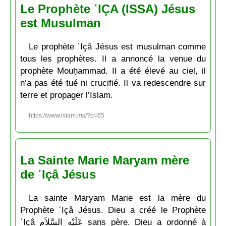
Le Prophète ʿIÇA (ISSA) Jésus
est Musulman
Le prophète ʿIçâ Jésus est musulman comme
tous les prophètes. Il a annoncé la venue du
prophète Mouḥammad. Il a été élevé au ciel, il
n’a pas été tué ni crucifié. Il va redescendre sur
terre et propager l’Islam.
https://www.islam.ms/?p=65
La Sainte Marie Maryam mère
de ʿIçâ Jésus
La sainte Maryam Marie est la mère du
Prophète ʿIçâ Jésus. Dieu a créé le Prophète
ʿIçâ عَلَيْهِ السَّلاَم sans père. Dieu a ordonné à