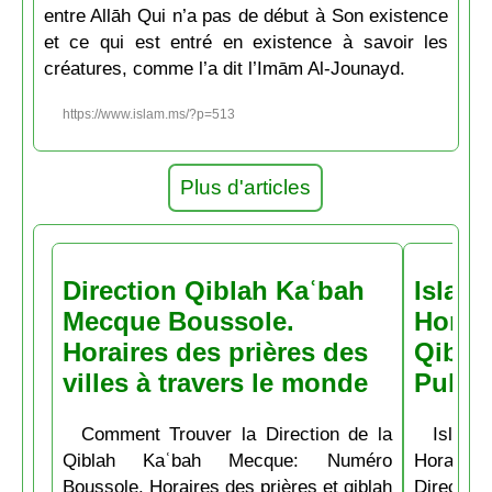
entre Allāh Qui n’a pas de début à Son existence
et ce qui est entré en existence à savoir les
créatures, comme l’a dit l’Imām Al-Jounayd.
https://www.islam.ms/?p=513
Plus d'articles
Direction Qiblah Kaʿbah
Islam
Mecque Boussole.
Horair
Horaires des prières des
Qiblah
villes à travers le monde
Pubs
Comment Trouver la Direction de la
Islam.
Qiblah Kaʿbah Mecque: Numéro
Horaire
Boussole. Horaires des prières et qiblah
Directio