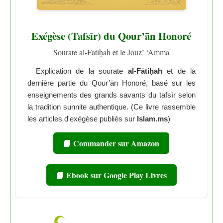
Exégèse (Tafsīr) du Qour’ān Honoré
Sourate al-Fātiḥah et le Jouz’ ‘Amma
Explication de la sourate
al-Fātiḥah
et de la
dernière partie du Qour’ān Honoré, basé sur les
enseignements des grands savants du tafsīr selon
la tradition sunnite authentique. (Ce livre rassemble
les articles d'exégèse publiés sur
Islam.ms
)
📘 Commander sur Amazon
📘 Ebook sur Google Play Livres