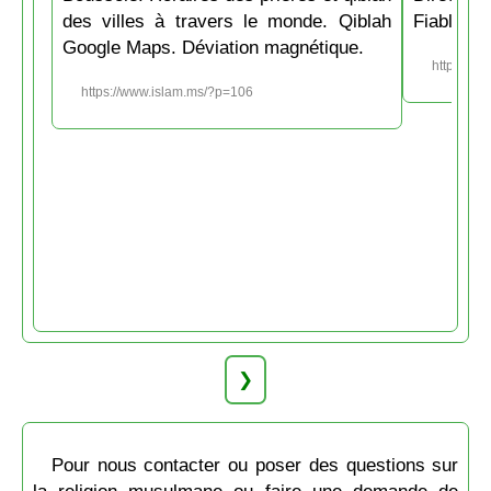
des villes à travers le monde. Qiblah
Fiable et
Google Maps. Déviation magnétique.
https://w
https://www.islam.ms/?p=106
❯
Pour nous contacter ou poser des questions sur