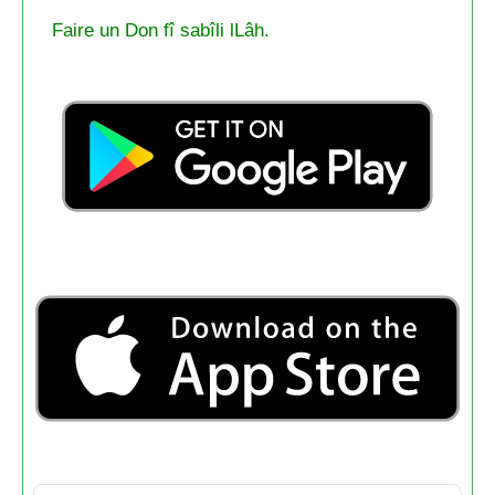
Faire un Don fî sabîli lLâh.