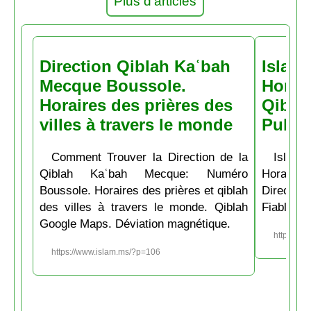
Plus d'articles
Direction Qiblah Kaʿbah
Islam
Mecque Boussole.
Horair
Horaires des prières des
Qiblah
villes à travers le monde
Pubs
Comment Trouver la Direction de la
Islam.
Qiblah Kaʿbah Mecque: Numéro
Horaire
Boussole. Horaires des prières et qiblah
Directio
des villes à travers le monde. Qiblah
Fiable et
Google Maps. Déviation magnétique.
https://w
https://www.islam.ms/?p=106