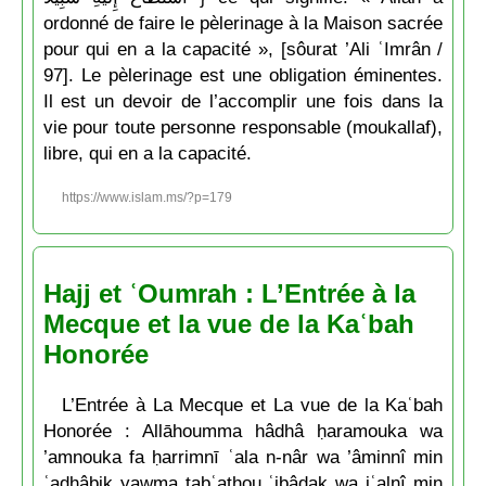
ordonné de faire le pèlerinage à la Maison sacrée
pour qui en a la capacité », [sôurat ’Ali ʿImrân /
97]. Le pèlerinage est une obligation éminentes.
Il est un devoir de l’accomplir une fois dans la
vie pour toute personne responsable (moukallaf),
libre, qui en a la capacité.
https://www.islam.ms/?p=179
Hajj et ʿOumrah : L’Entrée à la
Mecque et la vue de la Kaʿbah
Honorée
L’Entrée à La Mecque et La vue de la Kaʿbah
Honorée : Allāhoumma hâdhâ ḥaramouka wa
’amnouka fa ḥarrimnī ʿala n-nâr wa ’âminnî min
ʿadhâbik yawma tabʿathou ʿibâdak wa jʿalnî min