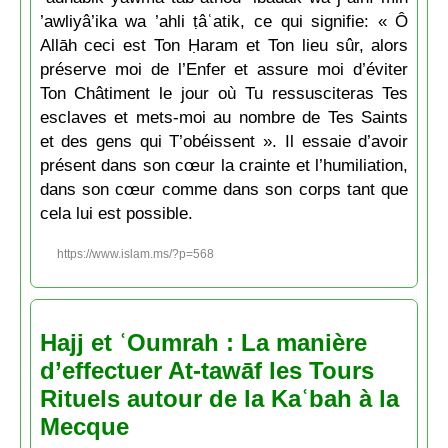
’awliyâ’ika wa ’ahli ṭâʿatik, ce qui signifie: « Ô
Allāh ceci est Ton Ḥaram et Ton lieu sûr, alors
préserve moi de l’Enfer et assure moi d’éviter
Ton Châtiment le jour où Tu ressusciteras Tes
esclaves et mets-moi au nombre de Tes Saints
et des gens qui T’obéissent ». Il essaie d’avoir
présent dans son cœur la crainte et l’humiliation,
dans son cœur comme dans son corps tant que
cela lui est possible.
https://www.islam.ms/?p=568
Hajj et ʿOumrah : La manière
d’effectuer At-tawāf les Tours
Rituels autour de la Kaʿbah à la
Mecque