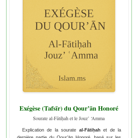
Exégèse (Tafsīr) du Qour’ān Honoré
Sourate al-Fātiḥah et le Jouz’ ‘Amma
Explication de la sourate
al-Fātiḥah
et de la
dernière partie du Qour’ān Honoré, basé sur les