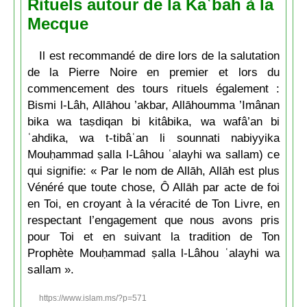
Rituels autour de la Kaʿbah à la
Mecque
Il est recommandé de dire lors de la salutation
de la Pierre Noire en premier et lors du
commencement des tours rituels également :
Bismi l-Lâh, Allāhou ’akbar, Allāhoumma ’Imânan
bika wa taṣdiqan bi kitâbika, wa wafâ’an bi
ʿahdika, wa t-tibâʿan li sounnati nabiyyika
Mouḥammad ṣalla l-Lâhou ʿalayhi wa sallam) ce
qui signifie: « Par le nom de Allāh, Allāh est plus
Vénéré que toute chose, Ô Allāh par acte de foi
en Toi, en croyant à la véracité de Ton Livre, en
respectant l’engagement que nous avons pris
pour Toi et en suivant la tradition de Ton
Prophète Mouḥammad ṣalla l-Lâhou ʿalayhi wa
sallam ».
https://www.islam.ms/?p=571