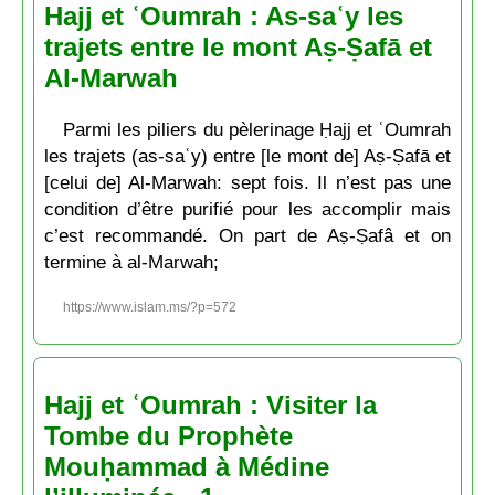
Hajj et ʿOumrah : As-saʿy les
trajets entre le mont Aṣ-Ṣafā et
Al-Marwah
Parmi les piliers du pèlerinage Ḥajj et ʿOumrah
les trajets (as-saʿy) entre [le mont de] Aṣ-Ṣafā et
[celui de] Al-Marwah: sept fois. Il n’est pas une
condition d’être purifié pour les accomplir mais
c’est recommandé. On part de Aṣ-Ṣafâ et on
termine à al-Marwah;
https://www.islam.ms/?p=572
Hajj et ʿOumrah : Visiter la
Tombe du Prophète
Mouḥammad à Médine