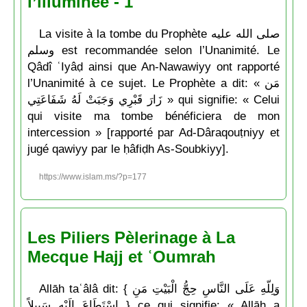
l’illuminée - 1
La visite à la tombe du Prophète صلى الله عليه
وسلم est recommandée selon l’Unanimité. Le
Qâdî ʿIyâḍ ainsi que An-Nawawiyy ont rapporté
l’Unanimité à ce sujet. Le Prophète a dit: « مَن
زَارَ قَبْرِي وَجَبَتْ لَهُ شَفَاعَتِي » qui signifie: « Celui
qui visite ma tombe bénéficiera de mon
intercession » [rapporté par Ad-Dâraqouṭniyy et
jugé qawiyy par le ḥâfiḍh As-Soubkiyy].
https://www.islam.ms/?p=177
Les Piliers Pèlerinage à La
Mecque Hajj et ʿOumrah
Allāh taʿâlâ dit: { وَلِلّهِ عَلَى النَّاسِ حِجُّ الْبَيْتِ مَنِ
اسْتَطَاعَ إِلَيْهِ سَبِيلاً } ce qui signifie: « Allāh a