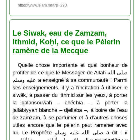
https://www.islam.ms/?p=290
Le Siwak, eau de Zamzam,
Ithmid, Koḥl, ce que le Pélerin
ramène de la Mecque
Quelle chose importante et quel bonheur de
profiter de ce que le Messager de Allāh صلى الله
عليه وسلم a enseigné à sa communauté ! Parmi
ses enseignements, il y a l’incitation à utiliser le
siwâk, à passer du ‘ithmid sur les yeux, à porter
la qalansouwah – chéchia –, à porter la
jallâbiyyah blanche – djellaba –, à boire de l’eau
de zamzam, à se parfumer et à d’autres choses
utiles encore que le pèlerin peut ramener avec
lui. Le Prophète صلى الله عليه وسلم a dit : «
السواك مطهرةٌ للفم ومرضاةٌ للرب » qui signifie : «