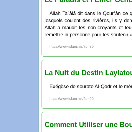
Allāh Taʿâlâ dit dans le Qour’ân ce q
lesquels coulent des rivières, ils y dem
Allāh a maudit les non-croyants et leur
remettre ni personne pour les soutenir 
https://www.islam.ms/?p=80
La Nuit du Destin Laylato
Exégèse de sourate Al-Qadr et le mérit
https://www.islam.ms/?p=90
Comment Utiliser une Bous