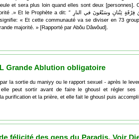
le et sera plus loin quand elles sont deux [personnes]. Cel
وَإِنَّ هَذِهِ الـمِلَّةَ سَتَفْتَرِقُ عَلى ثَلاثٍ وسَبْعِينَ فِرْقَةٍ ثِنْ
 grande majorité. » [Rapporté par Abôu Dâwôud].
L Grande Ablution obligatoire
ar la sortie du maniyy ou le rapport sexuel - après le lever 
lle peut sortir avant de faire le ghousl et régler ses af
urification et la prière, et elle fait le ghousl puis accompli
nde félicité des gens du Paradis. Voir Di