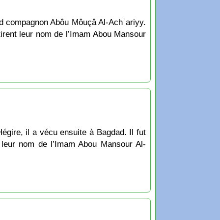
and compagnon Abôu Môuçâ Al-Achʿariyy.
tirent leur nom de l’Imam Abou Mansour
ire, il a vécu ensuite à Bagdad. Il fut
t leur nom de l’Imam Abou Mansour Al-