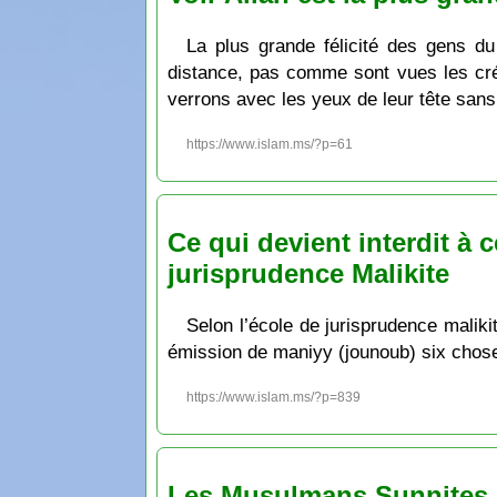
La plus grande félicité des gens du 
distance, pas comme sont vues les créa
verrons avec les yeux de leur tête sans 
https://www.islam.ms/?p=61
Ce qui devient interdit à 
jurisprudence Malikite
Selon l’école de jurisprudence maliki
émission de maniyy (jounoub) six choses,
https://www.islam.ms/?p=839
Les Musulmans Sunnites A