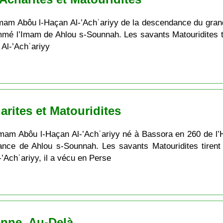
’Imam Abôu l-Haçan Al-’Achʿariyy de la descendance du gr
nommé l’Imam de Ahlou s-Sounnah. Les savants Matouridites 
 Al-’Achʿariyy
rites et Matouridites
mam Abôu l-Haçan Al-’Achʿariyy né à Bassora en 260 de l’Hég
ance de Ahlou s-Sounnah. Les savants Matouridites tiren
’Achʿariyy, il a vécu en Perse
enne. Au-Delà