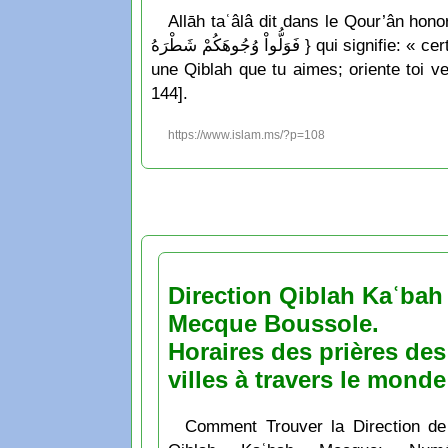
Allāh taʿâlâ dit dans le Qour’ân honoré: { َجْهِكَ فِي السَّمَاء فَلَنُوَلِّيَنَّكَ قِبْلَةً تَرْضَاهَا فَوَلِّ وَجْهَكَ شَطْرَ الْمَسْجِدِ الْحَرَامِ وَحَيْثُ مَا كُنتُمْ
فَوَلُّواْ وُجُوهَكُمْ شَطْرَهُ } qui signifie: « certes Nous voyons ton visage se tourner vers le ciel, ô toi Mouḥammad. Maintenant Nous t’accordons
une Qiblah que tu aimes; oriente toi v
144].
https://www.islam.ms/?p=108
Direction Qiblah Kaʿbah
Mecque Boussole.
Horaires des prières des
villes à travers le monde
Comment Trouver la Direction de