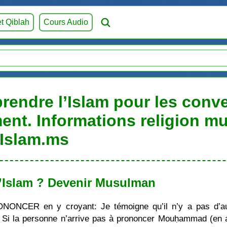
et Qiblah
Cours Audio
endre l’Islam pour les conver
ent. Informations religion m
Islam.ms
’Islam ? Devenir Musulman
ONONCER en y croyant: Je témoigne qu’il n’y a pas d’au
i la personne n’arrive pas à prononcer Mouḥammad (en ara