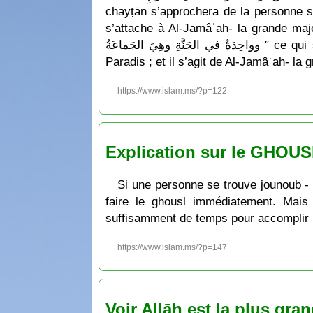
chayṭān s’approchera de la personne seu
s’attache à Al-Jamâʿah- la grande majorité .» Et le Prophète a dit: ″ تانِ وسَبْعُونَ في النارِ
وواحِدَةٌ في الجَنَّةِ وهِيَ الجَماعَةُ ″ ce qui signifie: « Et cette communauté va se diviser en 73 groupes, 72 iront en Enfer et un seul ira au
Paradis ; et il s’agit de Al-Jamâʿah- la
https://www.islam.ms/?p=122
Explication sur le GHOUS
Si une personne se trouve jounoub - p
faire le ghousl immédiatement. Mais e
suffisamment de temps pour accomplir la p
https://www.islam.ms/?p=147
Voir Allāh est la plus gra