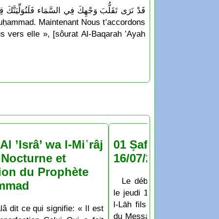
s vers elle », [sôurat Al-Baqarah ’Ayah
Al ’Isrâ’ wa l-Miʿrâj
01 Ṣafar 1448 : jeu
Nocturne et
16/07/2026
ion du Prophète
Le début du mois de Ṣaf
mmad
le jeudi 16 Juillet 2026 D’a
l-Lāh fils de Hichām: Les
lâ dit ce qui signifie: « Il est
du Messager de Allāh appren