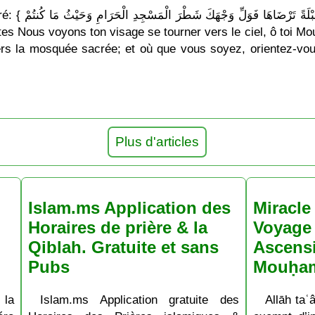
قَدْ نَرَى تَقَلُّبَ و
ers la mosquée sacrée; et où que vous soyez, orientez-vou
Plus d'articles
Islam.ms Application des
Miracle 
Horaires de prière & la
Voyage 
Qiblah. Gratuite et sans
Ascens
Pubs
Mouḥa
 la
Islam.ms Application gratuite des
Allāh taʿâ