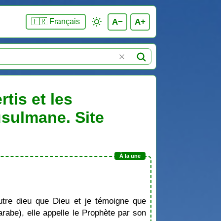
A−
A+
🇫🇷 Français
tis et les
usulmane. Site
tre dieu que Dieu et je témoigne que
be), elle appelle le Prophète par son