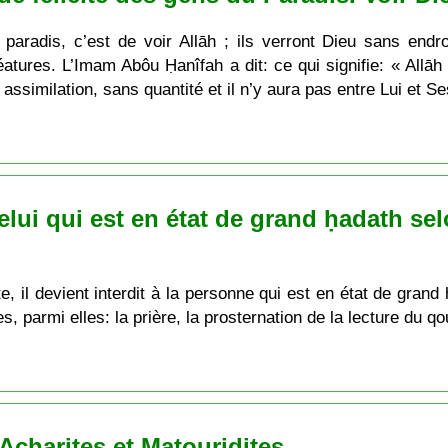
paradis, c’est de voir Allāh ; ils verront Dieu sans endro
tures. L’Imam Abôu Ḥanîfah a dit: ce qui signifie: « Allāh 
assimilation, sans quantité et il n’y aura pas entre Lui et S
celui qui est en état de grand ḥadath sel
te, il devient interdit à la personne qui est en état de gran
 parmi elles: la prière, la prosternation de la lecture du qou
charites et Matouridites