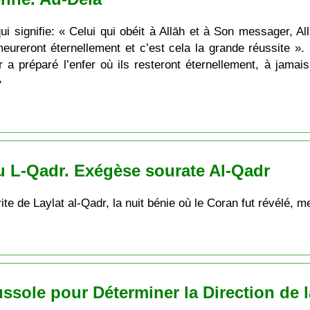
ui signifie: « Celui qui obéit à Allāh et à Son messager, Al
eureront éternellement et c’est cela la grande réussite ». E
 a préparé l’enfer où ils resteront éternellement, à jamai
»
u L-Qadr. Exégèse sourate Al-Qadr
e de Laylat al-Qadr, la nuit bénie où le Coran fut révélé, me
sole pour Déterminer la Direction de l