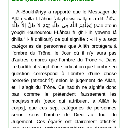
Al-Boukhāriyy a rapporté que le Messager de
Allāh ṣalla l-Lāhou ʿalayhi wa sallam a dit: سَبْعَةٌ
يُظِلُّهُمُ اللَّهُ فِي ظِلِّهِ يَوْمَ لاَ ظِلَّ إِلاَّ ظِلُّهُ (sabʿatoun
youḍhil-louhoumou l-Lâhou fī ḍhil-lih yawma lâ
ḍhilla ‘il-lâ ḍhillouh) ce qui signifie : « Il y a sept
catégories de personnes que Allāh protègera à
l’ombre du Trône, le Jour où il n’y aura pas
d’autres ombres que l’ombre du Trône ». Dans
ce ḥadīth, il s’agit d’une indication que l’ombre en
question correspond à l’ombre d’une chose
honorée (at-tachrîf) selon le jugement de Allāh,
et il s’agit du Trône. Ce ḥadīth ne signifie donc
pas comme le prétendent faussement les
moujassimah [ceux qui attribuent à Allāh le
corps], que ces sept catégories de personnes
seront sous l’ombre de Dieu au Jour du
Jugement. Ces égarés ont clairement affichés