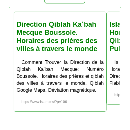
Direction Qiblah Kaʿbah
Islam
Mecque Boussole.
Horair
Horaires des prières des
Qiblah
villes à travers le monde
Pubs
Comment Trouver la Direction de la
Islam.
Qiblah Kaʿbah Mecque: Numéro
Horaire
Boussole. Horaires des prières et qiblah
Directio
des villes à travers le monde. Qiblah
Fiable et
Google Maps. Déviation magnétique.
https://w
https://www.islam.ms/?p=106