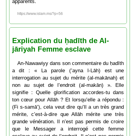
apparents.
https://www.islam.ms/?p=56
Explication du ḥadīth de Al-
jāriyah Femme esclave
An-Nawawiyy dans son commentaire du ḥadīth
a dit : « La parole (’ayna l-Lāh) est une
interrogation au sujet du mérite (al-makānah) et
non au sujet de l’endroit (al-makān) ». Elle
signifie : Quelle glorification accordes-tu dans
ton cœur pour Allāh ? Et lorsqu’elle a répondu :
(Fi s-samā’), cela veut dire qu’Il a un très grand
mérite, c’est-à-dire que Allāh mérite une très
grande vénération. Il n’est pas permis de croire
que le Messager a interrogé cette femme