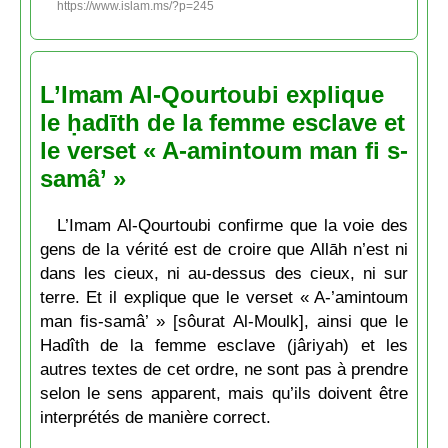
https://www.islam.ms/?p=245
L’Imam Al-Qourtoubi explique
le ḥadīth de la femme esclave et
le verset « A-amintoum man fi s-
samâ’ »
L’Imam Al-Qourtoubi confirme que la voie des
gens de la vérité est de croire que Allāh n’est ni
dans les cieux, ni au-dessus des cieux, ni sur
terre. Et il explique que le verset « A-’amintoum
man fis-samâ’ » [sôurat Al-Moulk], ainsi que le
Hadîth de la femme esclave (jâriyah) et les
autres textes de cet ordre, ne sont pas à prendre
selon le sens apparent, mais qu’ils doivent être
interprétés de manière correct.