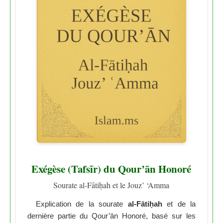
Exégèse (Tafsīr) du Qour’ān Honoré
Sourate al-Fātiḥah et le Jouz’ ‘Amma
Explication de la sourate
al-Fātiḥah
et de la
dernière partie du Qour’ān Honoré, basé sur les