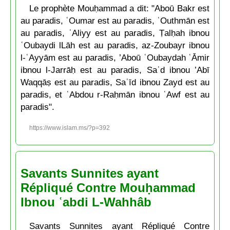
Le prophète Mouḥammad a dit: "Aboū Bakr est
au paradis, ʿOumar est au paradis, ʿOuthmān est
au paradis, ʿAliyy est au paradis, Ṭalḥah ibnou
ʿOubaydi lLāh est au paradis, az-Zoubayr ibnou
l-ʿAyyām est au paradis, ’Aboū ʿOubaydah ʿĀmir
ibnou l-Jarrāḥ est au paradis, Saʿd ibnou ’Abī
Waqqāṣ est au paradis, Saʿīd ibnou Zayd est au
paradis, et ʿAbdou r-Raḥmān ibnou ʿAwf est au
paradis".
https://www.islam.ms/?p=392
Savants Sunnites ayant
Répliqué Contre Mouḥammad
Ibnou ʿabdi L-Wahhâb
Savants Sunnites ayant Répliqué Contre