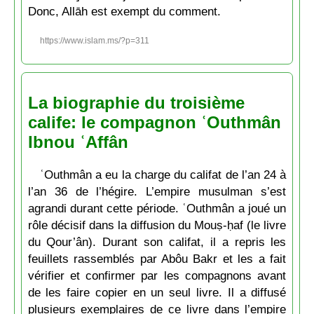
Donc, Allāh est exempt du comment.
https://www.islam.ms/?p=311
La biographie du troisième
calife: le compagnon ʿOuthmân
Ibnou ʿAffân
ʿOuthmân a eu la charge du califat de l’an 24 à
l’an 36 de l’hégire. L’empire musulman s’est
agrandi durant cette période. ʿOuthmân a joué un
rôle décisif dans la diffusion du Mouṣ-ḥaf (le livre
du Qour’ân). Durant son califat, il a repris les
feuillets rassemblés par Abôu Bakr et les a fait
vérifier et confirmer par les compagnons avant
de les faire copier en un seul livre. Il a diffusé
plusieurs exemplaires de ce livre dans l’empire