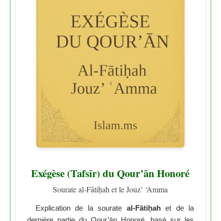
Exégèse (Tafsīr) du Qour’ān Honoré
Sourate al-Fātiḥah et le Jouz’ ‘Amma
Explication de la sourate
al-Fātiḥah
et de la
dernière partie du Qour’ān Honoré, basé sur les