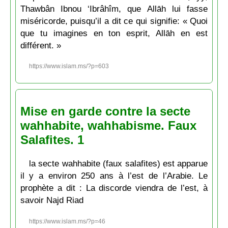
Thawbân Ibnou ‘Ibrâhîm, que Allāh lui fasse
miséricorde, puisqu’il a dit ce qui signifie: « Quoi
que tu imagines en ton esprit, Allāh en est
différent. »
https://www.islam.ms/?p=603
Mise en garde contre la secte
wahhabite, wahhabisme. Faux
Salafites. 1
la secte wahhabite (faux salafites) est apparue
il y a environ 250 ans à l’est de l’Arabie. Le
prophète a dit : La discorde viendra de l’est, à
savoir Najd Riad
https://www.islam.ms/?p=46