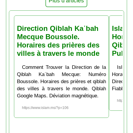
Plus d'articles
Direction Qiblah Kaʿbah
Islam
Mecque Boussole.
Horair
Horaires des prières des
Qiblah
villes à travers le monde
Pubs
Comment Trouver la Direction de la
Islam.
Qiblah Kaʿbah Mecque: Numéro
Horaire
Boussole. Horaires des prières et qiblah
Directio
des villes à travers le monde. Qiblah
Fiable et
Google Maps. Déviation magnétique.
https://w
https://www.islam.ms/?p=106