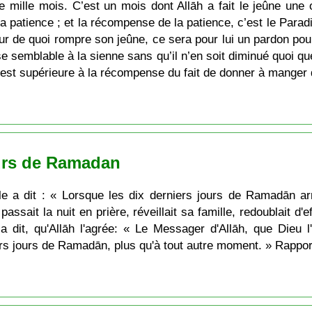
 mille mois. C’est un mois dont Allāh a fait le jeûne une o
patience ; et la récompense de la patience, c’est le Parad
neur de quoi rompre son jeûne, ce sera pour lui un pardon p
nse semblable à la sienne sans qu’il n’en soit diminué quoi q
 est supérieure à la récompense du fait de donner à manger 
ours de Ramadan
elle a dit : « Lorsque les dix derniers jours de Ramadān ar
passait la nuit en prière, réveillait sa famille, redoublait d'e
a dit, qu'Allāh l'agrée: « Le Messager d'Allāh, que Dieu l
niers jours de Ramadān, plus qu'à tout autre moment. » Rappo