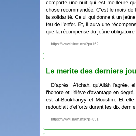
comporte une nuit qui est meilleure que
chose recommandée. C’est le mois de la 
la solidarité. Celui qui donne à un jeû
feu de l’enfer. Et, il aura une récompe
que la récompense du jeûne obligatoire
https://www.islam.ms/?p=162
Le merite des derniers j
D’après ʿĀ'ichah, qu'Allāh l'agrée, 
l'honore et l'élève d'avantage en degré, 
est al-Boukhāriyy et Mouslim. Et elle 
redoublait d'efforts durant les dix der
https://www.islam.ms/?p=851