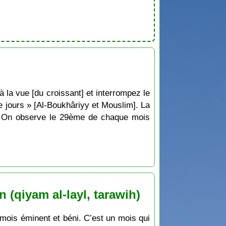
 la vue [du croissant] et interrompez le
e jours » [Al-Boukhâriyy et Mouslim]. La
e. On observe le 29ème de chaque mois
(qiyam al-layl, tarawih)