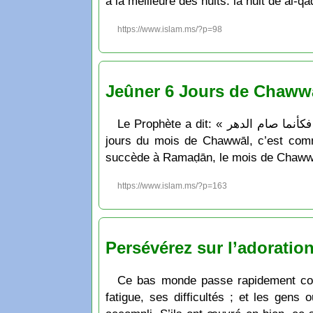
a la meilleure des nuits: la nuit de al-qad
https://www.islam.ms/?p=98
Jeûner 6 Jours de Chaww
Le Prophète a dit: « من صام رمضان ثم أتبعه بست من شوال فكأنما صام الدهر » qui signifie: « Celui qui jeûne le mois de Ramaḍān et six
jours du mois de Chawwāl, c’est comme
succède à Ramaḍān, le mois de Chawwāl à
https://www.islam.ms/?p=163
Persévérez sur l’adoratio
Ce bas monde passe rapidement com
fatigue, ses difficultés ; et les gens 