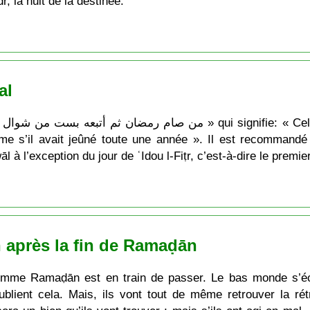
r, la nuit de la destinée.
al
 s’il avait jeûné toute une année ». Il est recommandé 
 l’exception du jour de ʿIdou l-Fiṭr, c’est-à-dire le premie
n après la fin de Ramaḍān
me Ramaḍān est en train de passer. Le bas monde s’écou
oublient cela. Mais, ils vont tout de même retrouver la ré