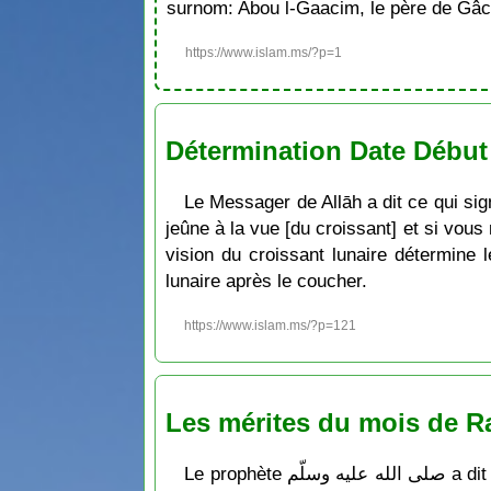
surnom: Abou l-Gaacim, le père de Gâc
https://www.islam.ms/?p=1
Détermination Date Début
Le Messager de Allāh a dit ce qui sig
jeûne à la vue [du croissant] et si vou
vision du croissant lunaire détermin
lunaire après le coucher.
https://www.islam.ms/?p=121
Les mérites du mois de Ra
Le prophète صلى الله عليه وسلّم a dit ce qui signifie: « Ô vous les gens, vous voici proches d’un mois éminent et béni. C’est un mois qui