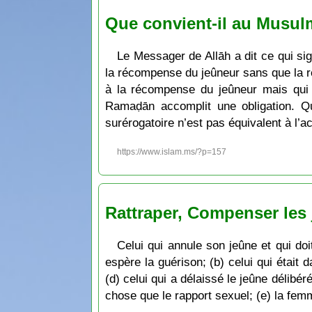
Que convient-il au Musul
Le Messager de Allāh a dit ce qui si
la récompense du jeûneur sans que la r
à la récompense du jeûneur mais qui n
Ramaḍān accomplit une obligation. Qua
surérogatoire n’est pas équivalent à l’a
https://www.islam.ms/?p=157
Rattraper, Compenser le
Celui qui annule son jeûne et qui doi
espère la guérison; (b) celui qui était
(d) celui qui a délaissé le jeûne délib
chose que le rapport sexuel; (e) la femm