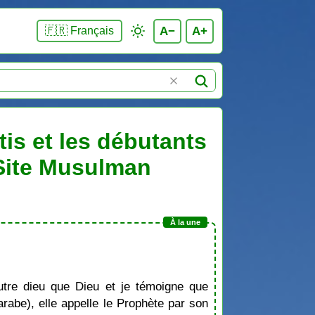
A−
A+
🇫🇷 Français
is et les débutants
 Site Musulman
tre dieu que Dieu et je témoigne que
be), elle appelle le Prophète par son