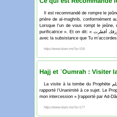
Ce qui est Recommandé l
Il est recommandé de rompre le jeûne
prière de al-maghrib, conformément au ḥadīth: « كم فليفطر على تمر فإن لم يجد فليفطر على ماء فإنّه طهور
Lorsque l’un de vous rompt le jeûne, q
purificatrice ». Et on dit: « اللّهمّ لك صمت و على رزقك أفطرت » qui signifie: « Ô Allāh, par recherche de Ton agrément j’ai jeûné et c’est
avec la subsistance que Tu m’accordes 
https://www.islam.ms/?p=158
Hajj et ʿOumrah : Visiter
La visite à la tombe du Prophète صلى الله عليه وسلم est recommandée selon l’Unanimité. Le Qâdî ʿIyâḍ ainsi que An-Nawawiyy ont
rapporté l’Unanimité à ce sujet. Le Prophète a dit: « مَن زَارَ قَبْرِي وَجَبَتْ لَهُ شَفَاعَتِي » qui signifie: « C
mon intercession » [rapporté par Ad-Dâr
https://www.islam.ms/?p=177