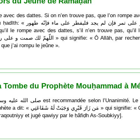
ors du Jeûne de Ramaḍān
 avec des dattes. Si on n’en trouve pas, que l’on rompe ave
إذا أفطر أحد » qui signifie: «
u’il le rompe avec des dattes, s’il n’en trouve pas, qu’il 
que j’ai rompu le jeûne ».
 la Tombe du Prophète Mouḥammad à Méd
elui qui visite ma tombe bénéficiera de
aqouṭniyy et jugé qawiyy par le ḥâfiḍh As-Soubkiyy].