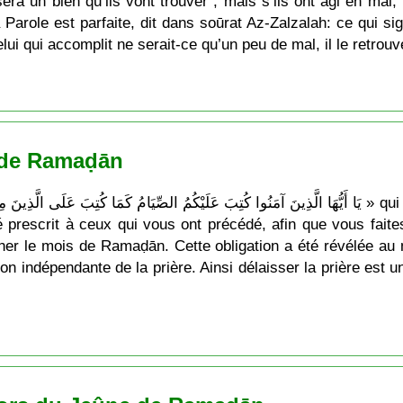
ra un bien qu’ils vont trouver ; mais s’ils ont agi en mal, 
Parole est parfaite, dit dans soūrat Az-Zalzalah: ce qui sig
elui qui accomplit ne serait-ce qu’un peu de mal, il le retrouv
 de Ramaḍān
 prescrit à ceux qui vous ont précédé, afin que vous faite
er le mois de Ramaḍān. Cette obligation a été révélée a
ion indépendante de la prière. Ainsi délaisser la prière est