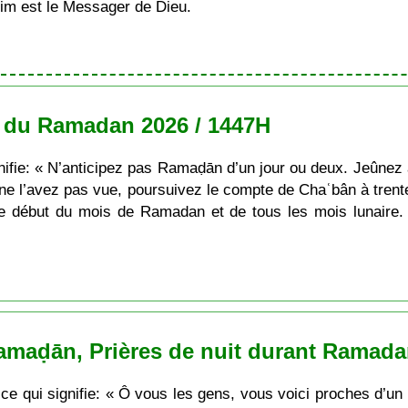
im est le Messager de Dieu.
 du Ramadan 2026 / 1447H
nifie: « N’anticipez pas Ramaḍān d’un jour ou deux. Jeûnez à
s ne l’avez pas vue, poursuivez le compte de Chaʿbân à trent
e le début du mois de Ramadan et de tous les mois lunair
maḍān, Prières de nuit durant Ramadan 