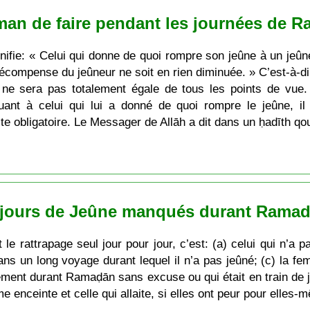
man de faire pendant les journées de 
gnifie: « Celui qui donne de quoi rompre son jeûne à un j
écompense du jeûneur ne soit en rien diminuée. » C’est-à-d
e sera pas totalement égale de tous les points de vue. 
nt à celui qui lui a donné de quoi rompre le jeûne, il a
cte obligatoire. Le Messager de Allāh a dit dans un ḥadīth qo
s jours de Jeûne manqués durant Rama
t le rattrapage seul jour pour jour, c’est: (a) celui qui n’
 dans un long voyage durant lequel il n’a pas jeûné; (c) la f
érément durant Ramaḍān sans excuse ou qui était en train de 
e enceinte et celle qui allaite, si elles ont peur pour elles-