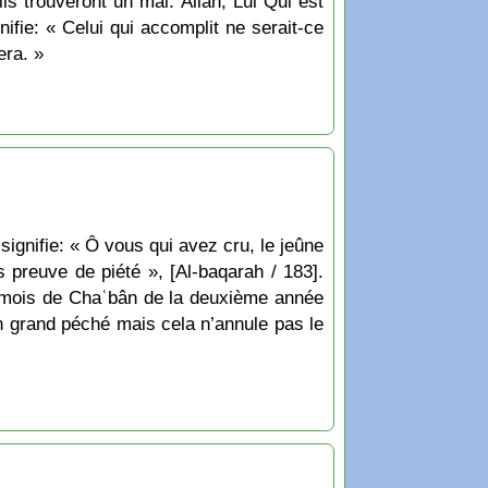
ils trouveront un mal. Allāh, Lui Qui est
nifie: « Celui qui accomplit ne serait-ce
era. »
s preuve de piété », [Al-baqarah / 183].
u mois de Chaʿbân de la deuxième année
 un grand péché mais cela n’annule pas le