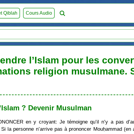
et Qiblah
Cours Audio
ndre l’Islam pour les convert
mations religion musulmane.
’Islam ? Devenir Musulman
ONONCER en y croyant: Je témoigne qu’il n’y a pas d’au
i la personne n’arrive pas à prononcer Mouḥammad (en ara