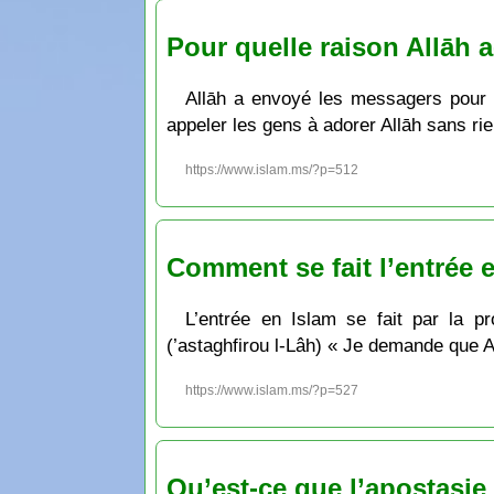
Pour quelle raison Allāh a
Allāh a envoyé les messagers pour qu
appeler les gens à adorer Allāh sans rie
https://www.islam.ms/?p=512
Comment se fait l’entrée 
L’entrée en Islam se fait par la p
(’astaghfirou l-Lâh) « Je demande que 
https://www.islam.ms/?p=527
Qu’est-ce que l’apostasie 