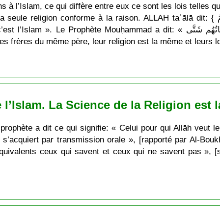
s à l’Islam, ce qui diffère entre eux ce sont les lois telles
rme à la raison. ALLAH taʿālā dit: { إِنَّ الدِّينَ عِندَ اللّهِ الإِسْلاَمُ } qui signifie: «
mmad a dit: « الأَنْبِيَاءُ إِخْوَةٌ لِعَلاّتٍ دِينُهُم وَاحِد وَأُمَّهَاتُهُم شَتَّى » qui
 frères du même père, leur religion est la même et leurs loi
’Islam. La Science de la Religion est la
ophète a dit ce qui signifie: « Celui pour qui Allāh veut le b
n s’acquiert par transmission orale », [rapporté par Al-Bouk
 équivalents ceux qui savent et ceux qui ne savent pas », [