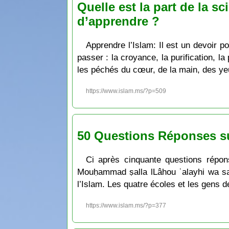
Quelle est la part de la sc
d’apprendre ?
Apprendre l’Islam: Il est un devoir p
passer : la croyance, la purification, la
les péchés du cœur, de la main, des ye
https://www.islam.ms/?p=509
50 Questions Réponses su
Ci après cinquante questions répon
Mouḥammad ṣalla lLâhou ʿalayhi wa sal
l’Islam. Les quatre écoles et les gens de
https://www.islam.ms/?p=377