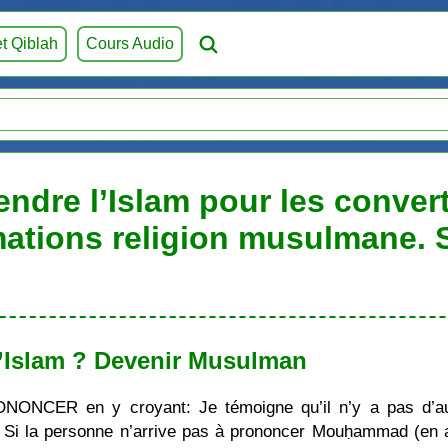
et Qiblah
Cours Audio
endre l’Islam pour les convert
mations religion musulmane.
’Islam ? Devenir Musulman
ONONCER en y croyant: Je témoigne qu’il n’y a pas d’au
i la personne n’arrive pas à prononcer Mouḥammad (en ara