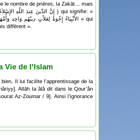
 que le nombre de prières, la Zakāt… mais
s diffèrent ».
 Vie de l’Islam
ien, Il lui facilite l’apprentissage de la
hâriyy]. Allāh taʿâlâ dit dans le Qour’ân
sourat Az-Zoumar / 9]. Ainsi l’ignorance