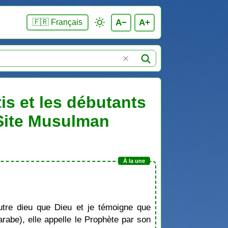
A−
A+
🇫🇷 Français
is et les débutants
 Site Musulman
tre dieu que Dieu et je témoigne que
be), elle appelle le Prophète par son