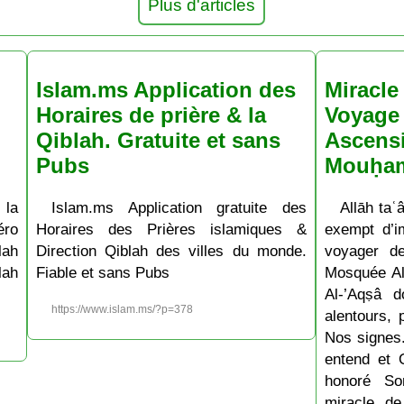
Plus d'articles
Islam.ms Application des
Miracle 
Horaires de prière & la
Voyage 
Qiblah. Gratuite et sans
Ascens
Pubs
Mouḥa
 la
Islam.ms Application gratuite des
Allāh taʿâ
ro
Horaires des Prières islamiques &
exempt d’im
lah
Direction Qiblah des villes du monde.
voyager d
lah
Fiable et sans Pubs
Mosquée Al
Al-’Aqṣâ 
https://www.islam.ms/?p=378
alentours, 
Nos signes.
entend et 
honoré So
miracle de