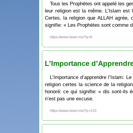
Tous les Prophètes ont appelé les gen
leur religion est la même. L’Islam est la seule religion confo
Certes, la religion que ALLAH agrée, c’est l’Islam ». Le Prophète Mouḥa
signifie: « Les Prophètes sont comme des
https://www.islam.ms/?p=6
L’Importance d’Apprendre l
L’Importance d’apprendre l’Islam: Le pr
religion certes la science de la religio
honoré: ce qui signifie: « dis sont-ils
n’est pas une excuse.
https://www.islam.ms/?p=210