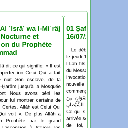
Al ’Isrâ’ wa l-Miʿrâj
01 Ṣafar 1448 : jeu
Nocturne et
16/07/2026
ion du Prophète
Le début du mois de Ṣaf
mmad
le jeudi 16 Juillet 2026 D’a
l-Lāh fils de Hichām: Les
lâ dit ce qui signifie: « Il est
du Messager de Allāh appren
perfection Celui Qui a fait
invocation qu’ils disaient
e nuit Son esclave, de la
nouvelle année ou un no
-Ḥarâm jusqu’à la Mosquée
commençait: « اللَّهُمَّ أَدْخِلْهُ عَلَيْنَا بِالْأَمْنِ
dont Nous avons béni les
لسَّلَامَةِ وَالْإِسْلَامِ، وَرِضْوَانٍ مِنَ
pour lui montrer certains de
 وَجِوَارٍ (أيْ حِفْظٍ) مِنَ الشَّيْطَانِ
 Certes, Allāh est Celui Qui
Ce qui signifie: « Ô Allāh f
Qui voit ». De plus Allāh a
arrivée soit accompagnée de 
n Prophète par le grand
de foi, de protection e
 l’ascension à travers les