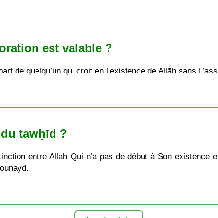
oration est valable ?
 part de quelqu’un qui croit en l’existence de Allāh sans L’ass
n du tawḥīd ?
stinction entre Allāh Qui n’a pas de début à Son existence e
Jounayd.