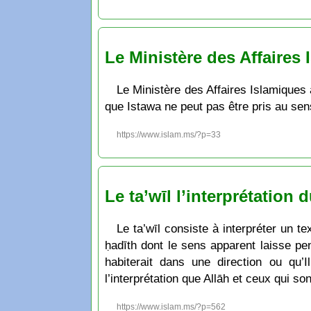
Le Ministère des Affaires 
Le Ministère des Affaires Islamiques 
que Istawa ne peut pas être pris au se
https://www.islam.ms/?p=33
Le ta’wīl l’interprétation 
Le ta’wīl consiste à interpréter un t
ḥadīth dont le sens apparent laisse pen
habiterait dans une direction ou qu’I
l’interprétation que Allāh et ceux qui so
https://www.islam.ms/?p=562