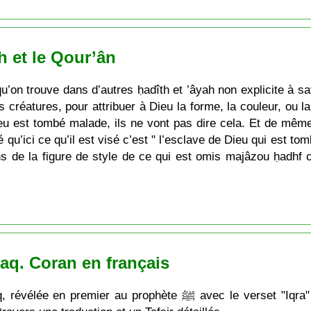
h et le Qour’ân
u’on trouve dans d’autres ḥadîth et ’âyah non explicite à sa
s créatures, pour attribuer à Dieu la forme, la couleur, ou la 
ieu est tombé malade, ils ne vont pas dire cela. Et de même
é qu’ici ce qu’il est visé c’est " l’esclave de Dieu qui est t
 de la figure de style de ce qui est omis majâzou ḥadhf c’
aq. Coran en français
te ﷺ avec le verset "Iqra" (Récite). Apprenez le sens profond du