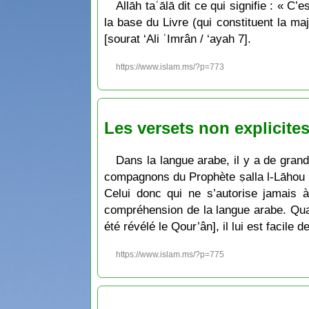
Allāh taʿālā dit ce qui signifie : « C
la base du Livre (qui constituent la ma
[sourat ‘Ali ʿImrân / ‘ayah 7].
https://www.islam.ms/?p=773
Les versets non explicite
Dans la langue arabe, il y a de grand
compagnons du Prophète ṣalla l-Lāhou ʿ
Celui donc qui ne s’autorise jamais 
compréhension de la langue arabe. Quan
été révélé le Qour’ân], il lui est facile
https://www.islam.ms/?p=775