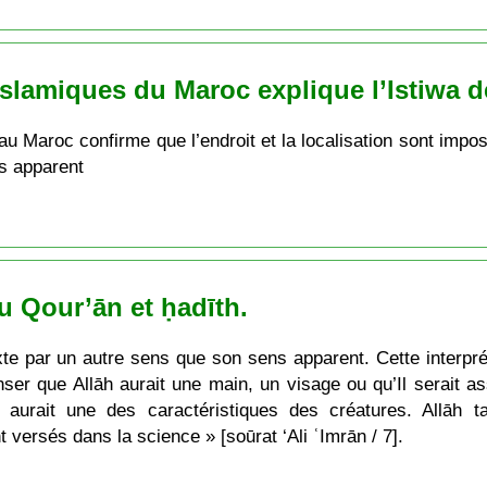
Islamiques du Maroc explique l’Istiwa d
au Maroc confirme que l’endroit et la localisation sont impo
ns apparent
du Qour’ān et ḥadīth.
exte par un autre sens que son sens apparent. Cette interpré
ser que Allāh aurait une main, un visage ou qu’Il serait a
l aurait une des caractéristiques des créatures. Allāh ta
nt versés dans la science » [soūrat ‘Ali ʿImrān / 7].