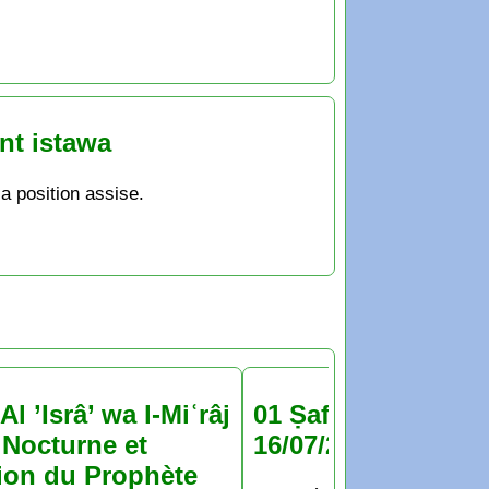
nt istawa
la position assise.
Al ’Isrâ’ wa l-Miʿrâj
01 Ṣafar 1448 : jeu
Nocturne et
16/07/2026
ion du Prophète