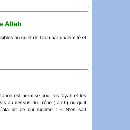
e Allāh
ssibles au sujet de Dieu par unanimité et
tation est permise pour les ‘āyah et les
ssis au-dessus du Trône (ʿarch) ou qu’Il
ʿālā dit ce qui signifie : « N’en sait