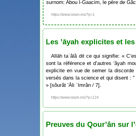
surnom: Abou l-Gaacim, le père de Gâc
https://www.islam.ms/?p=1
Les ’āyah explicites et le
Allāh taʿâlâ dit ce qui signifie: « C
sont la référence et d’autres ‘âyah mo
explicite en vue de semer la discorde e
versés dans la science et qui disent : ‟
» [sôurât ’Âli ʿImrân / 7].
https://www.islam.ms/?p=124
Preuves du Qour’ân sur l’e