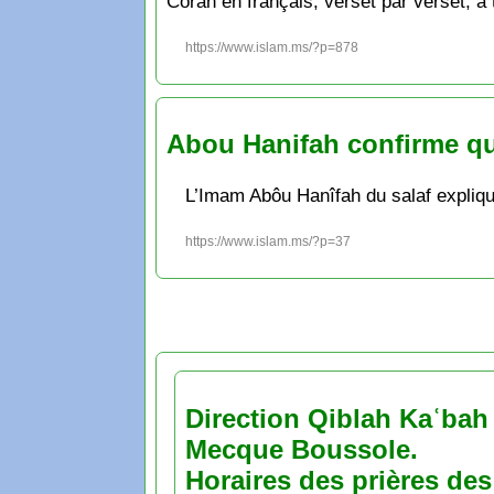
Coran en français, verset par verset, à t
https://www.islam.ms/?p=878
Abou Hanifah confirme que
L’Imam Abôu Hanîfah du salaf explique 
https://www.islam.ms/?p=37
Direction Qiblah Kaʿbah
Mecque Boussole.
Horaires des prières des