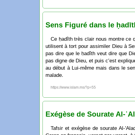
Sens Figuré dans le ḥadīt
Ce ḥadîth très clair nous montre ce q
utilisent à tort pour assimiler Dieu à Se
pas dire que le ḥadîth veut dire que D
pas digne de Dieu, et puis c’est expliqu
au début à Lui-même mais dans le sens
malade.
https://www.islam.ms/?p=55
Exégèse de Sourate Al-ʿAl
Tafsir et exégèse de sourate Al-'Alaq, révélée en premier au prophè