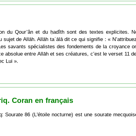
ion du Qour’ân et du ḥadîth sont des textes explicites. No
 sujet de Allāh. Allāh taʿālā dit ce qui signifie : « N’attrib
 Les savants spécialistes des fondements de la croyance ont
 absolue entre Allāh et ses créatures, c’est le verset 11 de
c Lui ».
iq. Coran en français
: Sourate 86 (L'étoile nocturne) est une sourate mecquoise 