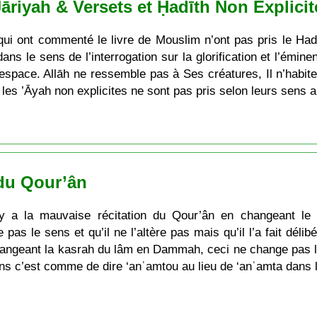
Jāriyah & Versets et Ḥadīth Non Explicit
ui ont commenté le livre de Mouslim n’ont pas pris le Hadî
 dans le sens de l’interrogation sur la glorification et l’émi
l’espace. Allāh ne ressemble pas à Ses créatures, Il n’habite
les ’Āyah non explicites ne sont pas pris selon leurs sens 
du Qour’ân
y a la mauvaise récitation du Qour’ân en changeant le 
as le sens et qu’il ne l’altère pas mais qu’il l’a fait dél
changeant la kasrah du lâm en Dammah, ceci ne change pas le
ens c’est comme de dire ‘anʿamtou au lieu de ‘anʿamta dans 