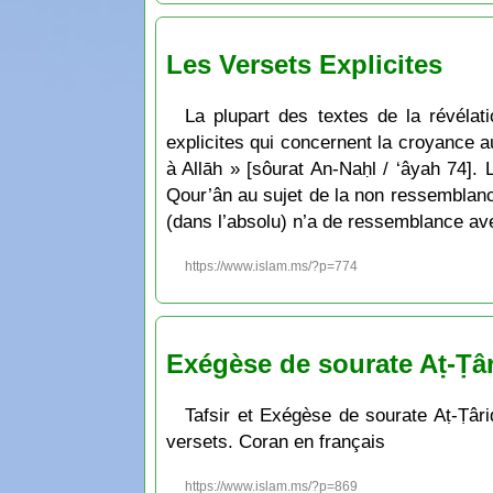
Les Versets Explicites
La plupart des textes de la révélat
explicites qui concernent la croyance au
à Allāh » [sôurat An-Naḥl / ‘âyah 74].
Qour’ân au sujet de la non ressemblance
(dans l’absolu) n’a de ressemblance ave
https://www.islam.ms/?p=774
Exégèse de sourate Aṭ-Ṭâr
Tafsir et Exégèse de sourate Aṭ-Ṭâriq
versets. Coran en français
https://www.islam.ms/?p=869