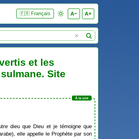
A−
A+
🇫🇷 Français
ertis et les
usulmane. Site
tre dieu que Dieu et je témoigne que
be), elle appelle le Prophète par son