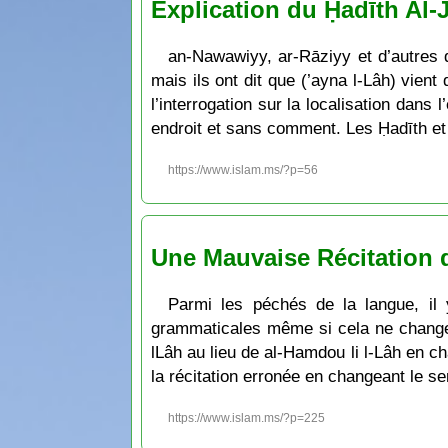
Explication du Ḥadīth Al-
an-Nawawiyy, ar-Rāziyy et d’autres q
mais ils ont dit que (’ayna l-Lâh) vient
l’interrogation sur la localisation dans 
endroit et sans comment. Les Ḥadīth et 
https://www.islam.ms/?p=56
Une Mauvaise Récitation 
Parmi les péchés de la langue, il 
grammaticales même si cela ne change p
lLâh au lieu de al-Hamdou li l-Lâh en 
la récitation erronée en changeant le s
https://www.islam.ms/?p=225