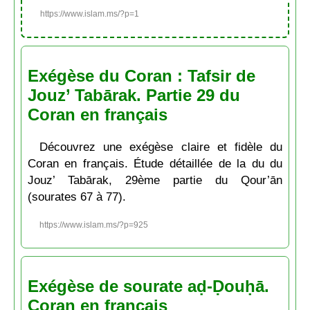
https://www.islam.ms/?p=1
Exégèse du Coran : Tafsir de
Jouz’ Tabārak. Partie 29 du
Coran en français
Découvrez une exégèse claire et fidèle du
Coran en français. Étude détaillée de la du du
Jouz’ Tabārak, 29ème partie du Qour’ān
(sourates 67 à 77).
https://www.islam.ms/?p=925
Exégèse de sourate aḍ-Ḍouḥā.
Coran en français