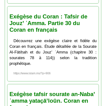
Exégèse du Coran : Tafsir de
Jouz’ ʿAmma. Partie 30 du
Coran en français
Découvrez une exégèse claire et fidèle du
Coran en français. Étude détaillée de la Sourate
Al-Fātiḥah et du Jouz’ ʿAmma (chapitre 30 :
sourates 78 à 114)) selon la tradition
prophétique.
https://www.islam.ms/?p=906
Exégèse tafsir sourate an-Naba’
ʿamma yataçā’loūn. Coran en