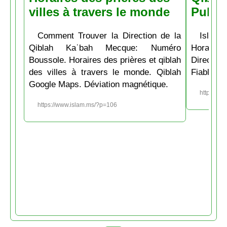
villes à travers le monde
Pubs
Comment Trouver la Direction de la
Islam.
Qiblah Kaʿbah Mecque: Numéro
Horaire
Boussole. Horaires des prières et qiblah
Directio
des villes à travers le monde. Qiblah
Fiable et
Google Maps. Déviation magnétique.
https://w
https://www.islam.ms/?p=106