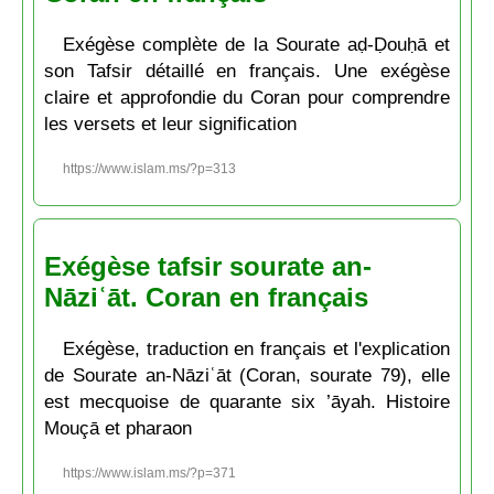
Exégèse complète de la Sourate aḍ-Ḍouḥā et
son Tafsir détaillé en français. Une exégèse
claire et approfondie du Coran pour comprendre
les versets et leur signification
https://www.islam.ms/?p=313
Exégèse tafsir sourate an-
Nāziʿāt. Coran en français
Exégèse, traduction en français et l'explication
de Sourate an-Nāziʿāt (Coran, sourate 79), elle
est mecquoise de quarante six ’āyah. Histoire
Mouçā et pharaon
https://www.islam.ms/?p=371