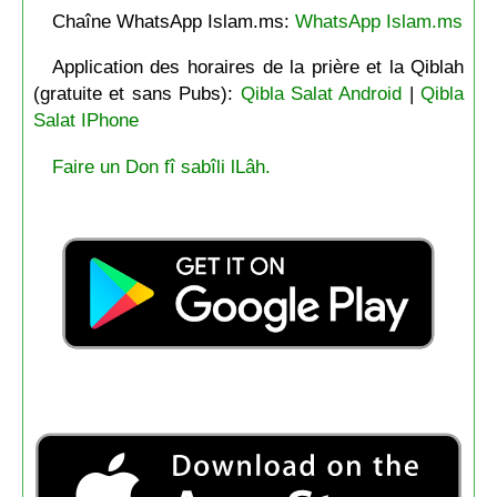
Chaîne WhatsApp Islam.ms:
WhatsApp Islam.ms
Application des horaires de la prière et la Qiblah
(gratuite et sans Pubs):
Qibla Salat Android
|
Qibla
Salat IPhone
Faire un Don fî sabîli lLâh.