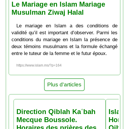
Le Mariage en Islam Mariage
Musulman Ziwaj Halal
Le mariage en Islam a des conditions de
validité qu’il est important d’observer. Parmi les
conditions du mariage en Islam la présence de
deux témoins musulmans et la formule échangé
entre le tuteur de la femme et le futur époux.
https://www.islam.ms/?p=164
Plus d'articles
Direction Qiblah Kaʿbah
Islam
Mecque Boussole.
Horair
Horaires des prières des
Qiblah