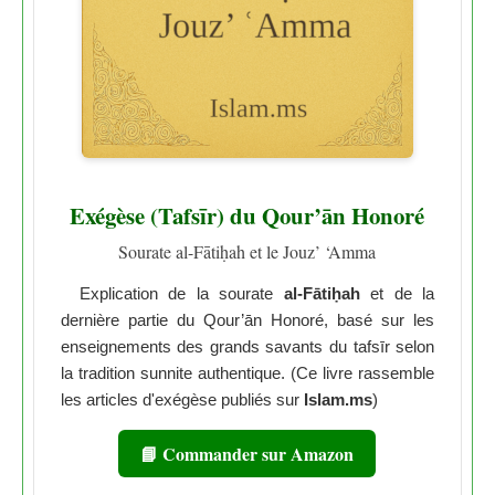
Exégèse (Tafsīr) du Qour’ān Honoré
Sourate al-Fātiḥah et le Jouz’ ‘Amma
Explication de la sourate
al-Fātiḥah
et de la
dernière partie du Qour’ān Honoré, basé sur les
enseignements des grands savants du tafsīr selon
la tradition sunnite authentique. (Ce livre rassemble
les articles d'exégèse publiés sur
Islam.ms
)
📘 Commander sur Amazon