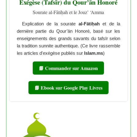
Exégèse (Tafsīr) du Qour’ān Honoré
Sourate al-Fātiḥah et le Jouz’ ‘Amma
Explication de la sourate
al-Fātiḥah
et de la
dernière partie du Qour’ān Honoré, basé sur les
enseignements des grands savants du tafsīr selon
la tradition sunnite authentique. (Ce livre rassemble
les articles d'exégèse publiés sur
Islam.ms
)
📘 Commander sur Amazon
📘 Ebook sur Google Play Livres