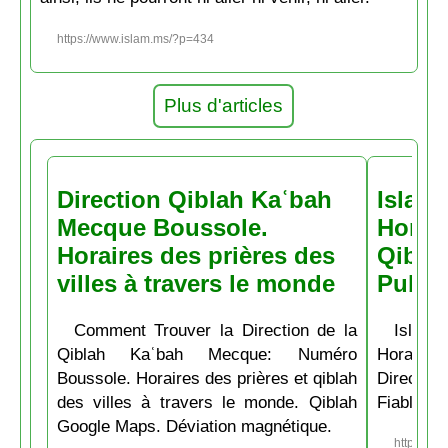
https://www.islam.ms/?p=434
Plus d'articles
Direction Qiblah Kaʿbah
Islam
Mecque Boussole.
Horair
Horaires des prières des
Qiblah
villes à travers le monde
Pubs
Comment Trouver la Direction de la
Islam.
Qiblah Kaʿbah Mecque: Numéro
Horaire
Boussole. Horaires des prières et qiblah
Directio
des villes à travers le monde. Qiblah
Fiable et
Google Maps. Déviation magnétique.
https://w