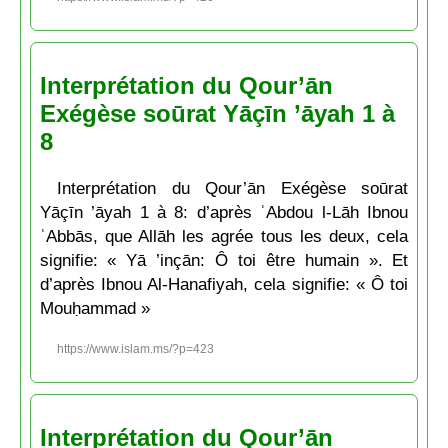
Interprétation du Qour’ān
Exégèse soūrat Yāçīn ’āyah 1 à
8
Interprétation du Qour’ān Exégèse soūrat
Yāçīn ’āyah 1 à 8: d’après ʿAbdou l-Lāh Ibnou
ʿAbbās, que Allāh les agrée tous les deux, cela
signifie: « Yā ’inçān: Ô toi être humain ». Et
d’après Ibnou Al-Hanafiyah, cela signifie: « Ô toi
Mouḥammad »
https://www.islam.ms/?p=423
Interprétation du Qour’ān