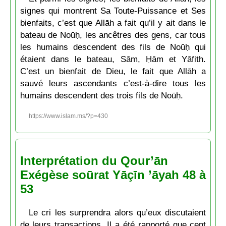
signes qui montrent Sa Toute-Puissance et Ses
bienfaits, c’est que Allāh a fait qu’il y ait dans le
bateau de Noūḥ, les ancêtres des gens, car tous
les humains descendent des fils de Noūḥ qui
étaient dans le bateau, Sām, Ḥām et Yāfith.
C’est un bienfait de Dieu, le fait que Allāh a
sauvé leurs ascendants c’est-à-dire tous les
humains descendent des trois fils de Noūḥ.
https://www.islam.ms/?p=430
Interprétation du Qour’ān
Exégèse soūrat Yāçīn ’āyah 48 à
53
Le cri les surprendra alors qu’eux discutaient
de leurs transactions. Il a été rapporté que cent