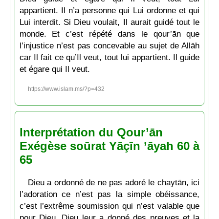
appartient. Il n’a personne qui Lui ordonne et qui
Lui interdit. Si Dieu voulait, Il aurait guidé tout le
monde. Et c’est répété dans le qour’ān que
l’injustice n’est pas concevable au sujet de Allāh
car Il fait ce qu’Il veut, tout lui appartient. Il guide
et égare qui Il veut.
https://www.islam.ms/?p=432
Interprétation du Qour’ān
Exégèse soūrat Yāçīn ’āyah 60 à
65
Dieu a ordonné de ne pas adoré le chayṭān, ici
l’adoration ce n’est pas la simple obéissance,
c’est l’extrême soumission qui n’est valable que
pour Dieu. Dieu leur a donné des preuves et la