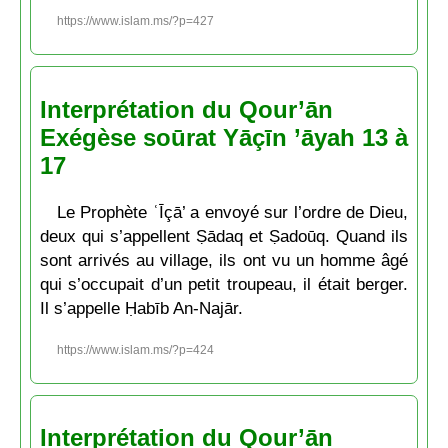
https://www.islam.ms/?p=427
Interprétation du Qour’ān
Exégèse soūrat Yāçīn ’āyah 13 à
17
Le Prophète ʿĪçā’ a envoyé sur l’ordre de Dieu,
deux qui s’appellent Ṣādaq et Ṣadoūq. Quand ils
sont arrivés au village, ils ont vu un homme âgé
qui s’occupait d’un petit troupeau, il était berger.
Il s’appelle Ḥabīb An-Najār.
https://www.islam.ms/?p=424
Interprétation du Qour’ān