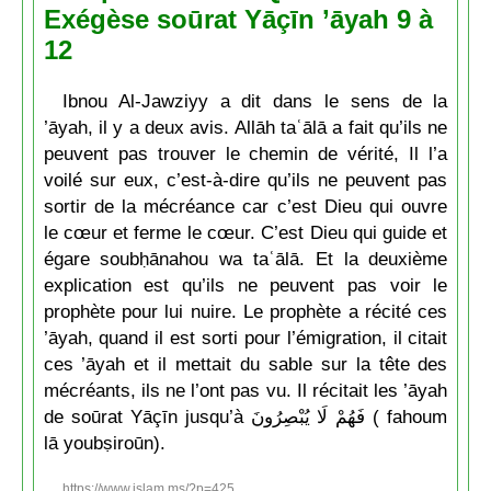
Exégèse soūrat Yāçīn ’āyah 9 à
12
Ibnou Al-Jawziyy a dit dans le sens de la
’āyah, il y a deux avis. Allāh taʿālā a fait qu’ils ne
peuvent pas trouver le chemin de vérité, Il l’a
voilé sur eux, c’est-à-dire qu’ils ne peuvent pas
sortir de la mécréance car c’est Dieu qui ouvre
le cœur et ferme le cœur. C’est Dieu qui guide et
égare soubḥānahou wa taʿālā. Et la deuxième
explication est qu’ils ne peuvent pas voir le
prophète pour lui nuire. Le prophète a récité ces
’āyah, quand il est sorti pour l’émigration, il citait
ces ’āyah et il mettait du sable sur la tête des
mécréants, ils ne l’ont pas vu. Il récitait les ’āyah
de soūrat Yāçīn jusqu’à فَهُمْ لَا يُبْصِرُونَ ( fahoum
lā youbṣiroūn).
https://www.islam.ms/?p=425