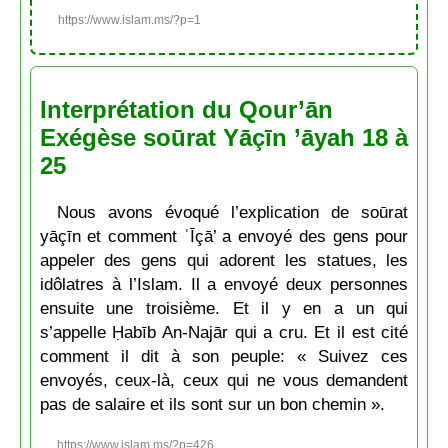
https://www.islam.ms/?p=1
Interprétation du Qour’ān
Exégèse soūrat Yāçīn ’āyah 18 à
25
Nous avons évoqué l’explication de soūrat
yāçīn et comment ʿĪçā’ a envoyé des gens pour
appeler des gens qui adorent les statues, les
idôlatres à l’Islam. Il a envoyé deux personnes
ensuite une troisième. Et il y en a un qui
s’appelle Ḥabīb An-Najār qui a cru. Et il est cité
comment il dit à son peuple: « Suivez ces
envoyés, ceux-là, ceux qui ne vous demandent
pas de salaire et ils sont sur un bon chemin ».
https://www.islam.ms/?p=426