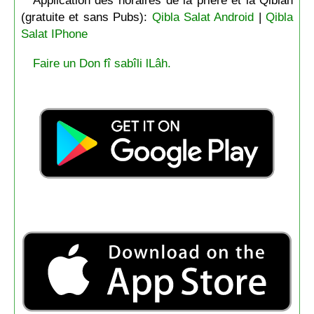
Application des horaires de la prière et la Qiblah
(gratuite et sans Pubs):
Qibla Salat Android
|
Qibla
Salat IPhone
Faire un Don fî sabîli lLâh.