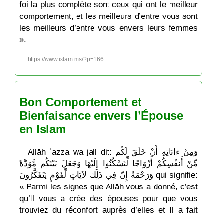
foi la plus complète sont ceux qui ont le meilleur
comportement, et les meilleurs d’entre vous sont
les meilleurs d’entre vous envers leurs femmes
».
https://www.islam.ms/?p=166
Bon Comportement et
Bienfaisance envers l’Épouse
en Islam
Allāh ʿazza wa jall dit: وَمِنْ ءايَاتِهِ أَنْ خَلَقَ لَكُم
مِّنْ أَنفُسِكُمْ أَزْوَاجًا لِّتَسْكُنُوا إِلَيْهَا وَجَعَلَ بَيْنَكُم مَّوَدَّةً
وَرَحْمَةً إِنَّ فِي ذَلِكَ لآيَاتٍ لِّقَوْمٍ يَتَفَكَّرُونَ qui signifie:
« Parmi les signes que Allāh vous a donné, c’est
qu’Il vous a crée des épouses pour que vous
trouviez du réconfort auprès d’elles et Il a fait