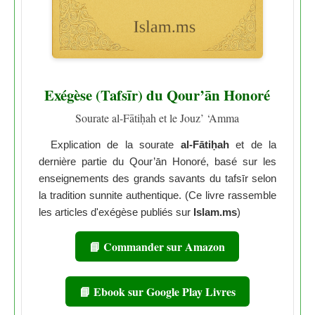
Exégèse (Tafsīr) du Qour’ān Honoré
Sourate al-Fātiḥah et le Jouz’ ‘Amma
Explication de la sourate
al-Fātiḥah
et de la
dernière partie du Qour’ān Honoré, basé sur les
enseignements des grands savants du tafsīr selon
la tradition sunnite authentique. (Ce livre rassemble
les articles d'exégèse publiés sur
Islam.ms
)
📘 Commander sur Amazon
📘 Ebook sur Google Play Livres