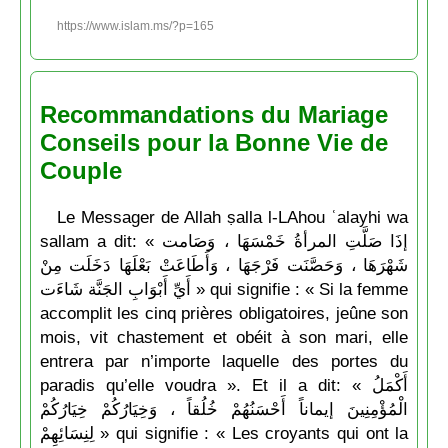
https://www.islam.ms/?p=165
Recommandations du Mariage
Conseils pour la Bonne Vie de
Couple
Le Messager de Allah ṣalla l-LAhou ʿalayhi wa
sallam a dit: « إذَا صَلَّتِ المرأةُ خَمْسَهَا ، وَصَامت
شَهْرَهَا ، وَحَصَّنَت فَرْجَهَا ، وَأَطَاعَتْ بَعْلَهَا دَخَلَت مِنْ
أَيِّ أَبْوَابِ الجَنَّة شَاءَت » qui signifie : « Si la femme
accomplit les cinq prières obligatoires, jeûne son
mois, vit chastement et obéit à son mari, elle
entrera par n’importe laquelle des portes du
paradis qu’elle voudra ». Et il a dit: « أَكْمَلُ
الْمُؤْمِنِينَ إيماناً أَحْسَنُهُمْ خُلُقاً ، وَخِيَارُكُمْ خِيَارُكُمْ
لِنِسَائِهِمْ » qui signifie : « Les croyants qui ont la