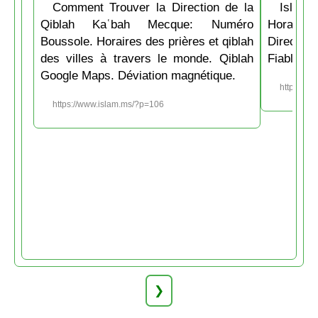
Comment Trouver la Direction de la
Islam.
Qiblah Kaʿbah Mecque: Numéro
Horaire
Boussole. Horaires des prières et qiblah
Directio
des villes à travers le monde. Qiblah
Fiable et
Google Maps. Déviation magnétique.
https://w
https://www.islam.ms/?p=106
❯