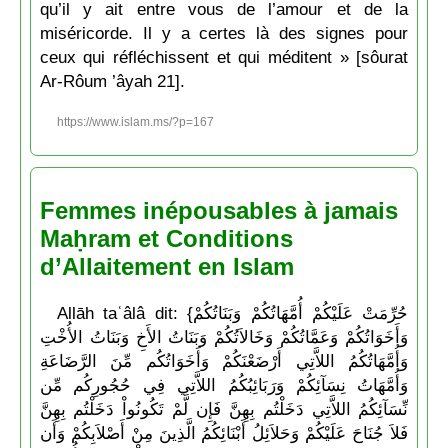
qu’il y ait entre vous de l’amour et de la
miséricorde. Il y a certes là des signes pour
ceux qui réfléchissent et qui méditent » [sôurat
Ar-Rôum ’âyah 21].
https://www.islam.ms/?p=167
Femmes inépousables à jamais
Maḥram et Conditions
d’Allaitement en Islam
Allāh taʿâlâ dit: {حُرِّمَتْ عَلَيْكُمْ أُمَّهَاتُكُمْ وَبَنَاتُكُمْ
وَأَخَوَاتُكُمْ وَعَمَّاتُكُمْ وَخَالاَتُكُمْ وَبَنَاتُ الأَخِ وَبَنَاتُ الأُخْتِ
وَأُمَّهَاتُكُمُ اللاَّتِي أَرْضَعْنَكُمْ وَأَخَوَاتُكُم مِّنَ الرَّضَاعَةِ
وَأُمَّهَاتُ نِسَآئِكُمْ وَرَبَائِبُكُمُ اللاَّتِي فِي حُجُورِكُم مِّن
نِّسَآئِكُمُ اللاَّتِي دَخَلْتُم بِهِنَّ فَإِن لَّمْ تَكُونُواْ دَخَلْتُم بِهِنَّ
فَلاَ جُنَاحَ عَلَيْكُمْ وَحَلاَئِلُ أَبْنَائِكُمُ الَّذِينَ مِنْ أَصْلاَبِكُمْ وَأَن