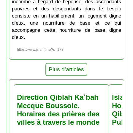
incombe à l’égard de l’épouse, des ascendants
pauvres et des descendants dans le besoin
consiste en un habillement, un logement digne
d’eux, une nourriture de base et ce qui
accompagne cette nourriture de base digne
d’eux.
https://www.islam.ms/?p=173
Plus d'articles
Direction Qiblah Kaʿbah
Islam
Mecque Boussole.
Horair
Horaires des prières des
Qiblah
villes à travers le monde
Pubs