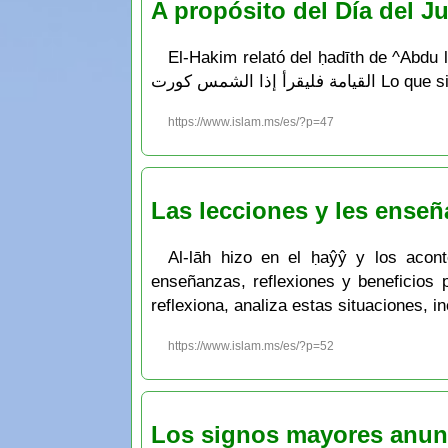
A propósito del Día del Ju
El-Hakim relató del ḥadīth de ^Abdu l-Lah Ib
ا الشمس كورت
https://www.islam.ms/es/?p=47
Las lecciones y les enseñ
Al-lāh hizo en el ḥaŷŷ y los acont
enseñanzas, reflexiones y beneficios 
reflexiona, analiza estas situaciones, i
https://www.islam.ms/es/?p=52
Los signos mayores anunci