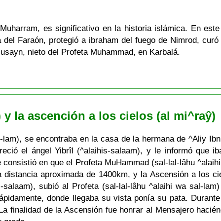
Muharram, es significativo en la historia islámica. En este
 del Faraón, protegió a ibraham del fuego de Nimrod, curó 
-Husayn, nieto del Profeta Muhammad, en Karbalá.
) y la ascención a los cielos (al mi^raŷ)
sal-lam), se encontraba en la casa de la hermana de ^Aliy Ibn
ció el ángel Yibrîl (^alaihis-salaam), y le informó que ib
que consistió en que el Profeta MuHammad (sal-lal-lâhu ^alai
 distancia aproximada de 1400km, y la Ascensión a los cie
-salaam), subió al Profeta (sal-lal-lâhu ^alaihi wa sal-lam
ápidamente, donde llegaba su vista ponía su pata. Durante su
La finalidad de la Ascensión fue honrar al Mensajero hacié