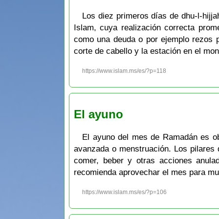
Los diez primeros días de dhu-l-hijj
Islam, cuya realización correcta pro
como una deuda o por ejemplo rezos pen
corte de cabello y la estación en el mon
https://www.islam.ms/es/?p=118
El ayuno
El ayuno del mes de Ramadán es obl
avanzada o menstruación. Los pilares d
comer, beber y otras acciones anulad
recomienda aprovechar el mes para mult
https://www.islam.ms/es/?p=106