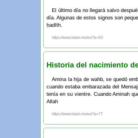
El último día no llegará salvo despu
día. Algunas de estos signos son pequeños son علامات الساعة الصغرى y los grandes signos que son 10 tal como 
ḥadīth.
https://www.islam.ms/es/?p=53
Amina la hija de wahb, se quedó embarazada del Mensajero de Allahو سلم
cuando estaba embarazada del Mensajero de Allah صلى الله عليه و سلم veía a los pájaros volar a su alr
tenía en su vientre. Cuando Aminah que
Allah
https://www.islam.ms/es/?p=77