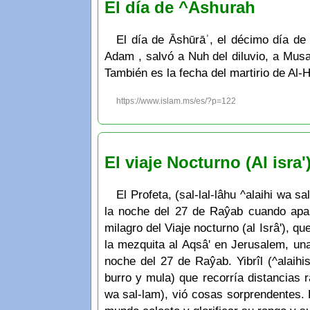
El día de ^Ashurah
El día de Āshūrāʾ, el décimo día de 
Adam , salvó a Nuh del diluvio, a Musa
También es la fecha del martirio de Al
https://www.islam.ms/es/?p=122
El viaje Nocturno (Al isra'
El Profeta, (sal-lal-lâhu ^alaihi wa 
la noche del 27 de Raŷab cuando apare
milagro del Viaje nocturno (al Isrâ'), 
la mezquita al Aqsâ' en Jerusalem, una
noche del 27 de Raŷab. Yibrîl (^alaihis
burro y mula) que recorría distancias r
wa sal-lam), vió cosas sorprendentes. 