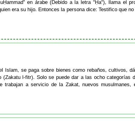
MuḤammad” en árabe (Debido a la letra "Ḥa"), llama el p
uien era su hijo. Entonces la persona dice: Testifico que n
el Islam, se paga sobre bienes como rebaños, cultivos, dá
uno (Zakatu l-fitr). Solo se puede dar a las ocho categorí
ue trabajan a servicio de la Zakat, nuevos musulmanes, 