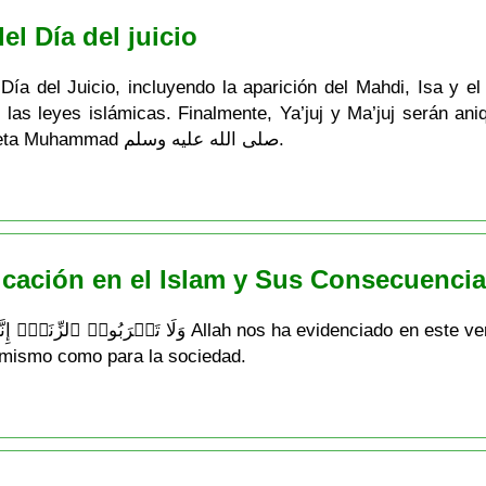
el Día del juicio
ía del Juicio, incluyendo la aparición del Mahdi, Isa y el
las leyes islámicas. Finalmente, Ya’juj y Ma’juj serán ani
morirá y será enterrado al lado del profeta Muhammad صلى الله عليه وسلم.
icación en el Islam y Sus Consecuenci
 mismo como para la sociedad.