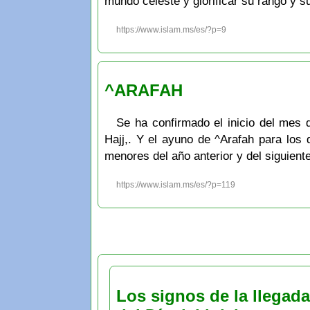
mundo celeste y glorificar su rango y s
https://www.islam.ms/es/?p=9
^ARAFAH
Se ha confirmado el inicio del mes de
Hajj,. Y el ayuno de ^Arafah para los
menores del año anterior y del siguien
https://www.islam.ms/es/?p=119
Los signos de la llegada