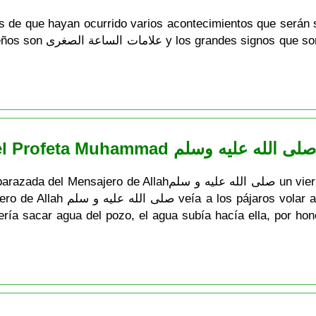
és de que hayan ocurrido varios acontecimientos que serán 
han sido nombrados en el
Historia del nacimiento del Profeta Muhammad صلى الله عليه وسلم
صلى الله عليه  un viernes durante la primera noche de Rajab,
ededor, por el respeto al ser que
ría sacar agua del pozo, el agua subía hacía ella, por hono