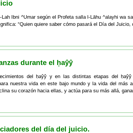
icio
ni ^Umar según el Profeta salla l-Lāhu ^alayhi wa sal-lam, que dijo: يوم
القيامة فليقرأ إذ Lo que significa: “Quien quiere saber cómo pasará el Día 
anzas durante el ḥaŷŷ
ecimientos del ḥaŷŷ y en las distintas etapas del ḥaŷŷ
para nuestra vida en este bajo mundo y la vida del más 
nclina su corazón hacia ellas, y actúa para su más allá, gan
adores del día del juicio.