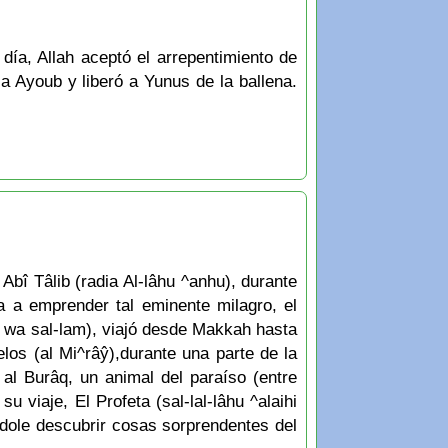
 día, Allah aceptó el arrepentimiento de
a Ayoub y liberó a Yunus de la ballena.
 Abî Tâlib (radia Al-lâhu ^anhu), durante
a a emprender tal eminente milagro, el
hi wa sal-lam), viajó desde Makkah hasta
los (al Mi^râŷ),durante una parte de la
) al Burâq, un animal del paraíso (entre
 viaje, El Profeta (sal-lal-lâhu ^alaihi
ndole descubrir cosas sorprendentes del