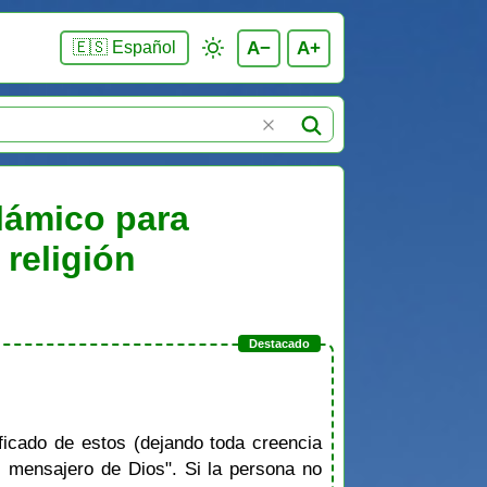
A−
A+
🇪🇸 Español
slámico para
 religión
icado de estos (dejando toda creencia
l mensajero de Dios". Si la persona no