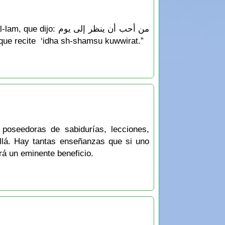
من أحب أن ينظر إلى 
del Juicio, que recite ‘idha sh-shamsu kuwwirat.”
 poseedoras de sabidurías, lecciones,
allá. Hay tantas enseñanzas que si uno
ará un eminente beneficio.