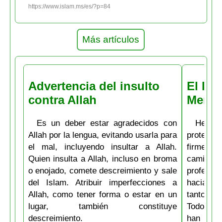
https://www.islam.ms/es/?p=84
Más artículos
Advertencia del insulto
El Pro
contra Allah
Mensa
Es un deber estar agradecidos con
Herman
Allah por la lengua, evitando usarla para
proteger
el mal, incluyendo insultar a Allah.
firme en 
Quien insulta a Allah, incluso en broma
camino de
o enojado, comete descreimiento y sale
profetas
del Islam. Atribuir imperfecciones a
hacia lo
Allah, como tener forma o estar en un
tanto en
lugar, también constituye
Todos lo
descreimiento.
han es