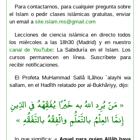
Para contactarnos, para cualquier pregunta sobre
el Islam o pedir clases islámicas gratuitas, enviar
un email a
site.islam.ms@gmail.com
Lecciones de ciencia islámica en directo todos
los miércoles a las 18h30 (Madrid) y en nuestro
canal de YouTube
: La Sabiduría en el Islam. Los
cursos permanecen en línea. Suscríbete para
recibir notificaciones.
El Profeta MuHammad Sallâ lLâhou `alayhi wa
sallam, en el Hadîth relatado por al-Bukhâriyy, dijo:
« مَنْ يُرِد اللهُ به خَيْرًا يُفَقِّهْهُ في الدِّينِ
إِنمَّا العِلْمُ بالتَّعَلُّمِ والْفِقْهُ بالتَّفَقُّهِ »
lo que significa: «
Aquel para quien Allâh haya