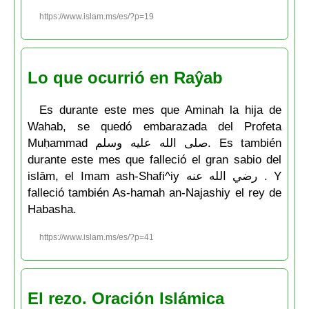
https://www.islam.ms/es/?p=19
Lo que ocurrió en Raŷab
Es durante este mes que Aminah la hija de
Wahab, se quedó embarazada del Profeta
Muḥammad صلى الله عليه وسلم. Es también
durante este mes que falleció el gran sabio del
islām, el Imam ash-Shafi^iy رضي الله عنه . Y
falleció también As-hamah an-Najashiy el rey de
Habasha.
https://www.islam.ms/es/?p=41
El rezo. Oración Islámica