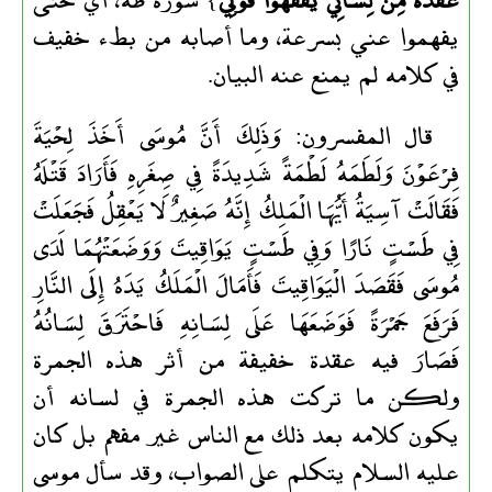
يفهموا عني بسرعة، وما أصابه من بطء خفيف
في كلامه لم يمنع عنه البيان.
قال المفسرون: وَذَلِكَ أَنَّ مُوسَى أَخَذَ لِحْيَةَ
فِرْعَوْنَ وَلَطَمَهُ لَطْمَةً شَدِيدَةً فِي صِغَرِهِ فَأَرَادَ قَتْلَهُ
فَقَالَتْ آسِيَةُ أَيُّهَا الْمَلِكُ إِنَّهُ صَغِيرٌ لَا يَعْقِلُ فَجَعَلَتْ
فِي طَسْتٍ نَارًا وَفِي طَسْتٍ يَوَاقِيتَ وَوَضَعَتْهُمَا لَدَى
مُوسَى فَقَصَدَ الْيَوَاقِيتَ فَأَمَالَ الْمَلَكُ يَدَهُ إِلَى النَّارِ
فَرَفَعَ جَمْرَةً فَوَضَعَهَا عَلَى لِسَانِهِ فَاحْتَرَقَ لِسَانُهُ
فَصَارَ فيه عقدة خفيفة من أثر هذه الجمرة
ولكن ما تركت هذه الجمرة في لسانه أن
يكون كلامه بعد ذلك مع الناس غير مفهم بل كان
عليه السلام يتكلم على الصواب، وقد سأل موسى