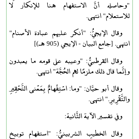
"وحاصله أنَّ الاستفهام هنا للإنكار لا
للاستعلام" انتهى.
وقال الإيجيُّ: "أنكر عليهم عبادة الأصنام"
انتهى. [جامع البيان - الإيجي (905 هـ)]
وقال القرطبيُّ: "وعيبه على قومه ما يعبدون
وإنَّما قال ذلك ملزمًا لهم الحُجَّة" انتهى.
وقال أبو حيَّان: "وما: اسْتِفْهامٌ بِمَعْنى التَّحْقِيرِ
والتَّقْرِيرِ." انتهى.
وفي تفسير الآية الثَّانية:
وقال الخطيب الشربينيُّ: "استفهام توبيخ