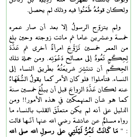
ولكان قومُهُ طَعَنُوا فيه وذلك لم يحصل.
ولم يتزوّج الرسولُ إلا بعد أن صار عمره
خمسة وعشرين عاما ثم ماتت زوجته وحين بلغ
من العمر خمسين تَزَوَّجَ امرأةً أخرى ثم عَدَّدَ
لِحِكَمٍ تَعُودُ إلى مصالح دَعْوَتِه. ومن جملة تلك
الحِكَم أن تنتشِرَ شريعَتُهُ بطريق النساء إلى
النساء. فتأملوا! فلو كان الأمر كما يقولُ السُّفَهَاءُ
عنه لكان عَدَّدَ الزواجَ قبل أن يبلُغَ خمسين سنة
كما هو شأن المنهمكين في هذه الأمور!! ومن
الدليل على أنه لم يكن متعلّقَ القلب بالنساء ما
رواه مسلمٌ عن عائشة رضي الله عنها أنّـها قالت
: "
مَا كَانَتْ تَمُرُّ لَيْلَتِي على رسولِ الله صلى الله