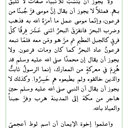
ولا يجوز أن يُنسَبَ للأنبياء صفاتٌ لا تليق
بـهم. فمثلاً لا يجوز أن يقال إنَّ موسى فرَّ جُبنًا من
فرعون، وإنّما موسى عمل ما أمرَهُ الله به فذهب
وضرب البحرَ فانفرَقَ البحرُ اثنى عَشَرَ فِرقًا كلّ
فرقٍ كالجبل العظيم ثم مرَّ هو ومَن معه فلمّا تبعه
فرعونُ عاد البحرُ كما كان ومات فرعون. ولا
يجوز أن يقال إن محمدًا صلى الله عليه وسلم قد
هُزِمَ في معركةٍ من المعارك، إنما الرسولُ ثابتٌ
والذين خالفوه ولم يطيعوه هم خَسِرُوا. وكذلك لا
يجوز أن يقال أن النبي صلى الله عليه وسلم حين
هاجر من مكة إلى المدينة هرب وفرَّ جبناً
والعياذ بالله.
واعلموا إخوة الإيمان أن اسم لوط أعجميّ