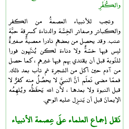
والكُفْرِ
وتجب للأنبياء العصمةُ من الكفر
والكبائر وصغائر الخِسَّة والدناءة كسرقة حبَّة
عنب. وقد يحصل من بعضهم نادرا معصيةٌ صغيرةٌ
ليس فيها خسّةٌ ولا دناءة لكن يُنبَّهون فورا
للتّوبة قبل أن يقتدي بهم فيها غيرهم ، كما حصل
من آدم حين أكل من الشجرة ثم تاب بعد ذلك.
فممّا مضى نَعلَم أنَّ النبيَّ لا يحصُلُ منه كفرٌ لا
قبل النبوة ولا بعدها ، لأن الله يَحفَظُه ويُلهِمُه
الإيمانَ قبل أن يَنـزِل عليه الوحي.
نَقل إجماع العلماء علَى عِصمة الأنبياء