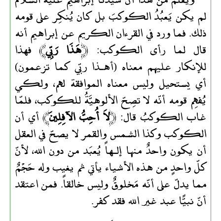
لم يكن يَعبُدُ الكوكبَ بل كان يُنكِر على قومه
ذلك. فما ورد في القرءان الكريم عن إبراهيم أنه
قال لما رأى الكوكب: ﴿
هَذَا رَبِّي
﴾ فهذا
للإنكار عليهم معناه (أهـذا ربّي كما تزعمون)
أي يستحيل وليس معناه الموافقة لهم، ولكي
يُفهِم قومه أنّه لا تصِحّ الألوهيَّةُ للكوكب، فلمّا
غاب الكوكبُ قال: ﴿
لاَ أُحِبُّ الآفِلِينَ
﴾ أي أن
الكوكب وكذا الشمس والقمر لا يصحّ في العقل
أن يكون واحدٌ منها إلـهاً يُعبَد من دون الله، لأنّ
كلّ واحدٍ من هذه الأشياء يأتي ثم يغيب وله حَجْمٌ
مما يدلّ على أنّه مَخلوقٌ وليس خالقاً. فمن اعتقد
أنّ نبيًّا عبد غير الله فقد كفر.