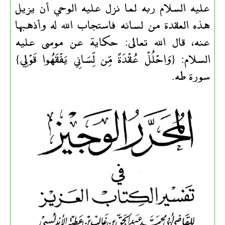
عليه السلام ربه لما نزل عليه الوحي أن يزيل
هذه العقدة من لسانه فاستجاب الله له وأذهبها
عنه، قال الله تعالى: حكاية عن موسى عليه
السلام: {وَاحْلُلْ عُقْدَةً مِّن لِّسَانِي يَفْقَهُوا قَوْلِي}
سورة طه.