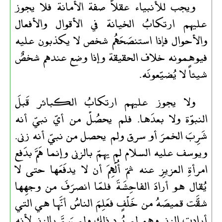
ويجب للأنبياء عقلاً صفة الأمانة فلا يجوز
عليهم ارتكابُ الخيانة في الأقوال والأفعال
والأحوال فإذا استنصَحَهُم شخص لا يكذبون عليه
فيوهمونه خلاف الحقيقة وإذا وضع عندهم شخصٌ
شيئاً لا يُضيّعونَه.
ولا يجوز عليهم ارتكابُ الكبائر قَبلَ
النبوّة ولا بعدَها. فلم يحصُلْ من أيّ نبيّ أنه
شَرِبَ الخمرَ أو سرق ولم يحصل من نبيّ أنه زنى.
ويوسف عليه السلام لم يهمّ بالزنى وإنما هَمَّ بدَفع
امرأةِ العزيزِ عنه ثمّ أُلْهِمَ أن لا يدفَعَها حتى لا
يُقال هو أرادَ الفاحِشَةَ فلمّا انصرَفَ من وجهِها
شقَّت قميصَهُ من خَلْفٍ فعَلِمَ الناسُ أنَّها هي التي
أرادت الزنى وهو لم يُرد ذلك ولم يَهمَّ بالزنى لأنه