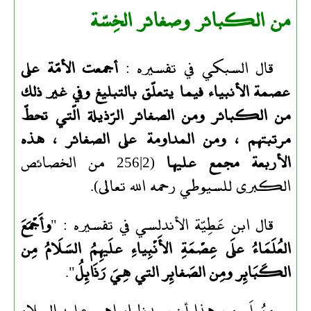
من الكبائر وصغائر الخِسّة
قال السبكي في تفسيره :
أجمعت الأمّة على
عصمة الأنبياء فيما يتعلّق بالتبليغ وفي غير ذلك
من الكبائر ومن الصغائر الرّذيلة الّتي تحطّ
مرتبتهم ، ومن المداومة على الصغائر ، هذه
الأربعة مجمع عليها
(2|256 من الخصائص
الكبرى للسيوطي رحمه الله تعالى).
قال ابن عَطِيّة الأندلسي في تفسيره : "
وأَجْمَعَ
العُلَمَاءُ علَى عِصْمَةِ الأَنْبِياءِ علَيهِمُ السَلَامُ مِن
الكَبَائِر ومِن الصَغائِر التي هِيَ رَذَائِلُ
".
ويُعلَم من هذا أن سيدنا إبراهيم عليه السلام