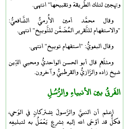
وتهجين لتلك الطَّريقة وتقبيحها" انتهى.
وقال محمَّد أمين الأُرميُّ الشَّافعيُّ:
"والاستفهام للتَّقرير المُضَمَّن للتَّوبيخ" انتهى.
وقال البغويُّ: "استفهام توبيخ" انتهى.
ومثلَهم قال أبو الحسن الواحديُّ ومحيي الدِّين
شيخ زاده والرَّازيُّ والقرطبيُّ وآخرون.
الفَرقُ بين الأنبياءِ والرُّسُلِ
اعلم أن النبيَّ والرَّسولَ يشتركانِ في الوَحي،
فكلٌّ قد أوْحَى الله إليه بشرعٍ يَعْمَلُ به لتبليغِه