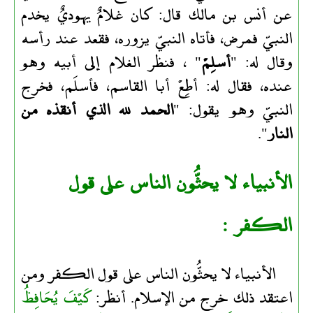
عن أنس بن مالك قال: كان غلامٌ يهوديٌ يخدم
النبيّ فمرض، فأتاه النبيّ يزوره، فقعد عند رأسه
وقال له: "
أسلِمْ
" ، فنظر الغلام إلى أبيه وهو
عنده، فقال له: أطِعْ أبا القاسم، فأسلَم، فخرج
النبيّ وهو يقول: "
الحمد لله الذي أنقذه من
النار
".
الأنبياء لا يحثُّون الناس على قول
الكفر :
الأنبياء لا يحثُّون الناس على قول الكفر ومن
اعتقد ذلك خرج من الإسلام. أنظر:
كَيْفَ يُحَافِظُ