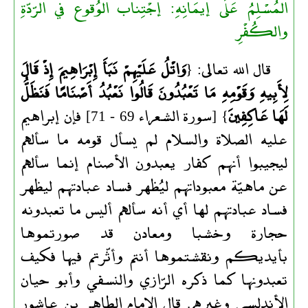
المُسْلِمُ عَلَى إيمَانِهِ: إجْتِناب الوُقوع في الرّدّةِ
والكُفْرِ
قال الله تعالى: {
وَاتْلُ عَلَيْهِمْ نَبَأَ إِبْرَاهِيمَ إِذْ قَالَ
لِأَبِيهِ وَقَوْمِهِ مَا تَعْبُدُونَ قَالُوا نَعْبُدُ أَصْنَامًا فَنَظَلُّ
لَهَا عَاكِفِينَ
} [سورة الشعراء 69 - 71] فإن إبراهيم
عليه الصلاة والسلام لم يسأل قومه ما سألهم
ليجيبوا أنهم كفار يعبدون الأصنام إنما سألهم
عن ماهيّة معبوداتهم ليُظهر فساد عبادتهم ليظهر
فساد عبادتهم لها أي أنه سألهم أليس ما تعبدونه
حجارة وخشبا ومعادن قد صورتموها
بأيديكم ونقشتموها أنتم وأثّرتم فيها فكيف
تعبدونها كما ذكره الرّازي والنسفي وأبو حيان
الأندلسي وغيرهم. قال الإمام الطاهر بن عاشور