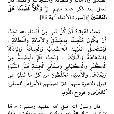
تعالى بعد ذكر عدد منهم: ﴿
وَكُلاًّ فَضَّلْنَا عَلَى
العَالمَينَ
﴾ [سورة الأنعام آية 86].
يَجِبُ اعْتِقَادُ أَنَّ كُلَّ نَبِيٍ مِنْ أَنْبِيَاءِ اللهِ يَجِبُ
أَنْ يَكُونَ مُتَّصِفًا بِالصِّدْقِ وِالأمانَةِ والْفَطانَةِ ،
فَيَسْتَحيلُ عَلَيْهِمْ الْكَذِبُ وَالْخِيانَةُ وَالرَّذَالَةُ
وَالسَّفاهَةُ وَالْبَلاَدَةُ ، وَتَجِبُ لَهُمْ الْعِصْمَةُ مِنَ
الْكُفْرِ وَالْكَبَائِرِ وَصَغَائِرِ الْخِسَّةِ قَبْلَ النُّبُوَةِ
وَبَعْدَهَا. والأَنبِيَاء مَحْفُظون من كل ما يُنفِّرُ عن
قبول الدّعوة منهم. فلا تصيبهم الأمراض المنفّرة
كالبَرَص وخروج الدُّودِ.
قال رسول الله صلى الله عليهه وسلم : «
مَا