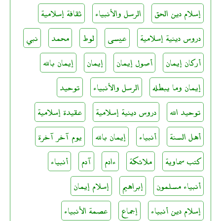
إسلام دين الحق
الرسل والأنبياء
ثقافة إسلامية
دروس دينية إسلامية
عيسى
لوط
محمد
نبي
أركان إيمان
أصول إيمان
إيمان
إيمان بالله
إيمان وما يبطله
الرسل والأنبياء
توحيد
توحيد الله
دروس دينية إسلامية
عقيدة إسلامية
أهل السنة
أنبياء
إيمان بالله
يوم آخر آخرة
كتب سماوية
ملائكة
ءادم
آدم
أنبياء
أنبياء مسلمون
إبراهيم
إسلام إيمان
إسلام دين أنبياء
إجماع
عصمة الأنبياء