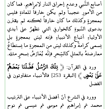
أصابع النَّبي وعدم إحراق النار لإبراهيم. فما كان
من الأمورِ عجيباً ولم يكن خارقاً للعادةِ فليس
بمعجزةٍ وكذلك ما كان خارقاً لكنه لم يقترن
بدعوى النّبوةِ كالخوارقِ التي تظهرُ على أيدي
الأولياءِ أتباعِ الأنبياءِ فإنه ليسَ بمعجزةٍ بل
يسمى كرامةً وكذلك ليسَ من المعجزةِ ما يستطاعُ
معارضتهُ بالمثلِ كالسِّحرِ فإنَّه يُعَارَضُ بسحرٍ مثله.
ورد في القرآن: ﴿
تِلْكَ الرُّ‌سُلُ فَضَّلْنَا بَعْضَهُمْ
عَلَىٰ بَعْضٍ
﴾ [البقرة 253] فالأنبياء متفاوتون في
الفضل
وورد في الشرع أنّ أفضل الأنبياء على الترتيب
محمد ثم إبراهيم ثم موسى ثم عيسى ثم نوح