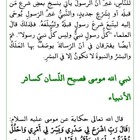
للنّاسِ، غيرَ أنّ الرسولَ يأتي بنسخِ بعضِ شرعِ مَن
قبلَه أو بِشَرْعٍ جديدٍ، والنَّبيُّ غيرُ الرّسولِ يُوحَى
إليه ليتّبعَ شرعَ رسولٍ قبلَهُ وليُبلّغَهُ. فلذلكَ قالَ
العلماء "كلُّ رسولٍ نبيٌّ وليس كلُّ نبيٍّ رسولا". ثمّ
أيضًا يفترقان في أنّ الرّسالةَ يوصَفُ بها المَلَكُ
والبشرُ والنبوةَ لا تكونُ إلا في البشرِ.
نبي الله موسى فصيح اللّسان كسائر
الأنبياء
قال الله تعالى حكاية عن موسى عليه السلام:
{
قَالَ رَبِّ اشْرَحْ لِي صَدْرِي وَيَسِّرْ لِي أَمْرِي وَاحْلُلْ
عُقْدَةً مِّن لِّسَانِي يَفْقَهُوا قَوْلِي
} سورة طه، أي حتى