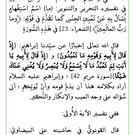
في تفسيره التحرير والتنوير: (ما) اسْمُ اسْتِفْهامٍ
يُسْألُ بِهِ عَنْ تَعْيِينِ الجِنْسِ كَما تَقَدَّمَ في قَوْلِهِ: ﴿وما
رَبُّ العالَمِينَ﴾ [الشعراء: 23] في هَذِهِ السُّورَةِ
قال الله تعالى إخبارًا عن سيِّدنا إبراهيم: {
إِذْ
قَالَ لِأَبِيهِ وَقَوْمِهِ مَا تَعْبُدُونَ
} و {
إِذْ قَالَ لِأَبِيهِ يَا
أَبَتِ لِمَ تَعْبُدُ مَا لَا يَسْمَعُ وَلَا يُبْصِرُ وَلَا يُغْنِي عَنْكَ
شَيْئًا
}[سورة مريم 42] ؛ وإبراهيم عليه السلام
أراد بكلامه هذا أن يذمَّ قومه وأنْ يُوبِّخهم ؛ أتى
سُؤاله على وجه العيب والإنكار والتَّحقير.
ففي تفسير الآية الأُولى:
قال القونويُّ في حاشيته على البيضاويِّ: