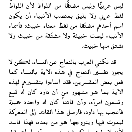
ليس عربيًّا وليس مشتقًّا من اللواط لأن اللواط
لفظ عربي ولا يليق بمنصب الأنبياء أن يكون
اسم أحدهم مشتّقا من لفظ معناه خبيث، فأسماء
الأنبياء ليست خبيثة ولا مشتّقة من خبيث ولا
يشتق منها خبيث.
قد تكني العرب بالنعاج عن النساء، لكن لا
يجوز تفسير النعاج في هذه الآية بالنساء كما
فعل بعض المفسرين، فقد أساءوا بتفسيرهم لهذه
الآية بما هو مشهور من أن داود كان له تسع
وتسعون امرأة، وأن قائداً كان له واحدة جميلة
فأعجب بها داود، فأرسل هذا القائد إلى المعركة
ليموت فيها ويتزوجها هو من بعده، فهذا فاسد
لأنه لا يليق ما ذكر فيه بنبي من أنبياء الله، قال