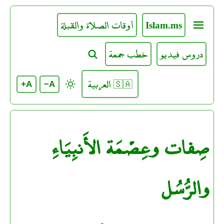
Islam.ms
أوقات الصلاة والقبلة
دروس فيديو
خطب جمعة
🇸🇦 العربية
A+
A−
صِفات وعِصْمَة الأَنبِيَاءِ
والرُّسُل