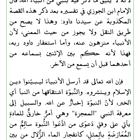
الإمام ابن الجوزي في تفسيره بعد ذكر هذه القصة
المكذوبة عن سيدنا داود: وهذا لا يصح من
طريق النقل ولا يجوز من حيث المعنى، لأن
الأنبياء منزهون عنه، وأما استغفار داود ربه،
فهذا لأنه حكم بين الإثنين بسماعه من
أحدهما قبل أن يسمع من الآخر.
فإن الله تعالى قد أرسل الأنبياءَ ليـبـيّنوا ديـن
الإسلام ويـنشروه. والنُبوّة اشتقاقها من النبأ أي
الخبر، لأنّ النبوّة إخبارٌ عن الله. والسبيل إلى
معرفة النبي "المعجزة" وهي أمرٌ خارقٌ للعادةِ
يأتي على وفقِ دَعوَى من ادَّعَوا النُّبوة سالِمٌ من
المُعَارَضَةِ بالِمثلِ، كانفجار الماء الزُّلال من بين