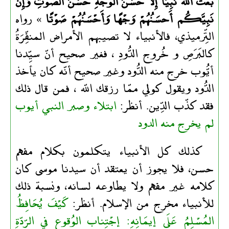
بَعَثَ الله نَبِيًّا إِلاَّ حَسَنَ الْوَجْهِ حَسَنَ الصَّوْتِ وَإِنَّ
نَبِيَّكُم أَحسَنُهُمْ وَجْهًا وَأَحْسَنُهُمْ صَوْتًا
» رواه
التِّرميذي، فالأنبياء ﻻ تصيبهم اﻷمراض المنفِّرَةُ
كالبَرَصِ و خُروج الدُّودِ ، فغير صحيح أنّ سيِّدنا
أيُّوب خرج منه الدُّود وغير صحيح أنّه كان يأخذ
الدُّود ويقول كولي ممّا رزقك اللّه ، فمن قال ذلك
فقد كذّب الدِّين. أنظر:
ابتلاء وصبر النبي أيوب
لم يخرج منه الدود
كذلك كل الأنبياء يتكلمون بكلام مفهم
حسن، فلا يجوز أن يعتقد أن سيدنا موسى كان
كلامه غير مفهم ولا يطاوعه لسانه، ونسبة ذلك
للأنبياء مخرج من الإسلام. أنظر:
كَيْفَ يُحَافِظُ
المُسْلِمُ عَلَى إيمَانِهِ: إجْتِناب الوُقوع في الرّدّةِ