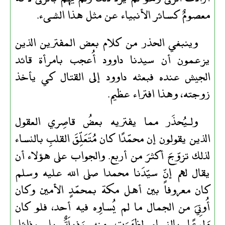
معصومٌ كسائر الأنبياء عن مثل هذا الشىء.
وينبغي الحذر من كلام بعض المفترين الذين
يزعمون أن سيدنا داوود أُعجب بامرأة قائد
الجيش عنده فبعثه داوود إلى القتال كي يأخذ
زوجته، وهذا افتراء عظيم.
ولـيُحذَر مما يفتريه بعضُ قاصِري العقول
الذين يقولون إن محمّدًا كان مُتَعَلِّقَ القلبِ بالنساء
لذلك تزوّجَ أكثرَ من أربع. والجواب على هؤلاء أن
يقال لهم إنّ سيّدَنا محمدا صلى الله عليه وسلم
كان معروفاً بين أهل مكة بمحمّدٍ الأمين وكان
أُوتِيَ من الجمال ما لم يُساوِه فيه أحد، فلو كان
وَلوعًا بالنساء لظهَرَت منه رَذِيلَةٌ بل رذائل