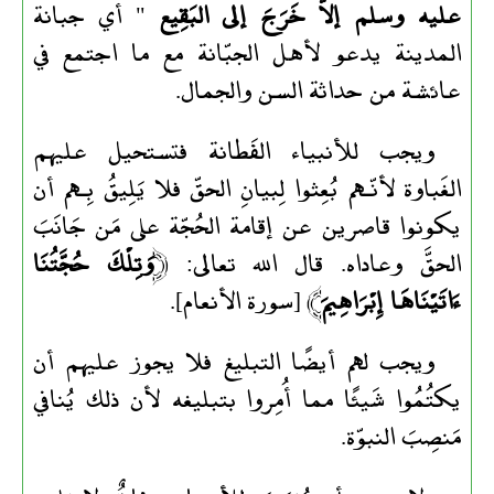
عليه وسلم إلاّ خَرَجَ إلى البَقِيع
" أي جبانة
المدينة يدعو لأهل الجبّانة مع ما اجتمع في
عائشة من حداثة السن والجمال.
ويجب للأنبياء الفَطانة فتستحيل عليهم
الغَباوة لأنّـهم بُعِثوا لِبيانِ الحقّ فلا يَلِيقُ بِـهم أن
يكونوا قاصرين عن إقامة الحُجّة على مَن جَانَبَ
الحقَّ وعاداه. قال الله تعالى: ﴿
وَتِلْكَ حُجَّتُنَا
ءَاتَيْنَاهَا إِبْرَاهِيمَ
﴾ [سورة الأنعام].
ويجب لهم أيضًا التبليغ فلا يجوز عليهم أن
يكتُمُوا شَيئًا مما أُمِروا بتبليغه لأن ذلك يُنافي
مَنصِبَ النبوّة.