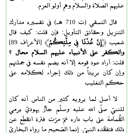
عليهم الصلاة والسلام وهم أولو العزم.
قال النسفي (ت 710 هـ) في تفسيره مدارك
التنزيل وحقائق التأويل: فإن قلت: كيف قال
شعيب ﴿
إِنْ عُدْنَا فِى مِلَّتِكُمْ
﴾ [الأعراف 89]
والكفر على الأنبياء عليهم السلام محال
؟
قلت: أراد عود قومه إلا أنه يضم نفسه في جملتهم
وإن كان بريئاً من ذلك إجراء لكلامه على
حكم التغليب
لا أصل لما يرويه كثير من الناس أنه كان
للنبيّ صلّى الله عليه وسلّم جارٌ يهوديّ يرمي
القُمامة على باب داره ثمّ مرّت فترة انقطع عن
ذلك فتفقّده النبيّ. إنما الصّحيح ما رواه البخاريّ