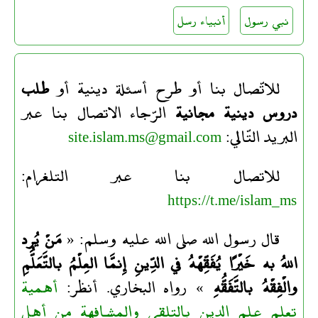
نبي رسول
أنبياء رسل
للاتّصال بنا أو طرح أسئلة دينية أو
طلب
دروس دينية مجانية
الرّجاء الاتصال بنا عبر
البريد التّالي:
site.islam.ms@gmail.com
للاتصال بنا عبر التلغرام:
https://t.me/islam_ms
قال رسول الله صلى الله عليه وسلم: «
مَنْ يُرِد
اللهُ به خَيْرًا يُفَقِّهْهُ في الدِّينِ إِنمَّا العِلْمُ بالتَّعَلُّمِ
والْفِقْهُ بالتَّفَقُّهِ
» رواه البخاري. أنظر:
أهمية
تعلم علم الدين بالتلقي والمشافهة من أهل