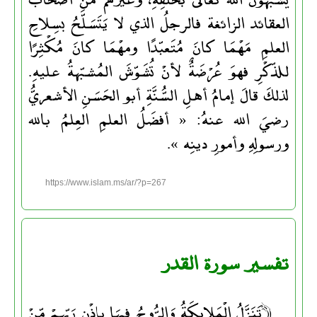
العقائد الزائغة فالرجلُ الذي لا يَتَسَلَّحُ بسِلاحِ
العلمِ مَهْمَا كانَ مُتَعبّدًا ومهْمَا كانَ مُكْثِرًا
للذّكْرِ فهوَ عُرْضَةٌ لأنْ تُشَوّشَ المُشبّهةُ عليهِ.
لذلكَ قالَ إمامُ أهلِ السُّنَّةِ أبو الحَسَنِ الأشعريُّ
رضيَ الله عنهُ: « أفضَلُ العلمِ العِلمُ بالله
ورسولِهِ وأمورِ دينِه ».
https://www.islam.ms/ar/?p=267
تفسير سورة القدر
﴿تَنَزَّلُ الْمَلائِكَةُ وَالرُّوحُ فِيهَا بِإِذْنِ رَبِّهِمْ مِّنْ