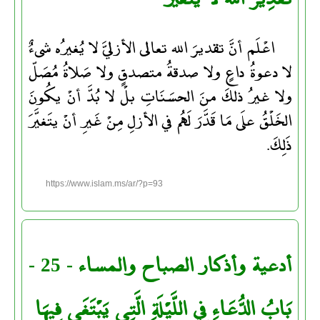
اعْلَم أنَّ تقديرَ الله تعالى الأزليَّ لا يُغيرُه شىءٌ
لا دعوةُ داعٍ ولا صدقةُ متصدقٍ ولا صَلاةُ مُصَلّ
ولا غيرُ ذلكَ منَ الحسَنَاتِ بلْ لا بُدَّ أنْ يكُونَ
الخَلْقُ علَى مَا قَدَّرَ لَهُم في الأزلِ مِنْ غَيرِ أنْ يتَغيَّرَ
ذَلِكَ.
https://www.islam.ms/ar/?p=93
أدعية وأذكار الصباح والمساء - 25 -
بَابُ الدُّعَاءِ فِي اللَّيْلَةِ الَّتِي يَبْتَغَى فِيهَا