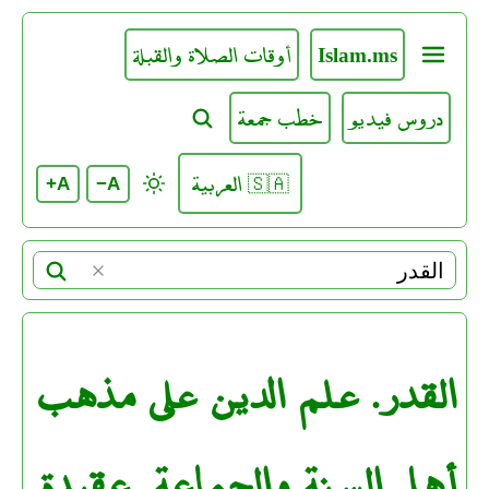
Islam.ms
أوقات الصلاة والقبلة
دروس فيديو
خطب جمعة
🇸🇦 العربية
A+
A−
القدر. علم الدين على مذهب
أهل السنة والجماعة. عقيدة