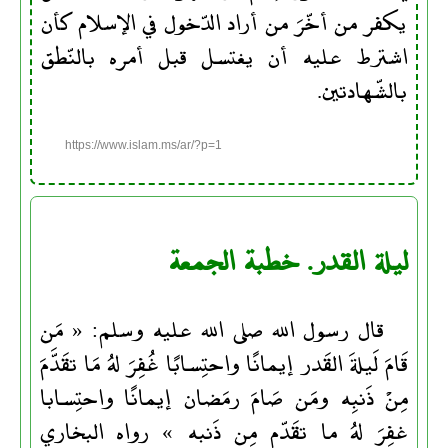
يكفر من أخّرَ من أراد الدّخول في الإسلام كأن
اشترط عليه أن يغتسل قبل أمره بالنّطق
بالشّهادتين.
https://www.islam.ms/ar/?p=1
ليلة القدر. خطبة الجمعة
قال رسول الله صلى الله عليه وسلم: « مَن
قَامَ لَيلةَ القَدر إيمانًا واحتِسابًا غُفِرَ لهُ مَا تقَدَّمَ
مِنْ ذَنبِه ومَن صَامَ رمَضان إيمانًا واحتِسابا
غفِرَ لهُ ما تقَدّم مِن ذَنبه » رواه البخاري