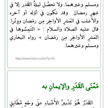
ومسلم وغيرهما. ولا تحصُل ليلةُ القَدر إلا في
شهرِ رمضانَ وقد تكون في أوّله أو آخره
والأغلب في العَشرِ الأواخِر مِن رمَضان ووِتْرا.
قال عليه الصلاة والسلام : « التَمِسُوها في
العَشرِ الأواخِر مِن رمَضان » رواه البخاري
ومسلم وغيرهما.
https://www.islam.ms/ar/?p=91
مَعْنَى القَدَرِ والإيمانِ به
القَدَرُ هُوَ تَدْبيرُ الأَشْياءِ علَى وجْهٍ مُطَابِقٍ