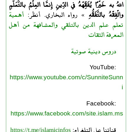
اللهُ به خَيْرًا يُفَقِّهْهُ في الدِّينِ إِنمَّا العِلْمُ بالتَّعَلُّمِ
والْفِقْهُ بالتَّفَقُّهِ
» رواه البخاري. أنظر:
أهمية
تعلم علم الدين بالتلقي والمشافهة من أهل
المعرفة الثقات
دروس دينية صوتية
YouTube:
https://www.youtube.com/c/SunniteSunn
i
Facebook:
https://www.facebook.com/site.islam.ms
قناتنا على التلغرام:
https://t.me/islamicinfos