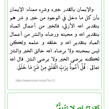
والإيمان بالقدر خيره وشره معناه: الإيمان
بأن كل ما دخل في الوجود من خير و شر هو
بتقدير الله الأزلي، فالخير من أعمال العباد
بتقدير الله و محبته ورضاه، والشر من أعمال
العباد بتقدير الله و خلقه و علمه ولكن
ليس بمحبته ولا برضاه. الله خالق الخير والشرّ
لكنه يرضى الخير ولا يرضى الشرّ. قال الله
تعالى : قُلْ أَعُوذُ بِرَبِّ الْفَلَقِ مِنْ شَرِّ مَا خَلَقَ.
https://www.islam.ms/ar/?p=11
تَقدِيْرُ الله لا يَتَغيَّرُ