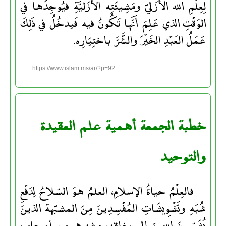
لِعِلْمِ الله الأزَليّ ومَشِيئَتِه الأزَليَّةِ فيُوجِدُها في
الوَقْتِ الذي عَلِمَ أَنَّها تَكُونُ فيه فَيدخُلُ في ذَلِكَ
عَمَلُ العَبْدِ الخَيْرَ والشَّرَّ باختِيَارِه.
https://www.islam.ms/ar/?p=92
خطبة الجمعة أهمية علم العقيدة
والتوحيد
فالعِلْمُ حياةُ الإسلامِ، العلمُ هوَ السّلاحُ لِدَفْعِ
شُبَهِ وتَشْوِيشَاتِ المُفْسِدِينَ مِنَ المشبّهة الذينَ
يُشَبّهونَ الله تعالى بخلقِهِ، وغيرهم من أصحاب