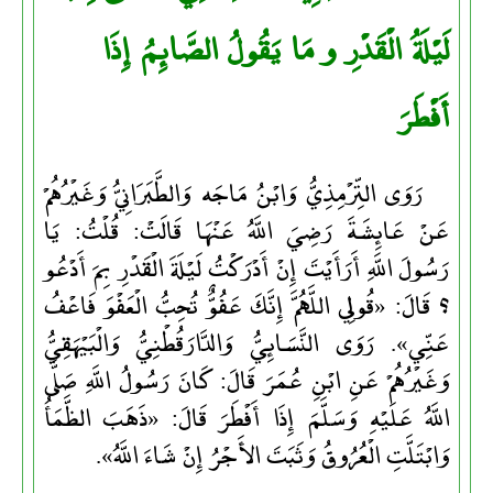
لَيْلَةُ الْقَدْرِ و مَا يَقُولُ الصَّائِمُ إِذَا
أَفْطَرَ
رَوَى التِّرْمِذِيُّ وَابْنُ مَاجَه وَالطَّبَرَانِيُّ وَغَيْرُهُمْ
عَنْ عَائِشَةَ رَضِيَ اللَّهُ عَنْهَا قَالَتْ: قُلْتُ: يَا
رَسُولَ اللَّهِ أَرَأَيْتَ إِنْ أَدْرَكْتُ لَيْلَةَ الْقَدْرِ بِمَ أَدْعُو
؟ قَالَ: «قُولِي اللَّهُمَّ إِنَّكَ عَفُوٌّ تُحِبُّ الْعَفْوَ فَاعْفُ
عَنِّي». رَوَى النَّسَائِيُّ وَالدَّارَقُطْنِيُّ وَالْبَيْهَقِيُّ
وَغَيْرُهُمْ عَنِ ابْنِ عُمَرَ قَالَ: كَانَ رَسُولُ اللَّهِ صَلَّى
اللَّهُ عَلَيْهِ وَسَلَّمَ إِذَا أَفْطَرَ قَالَ: «ذَهَبَ الظَّمَأُ
وَابْتَلَّتِ الْعُرُوقُ وَثَبَتَ الأَجْرُ إِنْ شَاءَ اللَّهُ».