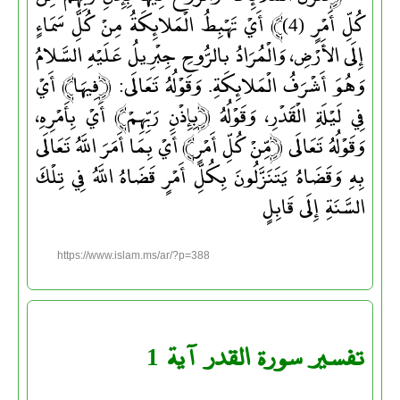
كُلِّ أَمْرٍ (4)﴾ أَيْ تَهْبِطُ الْمَلائِكَةُ مِنْ كُلِّ سَمَاءٍ
إِلَى الأَرْضِ، وَالْمُرَادُ بالرُّوحِ جِبْرِيلُ عَلَيْهِ السَّلامُ
وَهُوَ أَشْرَفُ الْمَلائِكَةِ. وَقَوْلُهُ تَعَالَى: ﴿فِيهَا﴾ أَيْ
فِي لَيْلَةِ الْقَدْرِ، وَقَوْلُهُ ﴿بِإِذْنِ رَبِّهِمْ﴾ أَيْ بِأَمْرِهِ،
وَقَوْلُهُ تَعَالَى ﴿مِّنْ كُلِّ أَمْرٍ﴾ أَيْ بِمَا أَمَرَ اللَّهُ تَعَالَى
بِهِ وَقَضَاهُ يَتَنَزَّلُونَ بِكُلِّ أَمْرٍ قَضَاهُ اللَّهُ فِي تِلْكَ
السَّنَةِ إِلَى قَابِلٍ
https://www.islam.ms/ar/?p=388
تفسير سورة القدر آية 1