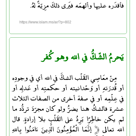
فأقدَره عليها وألهمَه فيَرى ذلكَ مزِيّةً لهُ.
https://www.islam.ms/ar/?p=802
يَحرمُ الشّكُّ في الله وهو كُفر
مِنْ معَاصِي القَلْب الشكَّ في الله أي في وجودِه
أو قُدرَتهِ أو وَحْدانيته أو حكمتِه أو عَدلِه أو
في عِلْمِه أو في صفة أخرى من الصفات الثلاث
عشرة فالشكُ هنا يضرُّ ولو كان مجرّدَ تردُّد ما
لم يكن خاطِرًا يَرِدُ على القَلْب بلا إرادةٍ. قال
الله تعالى ﴿ إنَّمَا الْمُؤْمِنُونَ الَّذِينَ ءَامَنُوا بِاللهِ