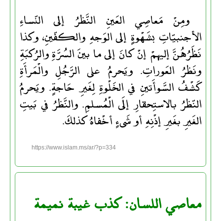
ومِنْ مَعاصِي العَينِ النَّظرُ إلى النّساءِ
الأجنبيّاتِ بشَهْوةٍ إلى الوَجهِ والكفّينِ، وكذا
نَظَرُهُنَّ إليهمْ إنْ كانَ إلى ما بينَ السُرَّةِ والرُكبَةِ
ونَظرُ العَوراتِ. ويَحرمُ على الرَّجُلِ والْمَرأَةِ
كَشْفُ السَّوأَتينِ في الخَلْوةِ لِغَيرِ حَاجةٍ. ويَحرمُ
النّظرُ بالاستِحقارِ إلَى الْمُسلمِ. والنَّظرُ في بَيتِ
الغَيرِ بغَيرِ إذْنِهِ أو شَىءٍ أخْفاهُ كذلكَ.
https://www.islam.ms/ar/?p=334
معاصي اللسان: كذب غيبة نميمة