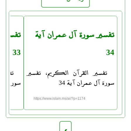
تفسير سورة آل عمران آية
تفسير س
33
34
تفسير القرآن الكريم، تفسير
تفسير
سورة آل عمران آية 34
سورة آل ع
https://www.islam.ms/ar/?p=1174