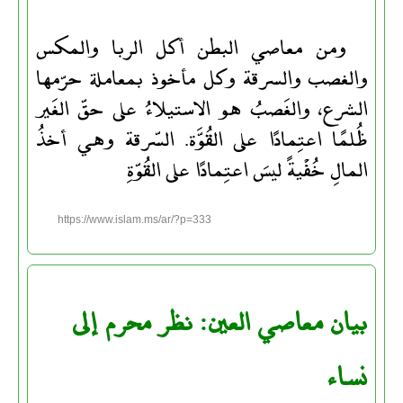
ومن معاصي البطن أكل الربا والمكس
والغصب والسرقة وكل مأخوذ بمعاملة حرّمها
الشرع، والغَصبُ هو الاستيلاءُ على حقّ الغَير
ظُلمًا اعتِمادًا على القُوَّة. السّرقة وهي أخذُ
المالِ خُفْيةً ليسَ اعتِمادًا على القُوّةِ
https://www.islam.ms/ar/?p=333
بيان معاصي العين: نظر محرم إلى
نساء