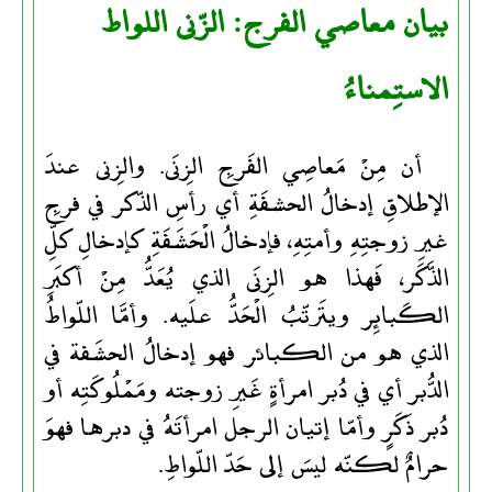
بيان معاصي الفرج: الزّنى اللواط
الاستِمناءُ
أن مِنْ مَعاصِي الفَرجِ الزِنَى. والزِنى عندَ
الإطلاقِ إدخالُ الحشفَةِ أي رأسِ الذّكر في فرجِ
غيرِ زوجتِهِ وأمتِهِ، فإدخالُ الْحَشَفَةِ كإدخالِ كلِّ
الذَّكَر، فَهذا هو الزِنَى الذي يُعَدُّ مِنْ أكبَرِ
الكَبائِر ويتَرتّبُ الْحَدُّ علَيه. وأمَّا اللّواطُ
الذي هو من الكبائر فهو إدخالُ الحشَفة في
الدُّبر أي في دُبر امرأةٍ غَيرِ زوجته ومَمْلُوكَتِه أو
دُبر ذَكَرٍ وأمّا إتيان الرجل امرأتَهُ في دبرها فهوَ
حرامٌ لكنّه ليسَ إلى حَدّ اللّواطِ.