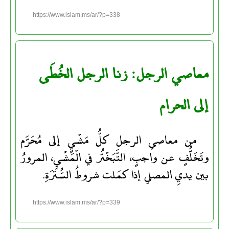
https://www.islam.ms/ar/?p=338
معاصي الرجل: زنا الرجل الخُطَى
إلى الحرام
من معاصي الرجل كلُّ مَشْيٍ إلى مُحَرَّم
وتَخَلُّفٍ عن واجبٍ، التَّبَخْتُر في الْمَشْيِ، المرورُ
بين يديِ المصلي إذا كمَلت شروطُ السُّترَةِ.
https://www.islam.ms/ar/?p=339