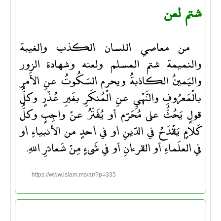
شتم لعن
من معاصي اللسان الكذب والغيبة
والنميمة شتم المسلم ولعنه وشهادة الزور
واليَمينُ الكاذبةُ ويحرم السّكُوتُ عنِ الأَمرِ
بالْمَعرُوفِ والنَّهْيِ عنِ الْمُنكَرِ بغَيرِ عُذْرٍ وكلُّ
قولٍ يَحُثُّ على مُحَرّم أو يُفَتّرُ عنْ واجِبٍ وكلُّ
كَلامٍ يَقْدَحُ في الدّينِ أو في أحدٍ من الأنبياءِ أو
في العلَماءِ أو القرءانِ أو في شَىءٍ مِنْ شَعائرِ اللهِ.
https://www.islam.ms/ar/?p=335