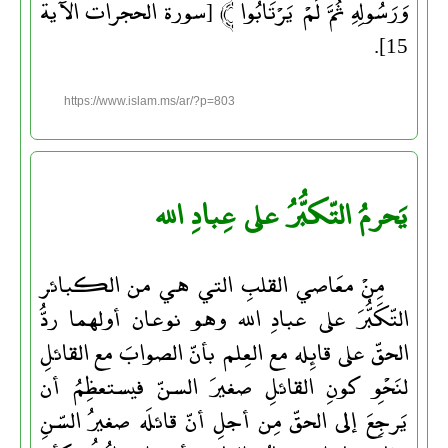
وَرَسُولِهِ ثُمَّ لَمْ يَرْتَابُوا ﴾ [سورة الحجرات الآية
15].
https://www.islam.ms/ar/?p=803
يَحرمُ التّكبُّرُ على عِبادِ الله
مِنْ معَاصي القلبِ التي هي من الكبائر
التّكَبُّرَ على عبادِ الله وهو نوعان أولهما ردُّ
الحقّ على قائِله مع العِلم بأنّ الصوابَ مع القائلِ
لنَحْوِ كونِ القائلِ صغيرَ السنّ فيستعظِمُ أن
يَرجِعَ إلى الحقّ مِن أجلِ أنّ قائلَه صغيرُ السّنِ