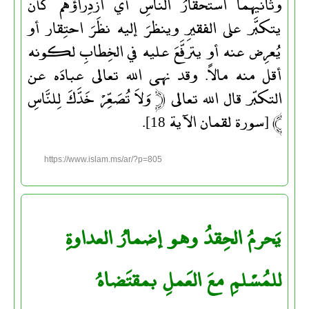
وثانيهما استحقارُ الناسِ أي ازدِراؤُهُم كأن
يتكبَّر على الفقيرِ وينظرَ إليه نظَرَ احتِقار أو
يُعرِض عنه أو يترفَّعَ عليه في الخِطابِ لكونه
أقل منه مالاً. وقد نهى الله تعالى عبادَه عن
التكبّر قال الله تعالى ﴿ وَلاَ تُصَعِّرْ خَدَّكَ لِلنَّاسِ
﴾ [سورة لقمان الآية 18].
https://www.islam.ms/ar/?p=805
يَحرمُ الحِقدُ وهو إضمارُ العداوةِ
للمُسْلمِ معَ العَملِ بمقتَضاهُ