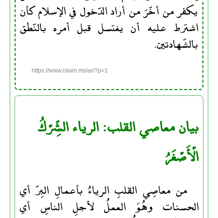
يكفر من أخّرَ من أراد الدّخول في الإسلام كأن
اشترط عليه أن يغتسل قبل أمره بالنّطق
بالشّهادتين.
https://www.islam.ms/ar/?p=1
بيان معاصي القلب: الرياء الشِّرْكُ
الْأَصْغَرُ
من معاصِي القلبِ الرياءُ بأعمالِ البِرّ أي
الحسنات وهُوَ العملُ لأجلِ الناسِ أي