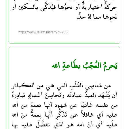
حركةٌ اختياريةٌ أو نحوُها فيُذكَّى بالسكين أو
نَحوِها مما لهُ حدٌ.
https://www.islam.ms/ar/?p=765
يَحرمُ العُجْبُ بطَاعةِ الله
من مَعاصِي القَلْبِ التي هي من الكبائر
أن يَشْهَد العبدُ عبادتَه ومَحاسِنَ أعْمالِهِ صَادِرةً
من نفسه غائبًا عن شهود أنها نعمة من الله
عليه أي غافلاً عن تَذَكُّرِ أنَّها نِعمةٌ منَ الله
علَيه أي أنّ الله هو الذي تفضَّلَ عليه بها