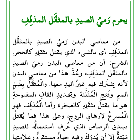
يحرم رَميُ الصيدِ بالمثقَّل المذفِّفِ
من معاصي البدن رَميُ الصيدِ بالمثقَّل
المذفِّفِ أي بالشىء الذي يقتل بثقلِهِ كالحجر.
الشرح: أن من معاصي البدن رميَ الصيدِ
بالمثقَّل المذفِّفِ، وعُدَّ هذا من معاصي البدن
لأنه يشتَرك فيه غيرُ اليدِ معها. والْمُثقَّلُ بِضَمِّ
الميم وفَتحِ الْمُثَلَّثة وتشديدِ القافِ المفتوحةِ
هو ما يقتلُ بثقَلِهِ كالصخرة وأما الْمُذفِّف فهو
الْمُسرِعُ لإزهاقِ الروحِ، وعلى هذا فما يُقتلُ
ببندق الرصاص الذي عُرف استعمالُه للصيدِ
مَيْتةٌ إلا أن يُدرَكَ وفيه حياةٌ مستقرةٌ وعلامتها