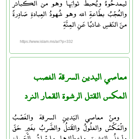
ليمدحُوهُ ويُحبطُ ثوابَها وهو من الكبائر
والعُجْبُ بطَاعةِ الله وهو شُهودُ العِبادةِ صَادِرةً
منَ النّفسِ غائبًا عَنِ المِنَّةِ
https://www.islam.ms/ar/?p=332
معاصي اليدين السرقة الغصب
المكس القتل الرشوة القمار النرد
ومنْ معاصي اليَدينِ السرقة والغَصْبُ
والْمَكْسُ والغلُولُ والقَتلُ والضَّربُ بغَيرِ حَقّ
وأخذُ الرّشوةِ وإعطاؤها وإحْراقُ الْحَيوانِ