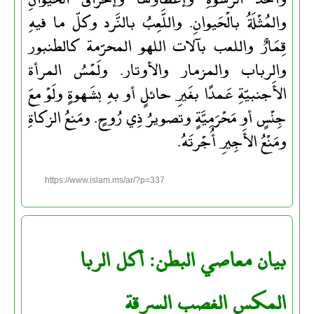
والمُثْلَةُ بالْحَيوانِ. واللَّعِبُ بالنَّرد وكلّ ما فيهِ
قِمَارٌ واللعب بآلات اللهو المحرّمة كالطنبور
والرباب والمزمار والأوتار. ولَمْسُ المرأة
الأَجنبيّةِ عَمدًا بغَيرِ حائلٍ أو بهِ بشَهوةٍ ولَوْ معَ
جِنْسٍ أو مَحْرَمِيَّةٍ وتصويرُ ذِي رُوحٍ. ومَنعُ الزكاةِ
ومَنْعُ الأَجِيرِ أُجْرتَهُ.
https://www.islam.ms/ar/?p=337
بيان معاصي البطن: أكل الربا
المكس الغصب السرقة