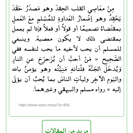
مِنْ معَاصِي القلب الحِقدَ وهو مَصدَرُ حَقَدَ
يَحْقِدُ وهو إضْمارُ العَداوةِ للمُسْلمِ معَ العَملِ
بمقتَضاهُ تصميمًا أو قولاً أو فعلاً فإذا لم يعمل
بمقتضى ذلك لا يكون معصية. وينبغي
للمسلم أن يحب لأخيه ما يحب لنفسه ففي
الصَّحِيح « مَنْ أحبَّ أن يُزَحزَحَ عنِ النارِ
وَيُدخَلَ الجَنَّةَ فلْتأتهِ مَنِيَّتُه وهو يؤمنُ بالله
واليَوم الآخِر وليأتِ الناسَ بما يُحبُ أن يؤتَى
إليه » رواه مسلم والبيهقي وغيرهما.
https://www.islam.ms/ar/?p=806
مزيد من المقالات