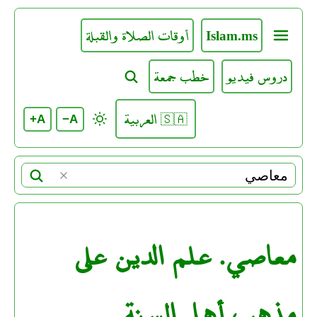
Islam.ms
أوقات الصلاة والقبلة
دروس فيديو
خطب جمعة
🇸🇦 العربية
A+
A−
معاصي. علم الدين على
مذهب أهل السنة