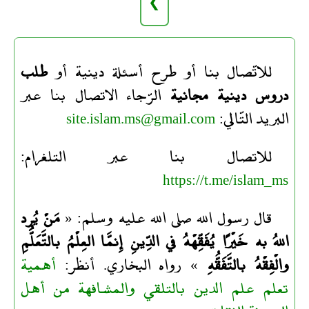
❯
للاتّصال بنا أو طرح أسئلة دينية أو
طلب
دروس دينية مجانية
الرّجاء الاتصال بنا عبر
البريد التّالي:
site.islam.ms@gmail.com
للاتصال بنا عبر التلغرام:
https://t.me/islam_ms
قال رسول الله صلى الله عليه وسلم: «
مَنْ يُرِد
اللهُ به خَيْرًا يُفَقِّهْهُ في الدِّينِ إِنمَّا العِلْمُ بالتَّعَلُّمِ
والْفِقْهُ بالتَّفَقُّهِ
» رواه البخاري. أنظر:
أهمية
تعلم علم الدين بالتلقي والمشافهة من أهل