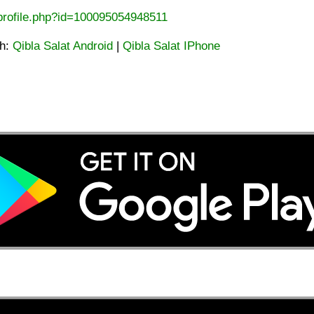
profile.php?id=100095054948511
ah:
Qibla Salat Android
|
Qibla Salat IPhone