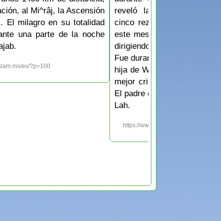
ción, al Mi^râj, la Ascensión
reveló la obligación de e
s. El milagro en su totalidad
cinco rezos diarios. Y fue
rante una parte de la noche
este mes que el Profeta r
ajab.
dirigiendo a todos los demá
Fue durante este mes cuand
islam.ms/es/?p=100
hija de Wahab quedó embar
mejor criatura, del Profet
El padre del Profeta se llam
Lah.
https://www.islam.ms/es/?p=99