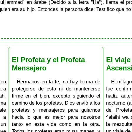
MuḤammad” en árabe (Debido a la letra "Ḥa"), llama el p
uien era su hijo. Entonces la persona dice: Testifico que n
El Profeta y el Profeta
El viaje
Mensajero
Ascens
con
Hermanos en la fe, no hay forma de
El milagro
ara
protegerse de esto ni de mantenerse
fue confi
ah.
firme en el bien, excepto siguiendo el
hadiz aute
oma
camino de los profetas. Dios envió a los
nocturno (al
ale
profetas y mensajeros para guiarnos
del Profe
s a
hacia lo que es mejor para nosotros
^alaihi wa
 un
tanto en esta vida como en la otra.
la mezquit
ye
Todos los profetas eran musulmanes, y
un viaje de