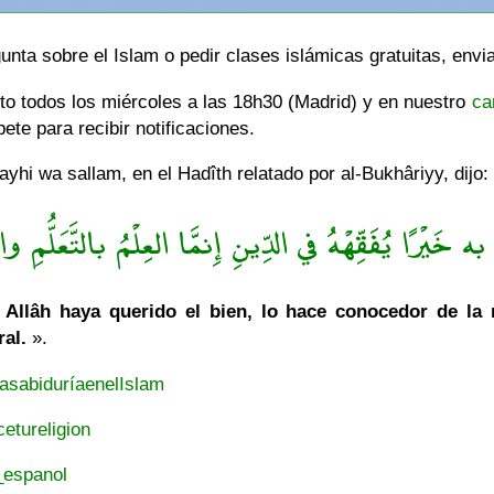
unta sobre el Islam o pedir clases islámicas gratuitas, envi
cto todos los miércoles a las 18h30 (Madrid) y en nuestro
ca
te para recibir notificaciones.
hi wa sallam, en el Hadîth relatado por al-Bukhâriyy, dijo:
ه خَيْرًا يُفَقِّهْهُ في الدِّينِ إِنمَّا العِلْمُ بالتَّعَلُّمِ والْ
Allâh haya querido el bien, lo hace conocedor de la re
ral.
».
asabiduríaenelIslam
etureligion
_espanol