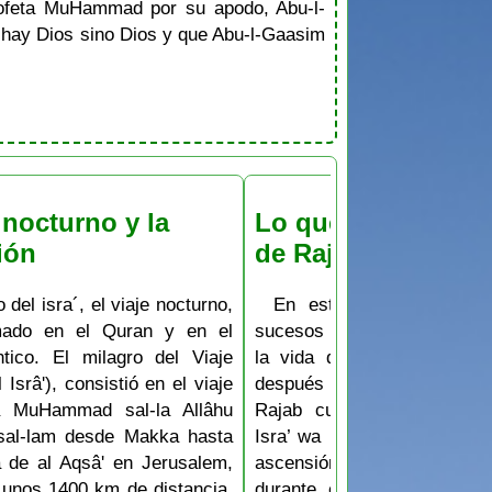
rofeta MuHammad por su apodo, Abu-l-
o hay Dios sino Dios y que Abu-l-Gaasim
 nocturno y la
Lo que ocurrió en 
ión
de Rajab
 del isra´, el viaje nocturno,
En este mes de Rajab 
rmado en el Quran y en el
sucesos muy importantes ta
ntico. El milagro del Viaje
la vida del Profeta Muh
 Isrâ'), consistió en el viaje
después de su fallecimien
ta MuHammad sal-la Allâhu
Rajab cuando ocurrió el m
 sal-lam desde Makka hasta
Isra’ wa l-Mi^raj, el viaje n
a de al Aqsâ' en Jerusalem,
ascensión a los cielos. F
 unos 1400 km de distancia,
durante el mes de Rajab