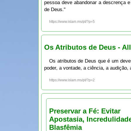
pessoa deve abandonar a descrença e
de Deus."
https://www.islam.ms/pt/?p=5
Os Atributos de Deus - Al
Os atributos de Deus que é um dever 
poder, a vontade, a ciência, a audição,
https://www.islam.ms/pt/?p=2
Preservar a Fé: Evitar
Apostasia, Incredulidad
Blasfêmia