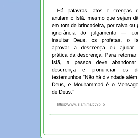
Há palavras, atos e crenças 
anulam o Islã, mesmo que sejam di
em tom de brincadeira, por raiva ou 
ignorância do julgamento — c
insultar Deus, os profetas, o Is
aprovar a descrença ou ajudar
prática da descrença. Para retornar
Islã, a pessoa deve abandona
descrença e pronunciar os do
testemunhos "Não há divindade além
Deus, e Mouḥammad é o Mensage
de Deus."
https://www.islam.ms/pt/?p=5