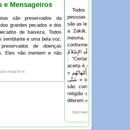
s e Mensageiros
Todos os Profetas ch
pessoas ao Islã, o que difer
etas são preservados da
são as leis, como o número 
 dos grandes pecados e dos
a Zakāt... mas a religião
pecados de baixeza. Todos
mesma. O Islã é a única
o semblante e uma bela voz.
conforme à razão. ALLAH ta`ā
preservados de doenças
إِنَّ الدِّينَ عِندَ اللّهِ الإِسْلاَمُ } o que significa
es. Eles não mentem e não
: "Certamente, a religião
aceita é o Islã." O Mouḥam
« الأَنْبِيَاءُ إِخْوَةٌ لِعَلاّتٍ دِينُهُم وَاحِد وَأُمَّهَاتُهُم
islam.ms/pt/?p=4
شَتَّى » o que significa: « Os Profetas
são como irmãos do mes
religião deles é a mesma 
diferem ».
https://www.islam.ms/pt/?p=3