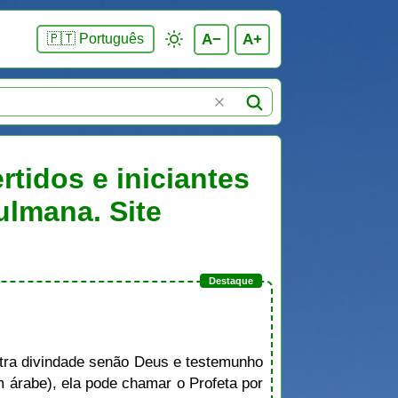
A−
A+
🇵🇹 Português
rtidos e iniciantes
ulmana. Site
ra divindade senão Deus e testemunho
rabe), ela pode chamar o Profeta por