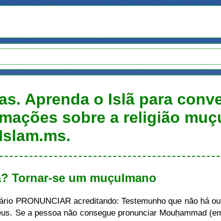
as. Aprenda o Islã para conve
rmações sobre a religião muç
Islam.ms.
lã? Tornar-se um muçulmano
sário PRONUNCIAR acreditando: Testemunho que não há out
s. Se a pessoa não consegue pronunciar Mouḥammad (em á