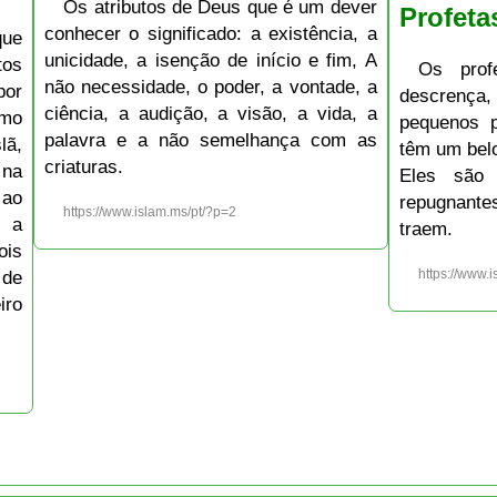
Os atributos de Deus que é um dever
Profeta
conhecer o significado: a existência, a
que
unicidade, a isenção de início e fim, A
tos
Os prof
não necessidade, o poder, a vontade, a
por
descrença,
ciência, a audição, a visão, a vida, a
omo
pequenos 
palavra e a não semelhança com as
lã,
têm um bel
criaturas.
 na
Eles são 
 ao
repugnant
https://www.islam.ms/pt/?p=2
r a
traem.
is
 de
https://www.
iro