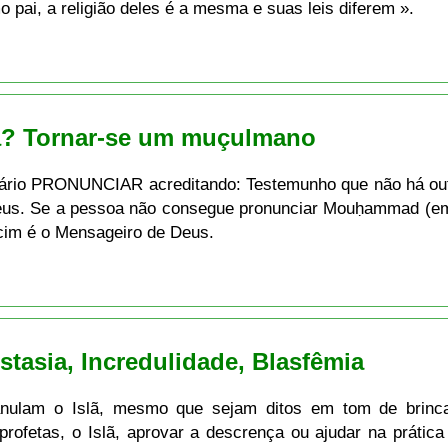
ai, a religião deles é a mesma e suas leis diferem ».
lã? Tornar-se um muçulmano
sário PRONUNCIAR acreditando: Testemunho que não há out
s. Se a pessoa não consegue pronunciar Mouḥammad (em á
ācim é o Mensageiro de Deus.
stasia, Incredulidade, Blasfêmia
nulam o Islã, mesmo que sejam ditos em tom de brincad
rofetas, o Islã, aprovar a descrença ou ajudar na prática 