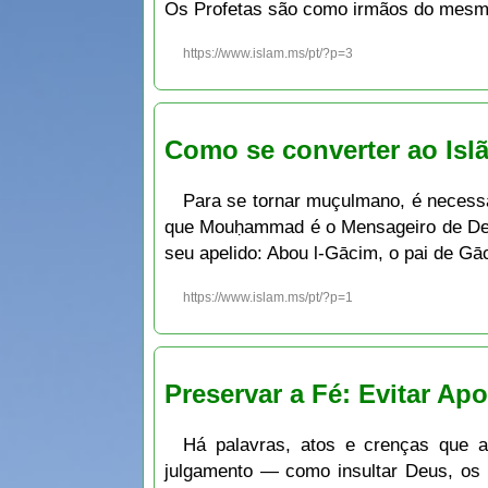
Os Profetas são como irmãos do mesmo p
https://www.islam.ms/pt/?p=3
Como se converter ao Is
Para se tornar muçulmano, é neces
que Mouḥammad é o Mensageiro de Deu
seu apelido: Abou l-Gācim, o pai de G
https://www.islam.ms/pt/?p=1
Preservar a Fé: Evitar Apo
Há palavras, atos e crenças que a
julgamento — como insultar Deus, os p