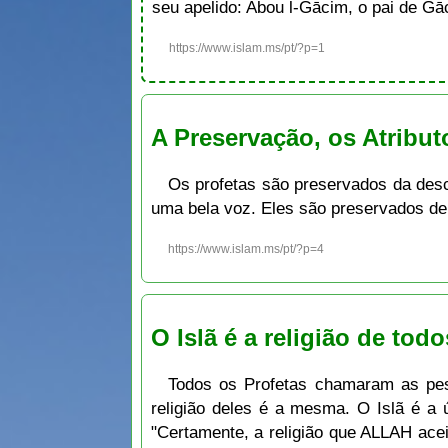
seu apelido: Abou l-Gācim, o pai de G
https://www.islam.ms/pt/?p=1
A Preservação, os Atribut
Os profetas são preservados da des
uma bela voz. Eles são preservados d
https://www.islam.ms/pt/?p=4
O Islã é a religião de tod
Todos os Profetas chamaram as pess
religião deles é a mesma. O Islã é a única religião conforme à
"Certamente, a religião que ALLAH aceita é o Islã." O Mouḥammad disse : « هُم شَتَّى