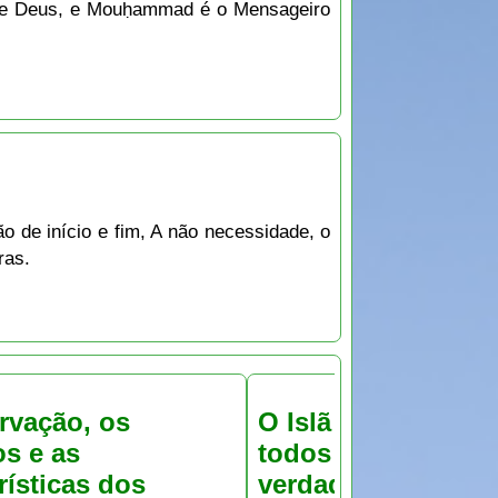
 de Deus, e Mouḥammad é o Mensageiro
o de início e fim, A não necessidade, o
ras.
rvação, os
O Islã é a religião 
os e as
todos os Profetas.
rísticas dos
verdadeira religião