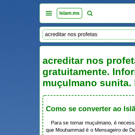
Islam.ms
acreditar nos profet
gratuitamente. Info
muçulmano sunita. 
Como se converter ao Is
Para se tornar muçulmano, é neces
que Mouḥammad é o Mensageiro de Deu