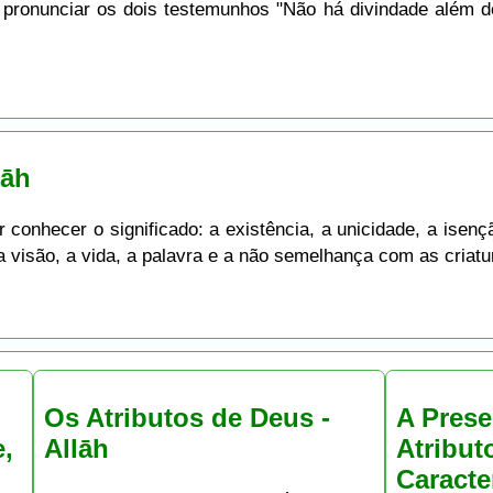
 pronunciar os dois testemunhos "Não há divindade além
lāh
conhecer o significado: a existência, a unicidade, a isençã
 a visão, a vida, a palavra e a não semelhança com as criatu
Os Atributos de Deus -
A Prese
e,
Allāh
Atribut
Caracte