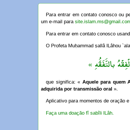
Para entrar em contato conosco ou pe
um e-mail para
site.islam.ms@gmail.co
Para entrar em contato conosco usan
O Profeta Muḥammad ṣallâ lLâhou `alay
« فِقْهُ بالتَّفَقُّهِ
que significa: «
Aquele para quem Al
adquirida por transmissão oral
».
Aplicativo para momentos de oração e
Faça uma doação fî sabîli lLâh.