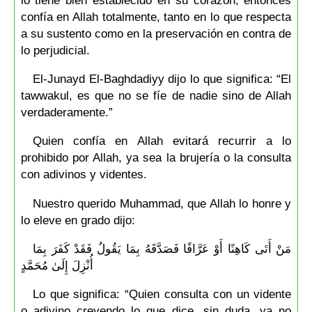
confía en Allah totalmente, tanto en lo que respecta
a su sustento como en la preservación en contra de
lo perjudicial.
El-Junayd El-Baghdadiyy dijo lo que significa: “El
tawwakul, es que no se fíe de nadie sino de Allah
verdaderamente.”
Quien confía en Allah evitará recurrir a lo
prohibido por Allah, ya sea la brujería o la consulta
con adivinos y videntes.
Nuestro querido Muhammad, que Allah lo honre y
lo eleve en grado dijo:
مَنْ أَتَى كَاهِنًا أَوْ عَرَّافًا فَصَدَّقَهُ بِمَا يَقُولُ فَقَدْ كَفَرَ بِمَا
أُنْزِلَ إِلَىٰ مُحَمَّدٍ
Lo que significa: “Quien consulta con un vidente
o adivino creyendo lo que dice, sin duda, ya no