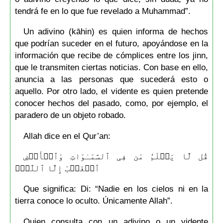
tendrá fe en lo que fue revelado a Muhammad”.
Un adivino (kāhin) es quien informa de hechos
que podrían suceder en el futuro, apoyándose en la
información que recibe de cómplices entre los jinn,
que le transmiten ciertas noticias. Con base en ello,
anuncia a las personas que sucederá esto o
aquello. Por otro lado, el vidente es quien pretende
conocer hechos del pasado, como, por ejemplo, el
paradero de un objeto robado.
Allah dice en el Qur’an:
قُل لَّا یَعۡلَمُ مَن فِی ٱلسَّمَـٰوَاتِ وَٱلۡأَرۡضِ
ٱلۡغَیۡبَ إِلَّا ٱللَّهُۚ
Que significa: Di: “Nadie en los cielos ni en la
tierra conoce lo oculto. Únicamente Allah”.
Quien consulta con un adivino o un vidente