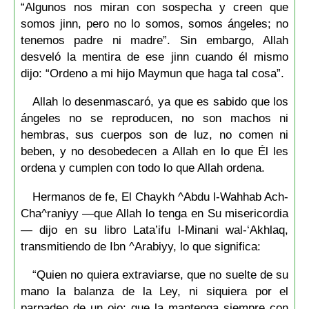
“Algunos nos miran con sospecha y creen que
somos jinn, pero no lo somos, somos ángeles; no
tenemos padre ni madre”. Sin embargo, Allah
desveló la mentira de ese jinn cuando él mismo
dijo: “Ordeno a mi hijo Maymun que haga tal cosa”.
Allah lo desenmascaró, ya que es sabido que los
ángeles no se reproducen, no son machos ni
hembras, sus cuerpos son de luz, no comen ni
beben, y no desobedecen a Allah en lo que Él les
ordena y cumplen con todo lo que Allah ordena.
Hermanos de fe, El Chaykh ^Abdu l-Wahhab Ach-
Cha^raniyy —que Allah lo tenga en Su misericordia
— dijo en su libro Lata’ifu l-Minani wal-‘Akhlaq,
transmitiendo de Ibn ^Arabiyy, lo que significa:
“Quien no quiera extraviarse, que no suelte de su
mano la balanza de la Ley, ni siquiera por el
parpadeo de un ojo; que la mantenga siempre con