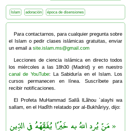
Islam
adoración
época de disensiones
Para contactarnos, para cualquier pregunta sobre
el Islam o pedir clases islámicas gratuitas, enviar
un email a
site.islam.ms@gmail.com
Lecciones de ciencia islámica en directo todos
los miércoles a las 18h30 (Madrid) y en nuestro
canal de YouTube
: La Sabiduría en el Islam. Los
cursos permanecen en línea. Suscríbete para
recibir notificaciones.
El Profeta MuHammad Sallâ lLâhou `alayhi wa
sallam, en el Hadîth relatado por al-Bukhâriyy, dijo:
« مَنْ يُرِد اللهُ به خَيْرًا يُفَقِّهْهُ في الدِّينِ