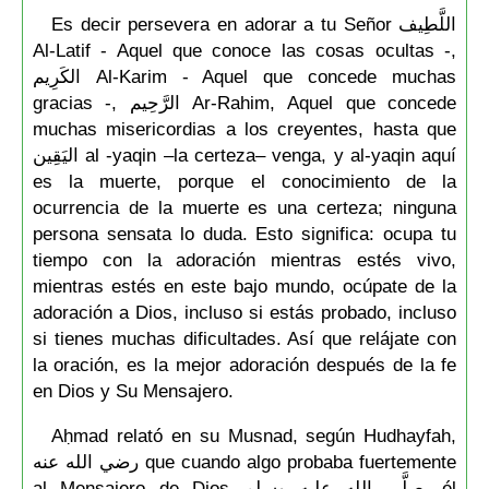
Es decir persevera en adorar a tu Señor اللَّطِيف
Al-Latif - Aquel que conoce las cosas ocultas -,
الكَرِيم Al-Karim - Aquel que concede muchas
gracias -, الرَّحِيم Ar-Rahim, Aquel que concede
muchas misericordias a los creyentes, hasta que
اليَقِين al -yaqin –la certeza– venga, y al-yaqin aquí
es la muerte, porque el conocimiento de la
ocurrencia de la muerte es una certeza; ninguna
persona sensata lo duda. Esto significa: ocupa tu
tiempo con la adoración mientras estés vivo,
mientras estés en este bajo mundo, ocúpate de la
adoración a Dios, incluso si estás probado, incluso
si tienes muchas dificultades. Así que relájate con
la oración, es la mejor adoración después de la fe
en Dios y Su Mensajero.
Aḥmad relató en su Musnad, según Hudhayfah,
رضي الله عنه que cuando algo probaba fuertemente
al Mensajero de Dios صلَّى الله عليه وسلم, él