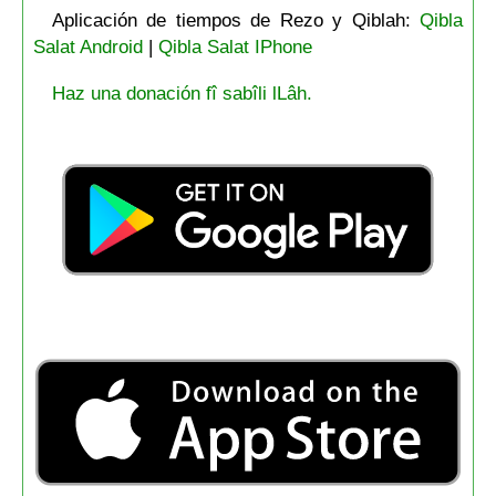
Aplicación de tiempos de Rezo y Qiblah:
Qibla
Salat Android
|
Qibla Salat IPhone
Haz una donación fî sabîli lLâh.