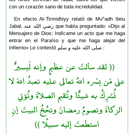
con un corazón sano de toda incredulidad.
En efecto At-Tirmidhiyy relató de Mu^adh Ibnu
Jabal, رضي الله عنه que había preguntado: «Dijo al
Mensajero de Dios: Indícame un acto que me haga
entrar en el Paraíso y que me haga alejar del
Infierno» Le contestó صلى الله عليه و سلم :
(( لقد سألتَ عن عظيمٍ وإنه لَيسيرٌ
على مَن يسّره اللهُ تعالى عليه تعبدُ اللهَ لا
تُشرِكُ به شيئٌا وتُقيم الصلاةَ وتُؤتي
الزكاةَ وتصومُ رمضانَ وتحُجُّ البيتَ إنِ
استطعتَ إليه سبيلًا ))