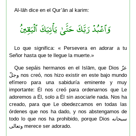
Al-lāh dice en el Qur’ān al karim:
وَٱعۡبُدۡ رَبَّكَ حَتَّىٰ يَأۡتِيَكَ ٱلۡيَقِينُ
Lo que significa: « Persevera en adorar a tu
Señor hasta que te llegue la muerte.»
Que sepáis hermanos en el Islām, que Dios عزّ
وجلّ nos creó, nos hizo existir en este bajo mundo
efímero para una sabiduría eminente y muy
importante: Él nos creó para ordenarnos que Le
adoremos a Él, solo a Él sin asociarle nada. Nos ha
creado, para que Le obedezcamos en todas las
órdenes que nos ha dado, y nos abstengamos de
todo lo que nos ha prohibido, porque Dios سبحانه
وتعالى merece ser adorado.