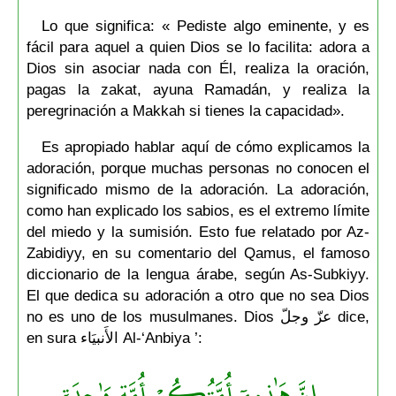
Lo que significa: « Pediste algo eminente, y es
fácil para aquel a quien Dios se lo facilita: adora a
Dios sin asociar nada con Él, realiza la oración,
pagas la zakat, ayuna Ramadán, y realiza la
peregrinación a Makkah si tienes la capacidad».
Es apropiado hablar aquí de cómo explicamos la
adoración, porque muchas personas no conocen el
significado mismo de la adoración. La adoración,
como han explicado los sabios, es el extremo límite
del miedo y la sumisión. Esto fue relatado por Az-
Zabidiyy, en su comentario del Qamus, el famoso
diccionario de la lengua árabe, según As-Subkiyy.
El que dedica su adoración a otro que no sea Dios
no es uno de los musulmanes. Dios عزّ وجلّ dice,
en sura الأَنبيَاء Al-‘Anbiya ’:
إِنَّ هَٰذِهِۦٓ أُمَّتُكُمۡ أُمَّةٗ وَٰحِدَةٗ