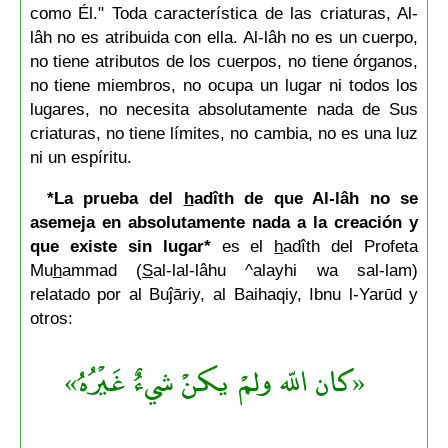
como Él." Toda característica de las criaturas, Al-
lâh no es atribuida con ella. Al-lâh no es un cuerpo,
no tiene atributos de los cuerpos, no tiene órganos,
no tiene miembros, no ocupa un lugar ni todos los
lugares, no necesita absolutamente nada de Sus
criaturas, no tiene límites, no cambia, no es una luz
ni un espíritu.
*La prueba del
h
adîth de que Al-lâh no se
asemeja en absolutamente nada a la creación y
que existe sin lugar*
es el
h
adîth
del Profeta
Mu
h
ammad (
S
al-lal-lâhu ^alayhi wa sal-lam)
relatado por al Buĵāriy, al Baihaqiy, Ibnu l-Yarūd y
otros:
«كان اللّه ولمْ يكنْ شيءٌ غَيْرُهُ»