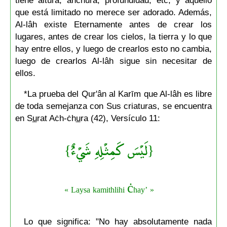
que está limitado no merece ser adorado. Además,
Al-lâh existe Eternamente antes de crear los
lugares, antes de crear los cielos, la tierra y lo que
hay entre ellos, y luego de crearlos esto no cambia,
luego de crearlos Al-lâh sigue sin necesitar de
ellos.
*La prueba del Qur'ân al Karīm que Al-lâh es libre
de toda semejanza con Sus criaturas, se encuentra
en S
u
rat Aċh-ċh
u
ra (42), Versículo 11:
{لَيْسَ كَمِثْلِهِ شَيْءٌ}
ċ
hay »
« ’Laysa kamithlihi
Lo que significa: "No hay absolutamente nada