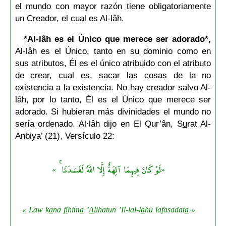
el mundo con mayor razón tiene obligatoriamente
un Creador, el cual es Al-lâh.
*Al-lâh es el Único que merece ser adorado*,
Al-lâh es el Único, tanto en su dominio como en
sus atributos, Él es el único atribuido con el atributo
de crear, cual es, sacar las cosas de la no
existencia a la existencia. No hay creador salvo Al-
lâh, por lo tanto, Él es el Único que merece ser
adorado. Si hubieran más divinidades el mundo no
sería ordenado. Al∙lâh dijo en El Qur’ân, S
u
rat Al-
Anbiya’ (21), Versículo 22:
«لَوْ كَانَ فِيهِمَا آلِهَةٌ إِلَّا اللَّهُ لَفَسَدَتَا ۚ »
»
a
na f
i
him
a
’
A
lihatun ’Il-lal-l
a
hu lafasadat
a
« Law k