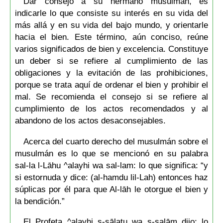
Dar consejo a su hermano musulmán, es
indicarle lo que consiste su interés en su vida del
más allá y en su vida del bajo mundo, y orientarle
hacia el bien. Este término, aún conciso, reúne
varios significados de bien y excelencia. Constituye
un deber si se refiere al cumplimiento de las
obligaciones y la evitación de las prohibiciones,
porque se trata aquí de ordenar el bien y prohibir el
mal. Se recomienda el consejo si se refiere al
cumplimiento de los actos recomendados y al
abandono de los actos desaconsejables.
Acerca del cuarto derecho del musulmán sobre el
musulmán es lo que se mencionó en su palabra
sal-la l-Lāhu ^alayhi wa sal-lam: lo que significa: “y
si estornuda y dice: (al-hamdu lil-Lah) entonces haz
súplicas por él para que Al-lāh le otorgue el bien y
la bendición.”
El Profeta ^alayhi s-sālatu wa s-salām dijo: lo