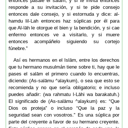
entonces pásale el salām, y si te invita entonces
responde a su invitación, y si te pide consejo
entonces dale consejo, y si estornuda y dice: al-
hamdu lil-Lah entonces haz súplicas por él para
que Al-lāh le otorgue el bien y la bendición, y si cae
enfermo entonces ve a visitarlo, y si muere
entonces acompáñelo siguiendo su cortejo
fúnebre.”
Así es hermanos en el Islām, entre los derechos
que tu hermano musulmán tiene sobre ti, hay que le
pases el salām el primero cuando lo encuentras,
diciendo: (As-salāmu ^alaykum), o sea que esto se
recomienda y no que sería obligatorio; e incluso
puedes añadir: (wa rahmatu l-Lāhi wa barakatuh.)
El significado de (As-salāmu ^alaykum) es: “Que
Dios os proteja” o incluso “Que la paz y la
seguridad sean con vosotros.” Es una súplica por
parte del creyente a favor de su hermano creyente.