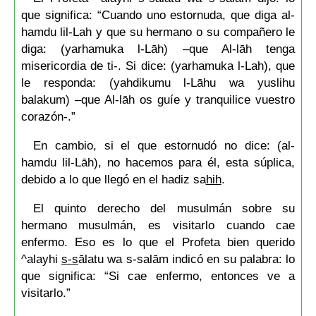
que significa: “Cuando uno estornuda, que diga al-
hamdu lil-Lah y que su hermano o su compañero le
diga: (yarhamuka l-Lāh) –que Al-lāh tenga
misericordia de ti-. Si dice: (yarhamuka l-Lah), que
le responda: (yahdikumu l-Lāhu wa yuslihu
balakum) –que Al-lāh os guíe y tranquilice vuestro
corazón-.”
En cambio, si el que estornudó no dice: (al-
hamdu lil-Lāh), no hacemos para él, esta súplica,
debido a lo que llegó en el hadiz sa
hih
.
El quinto derecho del musulmán sobre su
hermano musulmán, es visitarlo cuando cae
enfermo. Eso es lo que el Profeta bien querido
^alayhi
s-s
ālatu wa s-salām indicó en su palabra: lo
que significa: “Si cae enfermo, entonces ve a
visitarlo.”