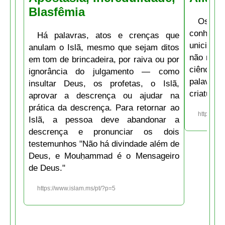
Blasfêmia
Os atr
conhecer 
Há palavras, atos e crenças que
unicidade
anulam o Islã, mesmo que sejam ditos
não neces
em tom de brincadeira, por raiva ou por
ciência, 
ignorância do julgamento — como
palavra
insultar Deus, os profetas, o Islã,
criaturas.
aprovar a descrença ou ajudar na
prática da descrença. Para retornar ao
https://w
Islã, a pessoa deve abandonar a
descrença e pronunciar os dois
testemunhos "Não há divindade além de
Deus, e Mouḥammad é o Mensageiro
de Deus."
https://www.islam.ms/pt/?p=5