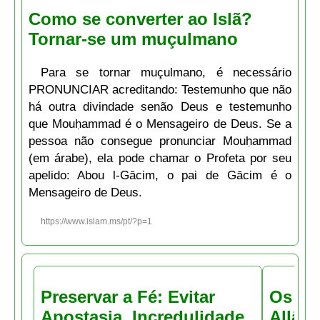
Como se converter ao Islã?
Tornar-se um muçulmano
Para se tornar muçulmano, é necessário
PRONUNCIAR acreditando: Testemunho que não
há outra divindade senão Deus e testemunho
que Mouḥammad é o Mensageiro de Deus. Se a
pessoa não consegue pronunciar Mouḥammad
(em árabe), ela pode chamar o Profeta por seu
apelido: Abou l-Gācim, o pai de Gācim é o
Mensageiro de Deus.
https://www.islam.ms/pt/?p=1
Preservar a Fé: Evitar
Os Atr
Apostasia, Incredulidade,
Allāh