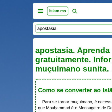
Islam.ms
apostasia. Aprenda 
gratuitamente. Info
muçulmano sunita. 
Como se converter ao Is
Para se tornar muçulmano, é neces
que Mouḥammad é o Mensageiro de Deu