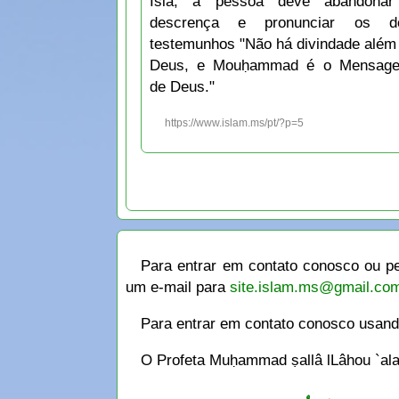
Islã, a pessoa deve abandona
descrença e pronunciar os do
testemunhos "Não há divindade além
Deus, e Mouḥammad é o Mensage
de Deus."
https://www.islam.ms/pt/?p=5
Para entrar em contato conosco ou pe
um e-mail para
site.islam.ms@gmail.co
Para entrar em contato conosco usan
O Profeta Muḥammad ṣallâ lLâhou `alay