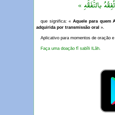
« فِقْهُ بالتَّفَقُّهِ
que significa: «
Aquele para quem Al
adquirida por transmissão oral
».
Aplicativo para momentos de oração e
Faça uma doação fî sabîli lLâh.