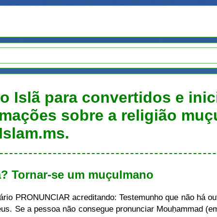
o Islã para convertidos e inic
rmações sobre a religião muç
Islam.ms.
lã? Tornar-se um muçulmano
sário PRONUNCIAR acreditando: Testemunho que não há out
s. Se a pessoa não consegue pronunciar Mouḥammad (em á