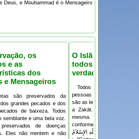
 de Deus, e Mouḥammad é o Mensageiro
rvação, os
O Islã é a religião 
os e as
todos os Profetas.
rísticas dos
verdadeira religião
s e Mensageiros
Todos os Profetas ch
pessoas ao Islã, o que difer
etas são preservados da
são as leis, como o número 
 dos grandes pecados e dos
a Zakāt... mas a religião
pecados de baixeza. Todos
mesma. O Islã é a única
o semblante e uma bela voz.
conforme à razão. ALLAH ta`ā
preservados de doenças
إِنَّ الدِّينَ عِندَ اللّهِ الإِسْلاَمُ } o que significa
es. Eles não mentem e não