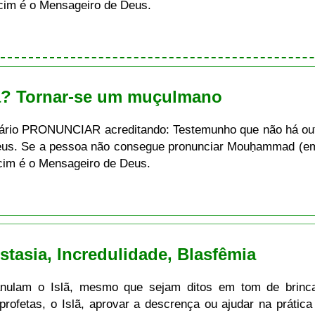
ācim é o Mensageiro de Deus.
lã? Tornar-se um muçulmano
sário PRONUNCIAR acreditando: Testemunho que não há out
s. Se a pessoa não consegue pronunciar Mouḥammad (em á
ācim é o Mensageiro de Deus.
stasia, Incredulidade, Blasfêmia
nulam o Islã, mesmo que sejam ditos em tom de brincad
rofetas, o Islã, aprovar a descrença ou ajudar na prática 