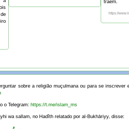
r a
traem.
is
 de
https://www.
iro
rguntar sobre a religião muçulmana ou para se inscrever e
m
do o Telegram:
https://t.me/islam_ms
hi wa sallam, no Hadîth relatado por al-Bukhāriyy, disse: