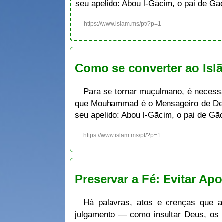
seu apelido: Abou l-Gācim, o pai de G
https://www.islam.ms/pt/?p=1
Como se converter ao Is
Para se tornar muçulmano, é neces
que Mouḥammad é o Mensageiro de Deu
seu apelido: Abou l-Gācim, o pai de G
https://www.islam.ms/pt/?p=1
Preservar a Fé: Evitar Apo
Há palavras, atos e crenças que a
julgamento — como insultar Deus, os p