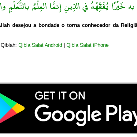
ه خَيْرًا يُفَقِّهْهُ في الدِّينِ إِنمَّا العِلْمُ بالتَّعَلُّمِ والْ
lah desejou a bondade o torna conhecedor da Religião
 Qiblah:
Qibla Salat Android
|
Qibla Salat iPhone