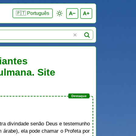
A−
A+
🇵🇹 Português
iantes
ulmana. Site
ra divindade senão Deus e testemunho
rabe), ela pode chamar o Profeta por