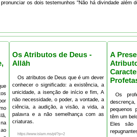
 pronunciar os dois testemunhos "Não há divindade além
Os Atributos de Deus -
A Prese
e,
Allāh
Atribut
Caracte
Os atributos de Deus que é um dever
Profeta
conhecer o significado: a existência, a
que
unicidade, a isenção de início e fim, A
tos
Os prof
não necessidade, o poder, a vontade, a
por
descrença,
ciência, a audição, a visão, a vida, a
omo
pequenos 
palavra e a não semelhança com as
lã,
têm um bel
criaturas.
 na
Eles são 
 ao
repugnant
https://www.islam.ms/pt/?p=2