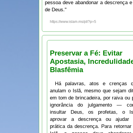
pessoa deve abandonar a descrença e
de Deus."
https://www.islam.ms/pt/?p=5
Preservar a Fé: Evitar
Apostasia, Incredulidad
Blasfêmia
Há palavras, atos e crenças 
anulam o Islã, mesmo que sejam di
em tom de brincadeira, por raiva ou 
ignorância do julgamento — c
insultar Deus, os profetas, o Is
aprovar a descrença ou ajudar
prática da descrença. Para retornar