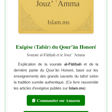
Exégèse (Tafsīr) du Qour’ān Honoré
Sourate al-Fātiḥah et le Jouz’ ‘Amma
Explication de la sourate
al-Fātiḥah
et de la
dernière partie du Qour’ān Honoré, basé sur les
enseignements des grands savants du tafsīr selon
la tradition sunnite authentique. (Ce livre rassemble
les articles d'exégèse publiés sur
Islam.ms
)
📘 Commander sur Amazon