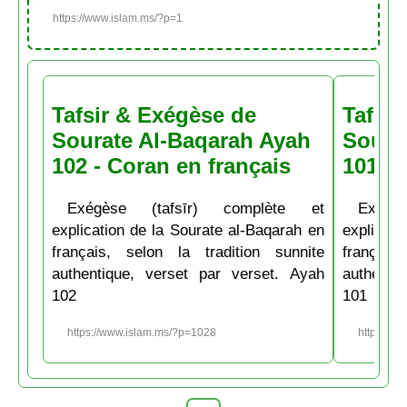
https://www.islam.ms/?p=1
Tafsir & Exégèse de
Tafsir
Sourate Al-Baqarah Ayah
Soura
102 - Coran en français
101 - 
Exégèse (tafsīr) complète et
Exégè
explication de la Sourate al-Baqarah en
explicati
français, selon la tradition sunnite
français
authentique, verset par verset. Ayah
authenti
102
101
https://www.islam.ms/?p=1028
https://w