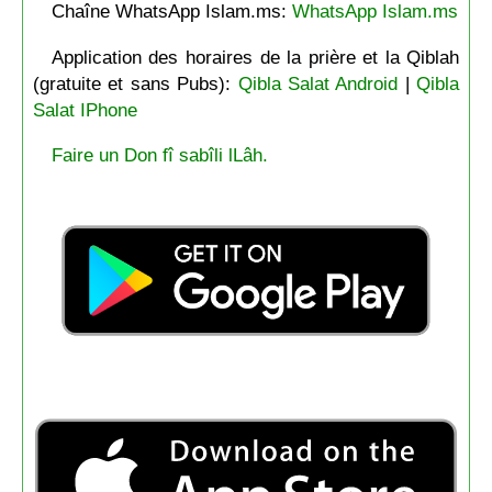
Chaîne WhatsApp Islam.ms:
WhatsApp Islam.ms
Application des horaires de la prière et la Qiblah
(gratuite et sans Pubs):
Qibla Salat Android
|
Qibla
Salat IPhone
Faire un Don fî sabîli lLâh.