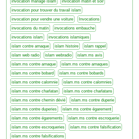
invocation mariage islam
invocation matin et soir
invocation pour trouver du travail islam
invocation pour vendre une voiture
Invocations
invocations du matin
invocations embauche
invocations islam
invocations islamiques
islam contre arnaque
islam histoire
islam rappel
islam web radio
islam webradio
islam.ms avis
islam.ms contre arnaque
islam.ms contre arnaques
islam.ms contre bobard
islam.ms contre bobards
islam.ms contre calomnie
islam.ms contre calomnies
islam.ms contre charlatan
islam.ms contre charlatans
islam.ms contre chemin dévié
islam.ms contre duperie
islam.ms contre duperies
islam.ms contre égarement
islam.ms contre égarements
islam.ms contre escroquerie
islam.ms contre escroqueries
islam.ms contre falsification
islam.ms contre falsifications