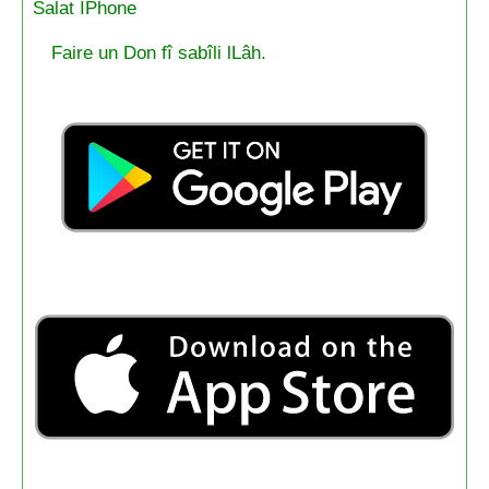
Salat IPhone
Faire un Don fî sabîli lLâh.