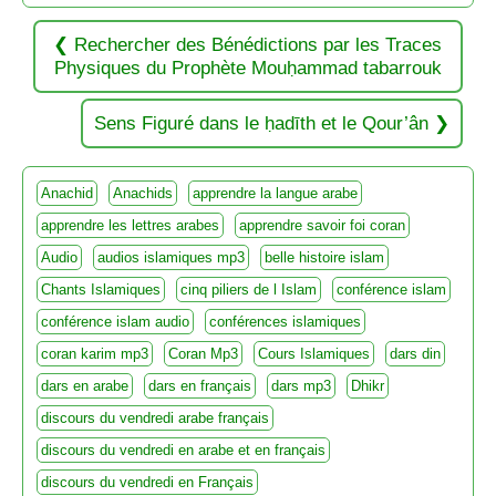
Rechercher des Bénédictions par les Traces
Physiques du Prophète Mouḥammad tabarrouk
Sens Figuré dans le ḥadīth et le Qour’ân
Anachid
Anachids
apprendre la langue arabe
apprendre les lettres arabes
apprendre savoir foi coran
Audio
audios islamiques mp3
belle histoire islam
Chants Islamiques
cinq piliers de l Islam
conférence islam
conférence islam audio
conférences islamiques
coran karim mp3
Coran Mp3
Cours Islamiques
dars din
dars en arabe
dars en français
dars mp3
Dhikr
discours du vendredi arabe français
discours du vendredi en arabe et en français
discours du vendredi en Français