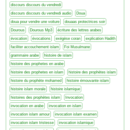
discours discours du vendredi
discours discours du vendredi audio
Doua
doua pour vendre une voiture
douaas protectrices soir
Dourous
Dourous Mp3
écriture des lettres arabes
évocation
évocations
exégèse coran
explication Hadith
faciliter accouchement islam
Foi Musulmane
grammaire arabe
histoire de islam
histoire des prophetes en arabe
histoire des prophetes en islam
histoire des prophètes islam
histoire du prophète mohamed
histoire émouvante islam
histoire islam morale
histoire islamique
histoires des prophètes islam
Invocation
invocation en arabe
invocation en islam
invocation islam amour
invocation islam examen
invocation islam tristesse
invocation islamique