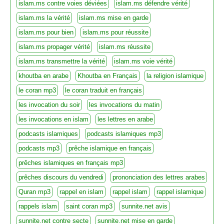
islam.ms contre voies déviées
islam.ms défendre vérité
islam.ms la vérité
islam.ms mise en garde
islam.ms pour bien
islam.ms pour réussite
islam.ms propager vérité
islam.ms réussite
islam.ms transmettre la vérité
islam.ms voie vérité
khoutba en arabe
Khoutba en Français
la religion islamique
le coran mp3
le coran traduit en français
les invocation du soir
les invocations du matin
les invocations en islam
les lettres en arabe
podcasts islamiques
podcasts islamiques mp3
podcasts mp3
prêche islamique en français
prêches islamiques en français mp3
prêches discours du vendredi
prononciation des lettres arabes
Quran mp3
rappel en islam
rappel islam
rappel islamique
rappels islam
saint coran mp3
sunnite.net avis
sunnite.net contre secte
sunnite.net mise en garde