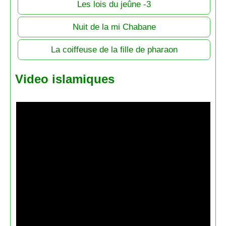
Les lois du jeûne -3
Nuit de la mi Chabane
La coiffeuse de la fille de pharaon
Video islamiques