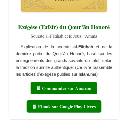
Exégèse (Tafsīr) du Qour’ān Honoré
Sourate al-Fātiḥah et le Jouz’ ‘Amma
Explication de la sourate
al-Fātiḥah
et de la
dernière partie du Qour’ān Honoré, basé sur les
enseignements des grands savants du tafsīr selon
la tradition sunnite authentique. (Ce livre rassemble
les articles d'exégèse publiés sur
Islam.ms
)
📘 Commander sur Amazon
📘 Ebook sur Google Play Livres